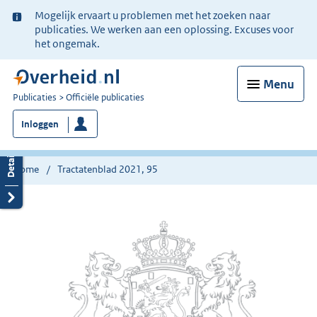
Ter
Mogelijk ervaart u problemen met het zoeken naar
informatie:
publicaties. We werken aan een oplossing. Excuses voor
het ongemak.
Menu
U
Publicaties
Officiële publicaties
bent
Inloggen
nu
hier:
Home
Tractatenblad 2021, 95