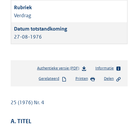
Verdrag
27-08-1976
Authentieke versie (PDF)
b
Informatie
e
Gerelateerd
Printen
Delen
s
t
a
n
25 (1976) Nr. 4
d
s
g
A. TITEL
r
o