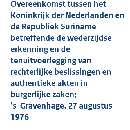
Overeenkomst tussen het
o
t
Koninkrijk der Nederlanden en
t
e
de Republiek Suriname
:
4
betreffende de wederzijdse
7
K
erkenning en de
b
tenuitvoerlegging van
rechterlijke beslissingen en
authentieke akten in
burgerlijke zaken;
’s-Gravenhage, 27 augustus
1976