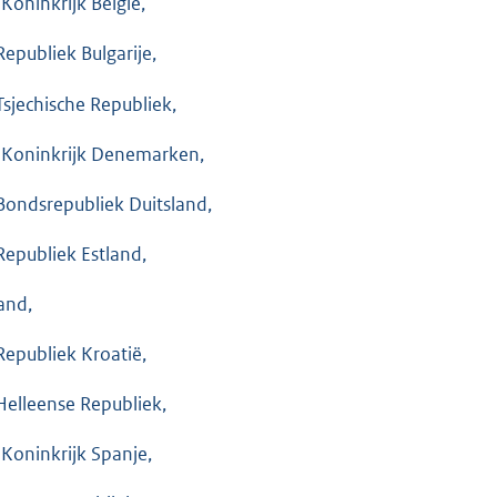
 Koninkrijk België,
Republiek Bulgarije,
Tsjechische Republiek,
 Koninkrijk Denemarken,
Bondsrepubliek Duitsland,
Republiek Estland,
land,
Republiek Kroatië,
Helleense Republiek,
 Koninkrijk Spanje,