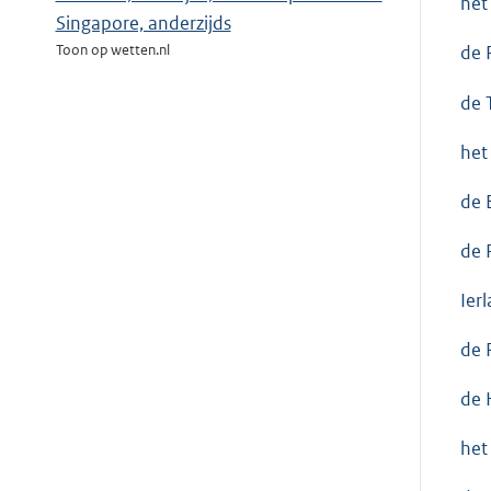
het
Singapore, anderzijds
Toon op wetten.nl
de 
de 
het
de 
de 
Ier
de 
de 
het