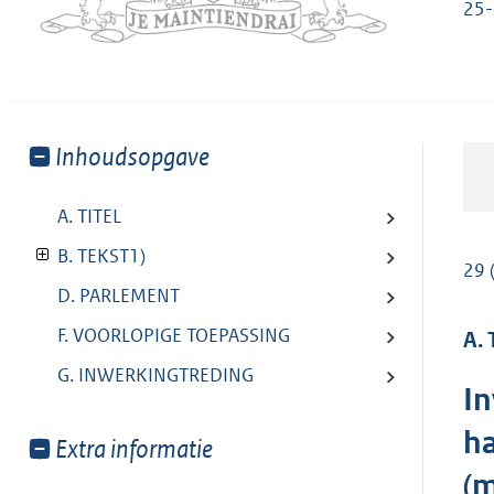
25-
Toon
Inhoudsopgave
meer
van:
A. TITEL
B. TEKST1)
29 
D. PARLEMENT
F. VOORLOPIGE TOEPASSING
A. 
G. INWERKINGTREDING
In
ha
Toon
Extra informatie
meer
(