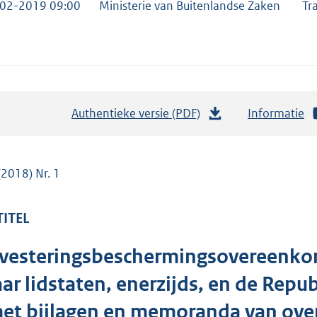
02-2019 09:00
Ministerie van Buitenlandse Zaken
Tr
Authentieke versie (PDF)
b
Informatie
e
s
t
(2018) Nr. 1
a
n
TITEL
d
s
vesteringsbeschermingsovereenkom
g
ar lidstaten, enerzijds, en de Repu
r
o
met bijlagen en memoranda van ov