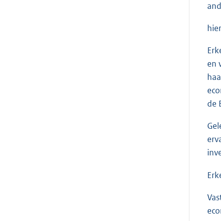
and
hie
Erk
en 
haa
eco
de 
Gel
erv
inv
Erk
Vas
eco