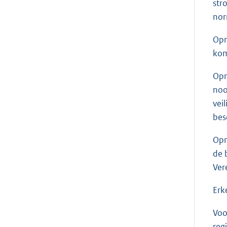
str
nor
Opn
kom
Opn
noo
vei
bes
Opn
de 
Ver
Erk
Voo
reg