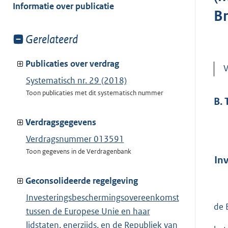
van:
Informatie over publicatie
Br
Toon
Gerelateerd
meer
van:
Publicaties over verdrag
V
Systematisch nr. 29 (2018)
Toon publicaties met dit systematisch nummer
B.
Verdragsgegevens
Verdragsnummer 013591
Toon gegevens in de Verdragenbank
In
Geconsolideerde regelgeving
Investeringsbeschermingsovereenkomst
de 
tussen de Europese Unie en haar
lidstaten, enerzijds, en de Republiek van