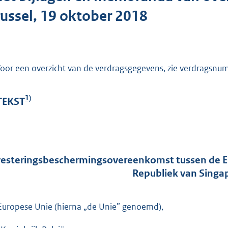
o
ussel, 19 oktober 2018
t
t
e
:
oor een overzicht van de verdragsgegevens, zie verdragsn
2
5
1)
2
 TEKST
K
b
vesteringsbeschermingsovereenkomst tussen de Eur
Republiek van Singap
Europese Unie (hierna „de Unie” genoemd),