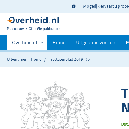
Ter
Mogelijk ervaart u prob
informatie:
U
Publicaties
Officiële publicaties
bent
Primaire
nu
Andere
Overheid.nl
Home
Uitgebreid zoeken
M
hier:
sites
navigatie
binnen
U bent hier:
Home
Tractatenblad 2019, 33
T
N
Dat