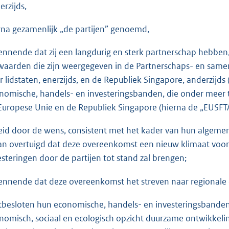
erzijds,
rna gezamenlijk „de partijen” genoemd,
ennende dat zij een langdurig en sterk partnerschap hebben
waarden die zijn weergegeven in de Partnerschaps- en sam
r lidstaten, enerzijds, en de Republiek Singapore, anderzij
nomische, handels- en investeringsbanden, die onder meer 
Europese Unie en de Republiek Singapore (hierna de „EUSF
eid door de wens, consistent met het kader van hun algeme
an overtuigd dat deze overeenkomst een nieuw klimaat voor
esteringen door de partijen tot stand zal brengen;
ennende dat deze overeenkomst het streven naar regionale 
tbesloten hun economische, handels- en investeringsbanden 
nomisch, sociaal en ecologisch opzicht duurzame ontwikkelin