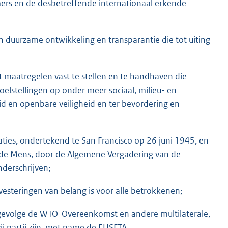
ers en de desbetreffende internationaal erkende
n duurzame ontwikkeling en transparantie die tot uiting
t maatregelen vast te stellen en te handhaven die
oelstellingen op onder meer sociaal, milieu- en
d en openbare veiligheid en ter bevordering en
ties, ondertekend te San Francisco op 26 juni 1945, en
n de Mens, door de Algemene Vergadering van de
derschrijven;
vesteringen van belang is voor alle betrokkenen;
ngevolge de WTO-Overeenkomst en andere multilaterale,
j partij zijn, met name de EUSFTA,