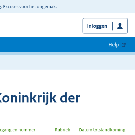
g. Excuses voor het ongemak.
Inloggen
Help
oninkrijk der
argang en nummer
Rubriek
Datum totstandkoming