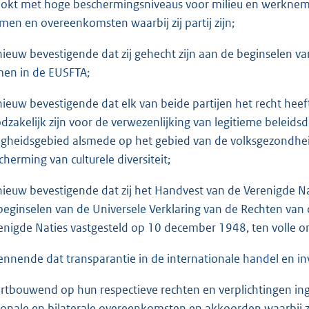
ookt met hoge beschermingsniveaus voor milieu en werknem
men en overeenkomsten waarbij zij partij zijn;
ieuw bevestigende dat zij gehecht zijn aan de beginselen va
en in de EUSFTA;
ieuw bevestigende dat elk van beide partijen het recht heef
dzakelijk zijn voor de verwezenlijking van legitieme beleidsd
ligheidsgebied alsmede op het gebied van de volksgezondhei
cherming van culturele diversiteit;
ieuw bevestigende dat zij het Handvest van de Verenigde Na
beginselen van de Universele Verklaring van de Rechten va
enigde Naties vastgesteld op 10 december 1948, ten volle on
ennende dat transparantie in de internationale handel en in
rtbouwend op hun respectieve rechten en verplichtingen i
ionale en bilaterale overeenkomsten en akkoorden waarbij zi