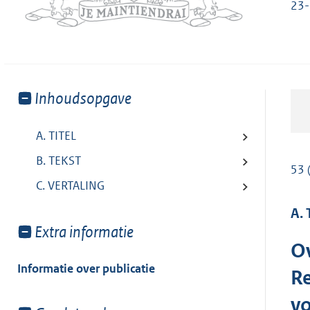
23-
Toon
Inhoudsopgave
meer
van:
A. TITEL
B. TEKST
53 
C. VERTALING
A. 
Toon
Extra informatie
meer
Ov
van:
Informatie over publicatie
Re
vo