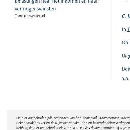
belastingen naar het inkomen en naar
vermogenswinsten
C.
Toon op wetten.nl
In
T
Op 
Uit
De M
S.A.
De hier aangeboden pdf-bestanden van het Staatsblad, Staatscourant, Tract
Disclaimer
Bekendmakingswet en de Rijkswet goedkeuring en bekendmaking verdragen voor
hebben; de hier aangeboden elektronische versies daarvan worden bij wijze 