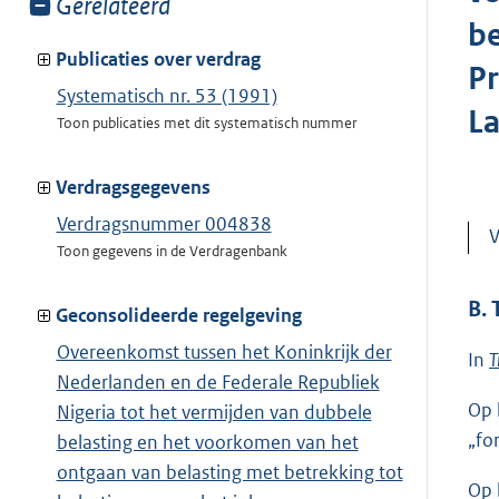
Toon
Gerelateerd
be
meer
van:
Publicaties over verdrag
Pr
Systematisch nr. 53 (1991)
La
Toon publicaties met dit systematisch nummer
Verdragsgegevens
Verdragsnummer 004838
V
Toon gegevens in de Verdragenbank
B.
Geconsolideerde regelgeving
Overeenkomst tussen het Koninkrijk der
In
T
Nederlanden en de Federale Republiek
Op 
Nigeria tot het vermijden van dubbele
„fo
belasting en het voorkomen van het
ontgaan van belasting met betrekking tot
Op 