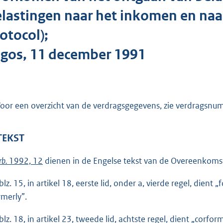
o
lastingen naar het inkomen en na
t
t
otocol);
e
gos, 11 december 1991
:
4
2
K
oor een overzicht van de verdragsgegevens, zie verdragsn
b
 TEKST
rb.
1992, 12
dienen in de Engelse tekst van de Overeenkomst
blz. 15, in artikel 18, eerste lid, onder a, vierde regel, die
rmerly”.
blz. 18, in artikel 23, tweede lid, achtste regel, dient „cor