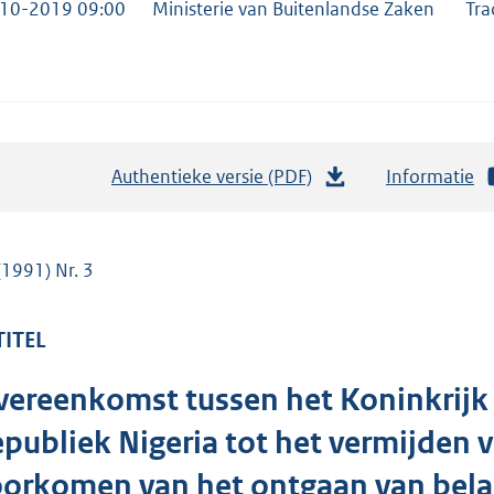
10-2019 09:00
Ministerie van Buitenlandse Zaken
Tra
Authentieke versie (PDF)
b
Informatie
e
s
t
(1991) Nr. 3
a
n
TITEL
d
s
ereenkomst tussen het Koninkrijk 
g
publiek Nigeria tot het vermijden 
r
o
orkomen van het ontgaan van belas