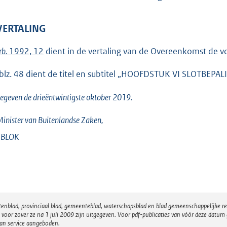
 VERTALING
rb.
1992, 12
dient in de vertaling van de Overeenkomst de v
blz. 48 dient de titel en subtitel „HOOFDSTUK VI SLOTBEPA
gegeven de
drieëntwintigste
oktober 2019.
inister van Buitenlandse Zaken,
BLOK
atenblad, provinciaal blad, gemeenteblad, waterschapsblad en blad gemeenschappelijke 
 zover ze na 1 juli 2009 zijn uitgegeven. Voor pdf-publicaties van vóór deze datum g
van service aangeboden.