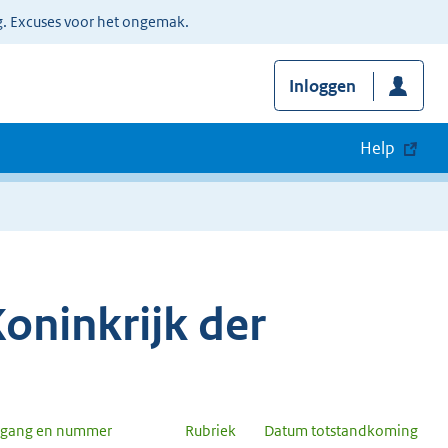
g. Excuses voor het ongemak.
Inloggen
Help
oninkrijk der
rgang en nummer
Rubriek
Datum totstandkoming