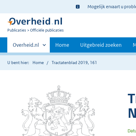
Ter
Mogelijk ervaart u prob
informatie:
U
Publicaties
Officiële publicaties
bent
Primaire
nu
Andere
Overheid.nl
Home
Uitgebreid zoeken
M
hier:
sites
navigatie
binnen
U bent hier:
Home
Tractatenblad 2019, 161
T
N
Dat