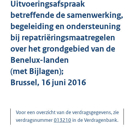
Uitvoeringsafspraak
o
t
betreffende de samenwerking,
t
e
begeleiding en ondersteuning
:
4
bij repatriëringsmaatregelen
1
K
over het grondgebied van de
b
Benelux-landen
(met Bijlagen);
Brussel, 16 juni 2016
Voor een overzicht van de verdragsgegevens, zie
verdragsnummer
013210
in de Verdragenbank.