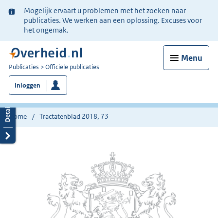
Ter
Mogelijk ervaart u problemen met het zoeken naar
informatie:
publicaties. We werken aan een oplossing. Excuses voor
het ongemak.
Menu
U
Publicaties
Officiële publicaties
bent
Inloggen
nu
hier:
Home
Tractatenblad 2018, 73