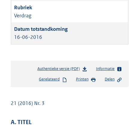
Verdrag
16-06-2016
Authentieke versie (PDF)
b
Informatie
e
Gerelateerd
Printen
Delen
s
t
a
n
21 (2016) Nr. 3
d
s
g
A. TITEL
r
o