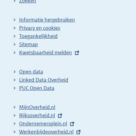
Zoeken
Informatie hergebruiken
Privacy en cookies
Toegankelijkheid
Sitemap
E
Kwetsbaarheid melden
x
t
Open data
e
Linked Data Overheid
r
PUC Open Data
n
e
MijnOverheid.nl
l
E
Rijksoverheid.nl
i
x
E
Ondernemersplein.nl
n
t
x
E
Werkenbijdeoverheid.nl
k