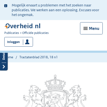
Ter
Mogelijk ervaart u problemen met het zoeken naar
informatie:
publicaties. We werken aan een oplossing. Excuses voor
het ongemak.
Menu
U
Publicaties
Officiële publicaties
bent
Inloggen
nu
hier:
Home
Tractatenblad 2018, 18 n1