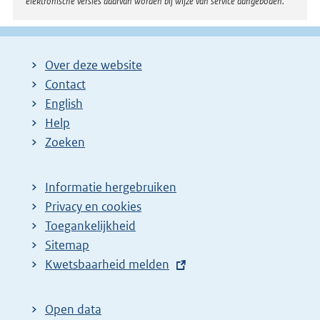
elektronische versies daarvan worden bij wijze van service aangeboden.
Over deze website
Contact
English
Help
Zoeken
Informatie hergebruiken
Privacy en cookies
Toegankelijkheid
Sitemap
E
Kwetsbaarheid melden
x
t
Open data