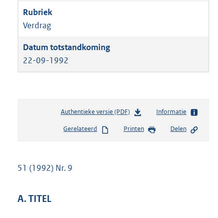
Verdrag
22-09-1992
Authentieke versie (PDF)
b
Informatie
e
Gerelateerd
Printen
Delen
s
t
a
n
51 (1992) Nr. 9
d
s
g
A. TITEL
r
o