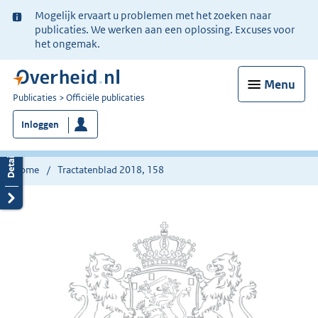
Ter
Mogelijk ervaart u problemen met het zoeken naar
informatie:
publicaties. We werken aan een oplossing. Excuses voor
het ongemak.
Menu
U
Publicaties
Officiële publicaties
bent
Inloggen
nu
hier:
Home
Tractatenblad 2018, 158