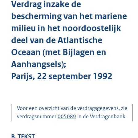
Verdrag inzake de
o
t
bescherming van het mariene
t
e
milieu in het noordoostelijk
:
4
deel van de Atlantische
2
K
Oceaan (met Bijlagen en
b
Aanhangsels);
Parijs, 22 september 1992
Voor een overzicht van de verdragsgegevens, zie
verdragsnummer
005089
in de Verdragenbank.
B. TEKST