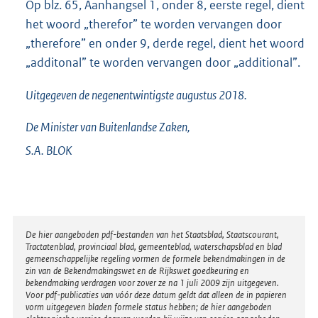
Op blz. 65, Aanhangsel 1, onder 8, eerste regel, dient
het woord „therefor” te worden vervangen door
„therefore” en onder 9, derde regel, dient het woord
„additonal” te worden vervangen door „additional”.
Uitgegeven de
negenentwintigste
augustus 2018.
De Minister van Buitenlandse Zaken,
S.A.
BLOK
Disclaimer
De hier aangeboden pdf-bestanden van het Staatsblad, Staatscourant,
Tractatenblad, provinciaal blad, gemeenteblad, waterschapsblad en blad
gemeenschappelijke regeling vormen de formele bekendmakingen in de
zin van de Bekendmakingswet en de Rijkswet goedkeuring en
bekendmaking verdragen voor zover ze na 1 juli 2009 zijn uitgegeven.
Voor pdf-publicaties van vóór deze datum geldt dat alleen de in papieren
vorm uitgegeven bladen formele status hebben; de hier aangeboden