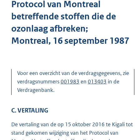
Protocol van Montreal
o
t
betreffende stoffen die de
t
e
ozonlaag afbreken;
:
1
Montreal, 16 september 1987
0
9
K
b
Voor een overzicht van de verdragsgegevens, zie
verdragsnummers
001983
en
013403
in de
Verdragenbank.
C. VERTALING
De vertaling van de op 15 oktober 2016 te Kigali tot
stand gekomen wijziging van het Protocol van