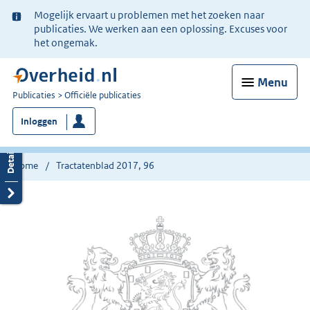
Ter
Mogelijk ervaart u problemen met het zoeken naar
informatie:
publicaties. We werken aan een oplossing. Excuses voor
het ongemak.
Menu
U
Publicaties
Officiële publicaties
bent
Inloggen
nu
hier:
Home
Tractatenblad 2017, 96