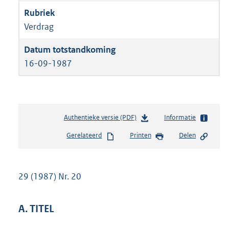
Verdrag
16-09-1987
Authentieke versie (PDF)
b
Informatie
e
Gerelateerd
Printen
Delen
s
t
a
n
29 (1987) Nr. 20
d
s
g
A. TITEL
r
o