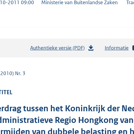
10-2011 09:00
Ministerie van Buitenlandse Zaken
Tra
Authentieke versie (PDF)
b
Informatie
e
s
t
(2010) Nr. 3
a
n
TITEL
d
s
rdrag tussen het Koninkrijk der Ne
g
ministratieve Regio Hongkong van 
r
o
rmijden van dubbele belasting en