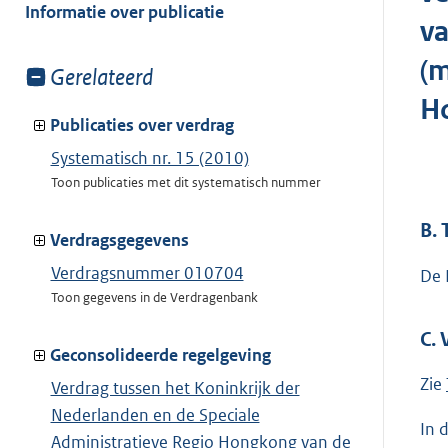
van:
Informatie over publicatie
va
(m
Toon
Gerelateerd
meer
H
van:
Publicaties over verdrag
Systematisch nr. 15 (2010)
Toon publicaties met dit systematisch nummer
B.
Verdragsgegevens
Verdragsnummer 010704
De 
Toon gegevens in de Verdragenbank
C.
Geconsolideerde regelgeving
Zie
Verdrag tussen het Koninkrijk der
Nederlanden en de Speciale
In 
Administratieve Regio Hongkong van de