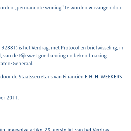
e woorden „permanente woning’’ te worden vervangen door
,
32881
) is het Verdrag, met Protocol en briefwisseling, in
 lid, van de Rijkswet goedkeuring en bekendmaking
taten-Generaal.
 door de Staatssecretaris van Financiën F. H. H. WEEKERS
ber 2011.
n, ingevolge artikel 29, eerste lid, van het Verdrag