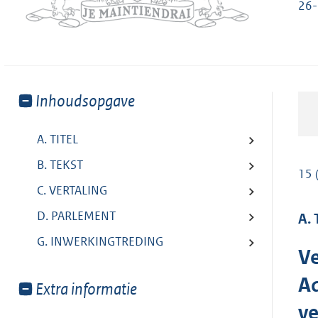
26-
Toon
Inhoudsopgave
meer
van:
A. TITEL
B. TEKST
15 
C. VERTALING
D. PARLEMENT
A. 
G. INWERKINGTREDING
Ve
Ad
Toon
Extra informatie
meer
ve