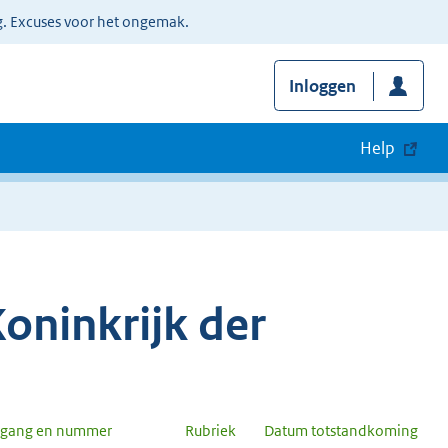
g. Excuses voor het ongemak.
Inloggen
Help
oninkrijk der
rgang en nummer
Rubriek
Datum totstandkoming