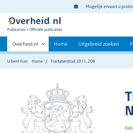
Ter
Mogelijk ervaart u prob
informatie:
U
Publicaties
Officiële publicaties
bent
Primaire
nu
Andere
Overheid.nl
Home
Uitgebreid zoeken
M
hier:
sites
navigatie
binnen
U bent hier:
Home
Tractatenblad 2011, 208
T
N
Dat