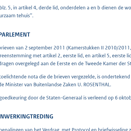
blz. 5, in artikel 4, derde lid, onderdelen a en b dienen d
urzaam tehuis’’.
 PARLEMENT
 brieven van 2 september 2011 (Kamerstukken II 2010/2011
reenstemming met artikel 2, eerste lid, en artikel 5, eerste
dragen overgelegd aan de Eerste en de Tweede Kamer der S
toelichtende nota die de brieven vergezelde, is ondertekend
de Minister van Buitenlandse Zaken U. ROSENTHAL.
goedkeuring door de Staten-Generaal is verleend op 6 okto
 INWERKINGTREDING
bepalingen van het Verdrag, met Protocol en briefwisseling zij