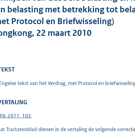
o
n belasting met betrekking tot bel
t
t
et Protocol en Briefwisseling)
e
ongkong, 22 maart 2010
:
4
9
K
b
 TEKST
Engelse tekst van het Verdrag, met Protocol en briefwisseling,
 VERTALING
Trb.
2011, 102
.
dat Tractatenblad dienen in de vertaling de volgende correct