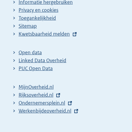
Informatie hergebruiken
Privacy en cookies
Toegankelijkheid
Sitemap
E
Kwetsbaarheid melden
x
t
Open data
e
Linked Data Overheid
r
PUC Open Data
n
e
MijnOverheid.nl
l
E
Rijksoverheid.nl
i
x
E
Ondernemersplein.nl
n
t
x
E
Werkenbijdeoverheid.nl
k
e
t
x
:
r
e
t