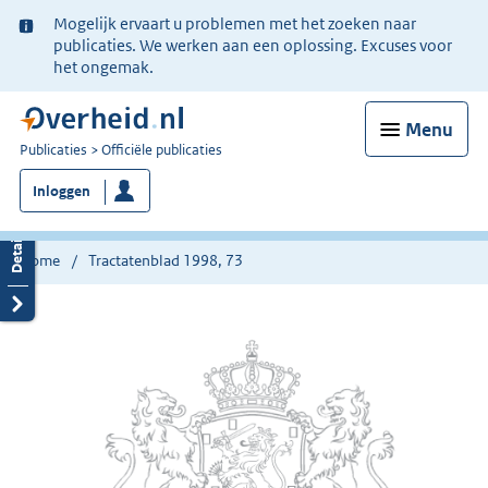
Ter
Mogelijk ervaart u problemen met het zoeken naar
informatie:
publicaties. We werken aan een oplossing. Excuses voor
het ongemak.
Menu
U
Publicaties
Officiële publicaties
bent
Inloggen
nu
hier:
Home
Tractatenblad 1998, 73