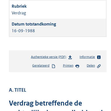
Verdrag
16-09-1988
Authentieke versie (PDF)
b
Informatie
e
Gerelateerd
Printen
Delen
s
t
a
n
d
A. TITEL
s
g
Verdrag betreffende de
r
o