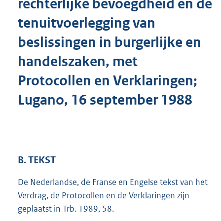
rechterlijke bevoegdheid en de
o
t
tenuitvoerlegging van
t
e
beslissingen in burgerlijke en
:
handelszaken, met
1
5
Protocollen en Verklaringen;
K
b
Lugano, 16 september 1988
B. TEKST
De Nederlandse, de Franse en Engelse tekst van het
Verdrag, de Protocollen en de Verklaringen zijn
geplaatst in Trb. 1989, 58.