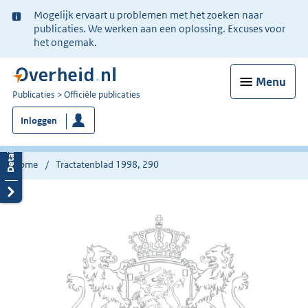
Ter
Mogelijk ervaart u problemen met het zoeken naar
informatie:
publicaties. We werken aan een oplossing. Excuses voor
het ongemak.
Menu
U
Publicaties
Officiële publicaties
bent
Inloggen
nu
hier:
Home
Tractatenblad 1998, 290