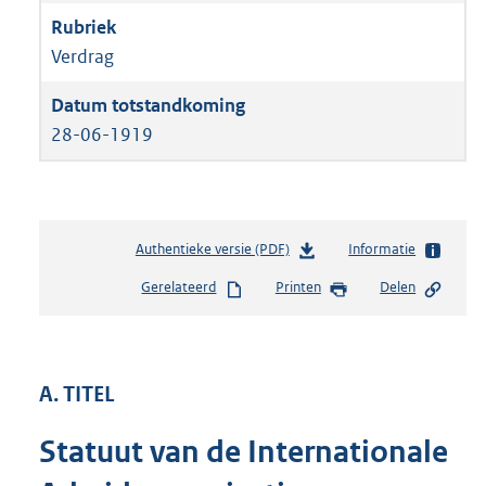
Verdrag
28-06-1919
Authentieke versie (PDF)
b
Informatie
e
Gerelateerd
Printen
Delen
s
t
a
n
d
A. TITEL
s
g
Statuut van de Internationale
r
o