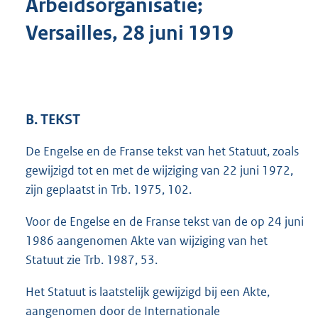
Arbeidsorganisatie;
o
t
Versailles, 28 juni 1919
t
e
:
6
4
K
B. TEKST
b
De Engelse en de Franse tekst van het Statuut, zoals
gewijzigd tot en met de wijziging van 22 juni 1972,
zijn geplaatst in Trb. 1975, 102.
Voor de Engelse en de Franse tekst van de op 24 juni
1986 aangenomen Akte van wijziging van het
Statuut zie Trb. 1987, 53.
Het Statuut is laatstelijk gewijzigd bij een Akte,
aangenomen door de Internationale