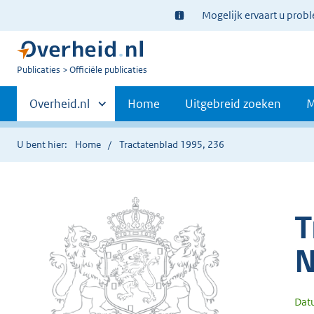
Ter
Mogelijk ervaart u prob
informatie:
U
Publicaties
Officiële publicaties
bent
Primaire
nu
Andere
Overheid.nl
Home
Uitgebreid zoeken
M
hier:
sites
navigatie
binnen
U bent hier:
Home
Tractatenblad 1995, 236
T
N
Dat