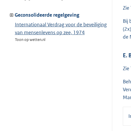
Zie
Geconsolideerde regelgeving
Bij
Internationaal Verdrag voor de beveiliging
(2x
van mensenlevens op zee, 1974
de 
Toon op wetten.nl
E.
Zie
Beh
Ver
Mar
I