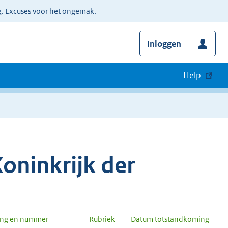
g. Excuses voor het ongemak.
Inloggen
Help
oninkrijk der
ang en nummer
Rubriek
Datum totstandkoming