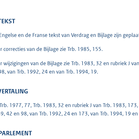
o
t
t
 TEKST
e
Engelse en de Franse tekst van Verdrag en Bijlage zijn geplaat
:
5
r correcties van de Bijlage zie Trb. 1985, 155.
9
K
r wijzigingen van de Bijlage zie Trb. 1983, 32 en rubriek J v
b
98, van Trb. 1992, 24 en van Trb. 1994, 19.
 VERTALING
 Trb. 1977, 77, Trb. 1983, 32 en rubriek J van Trb. 1983, 173,
9, 42 en 98, van Trb. 1992, 24 en 173, van Trb. 1994, 19 en 
 PARLEMENT