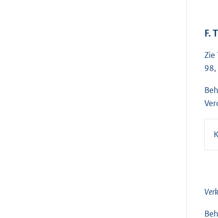
F.
Zie
98,
Beh
Ver
Verk
Beh