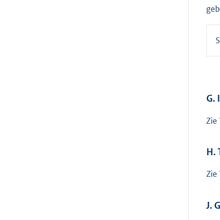
geb
S
G.
Zie
H.
Zie
J.