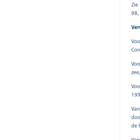
Zie
98,
Ver
Voo
Con
Voo
zee
Voo
199
Van
doo
de 
Van