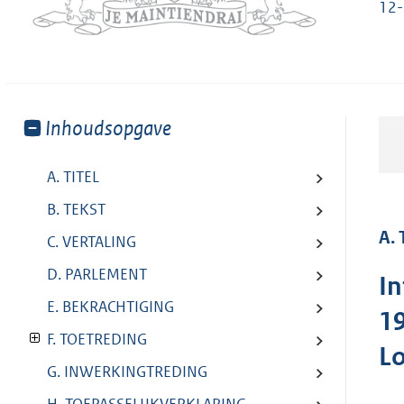
12
Toon
Inhoudsopgave
meer
van:
A. TITEL
B. TEKST
A. 
C. VERTALING
D. PARLEMENT
In
E. BEKRACHTIGING
19
F. TOETREDING
L
G. INWERKINGTREDING