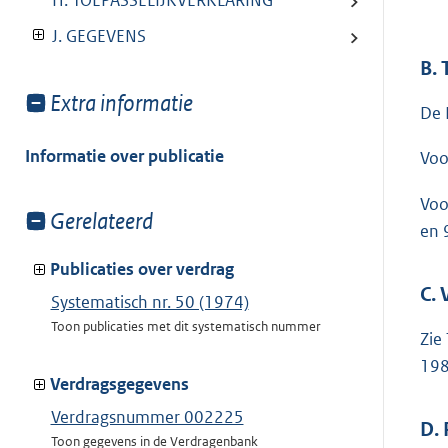
H. TOEPASSELIJKVERKLARING
J. GEGEVENS
B.
Toon
Extra informatie
De 
meer
van:
Informatie over publicatie
Voo
Voo
Toon
Gerelateerd
en 
meer
van:
Publicaties over verdrag
C.
Systematisch nr. 50 (1974)
Toon publicaties met dit systematisch nummer
Zie
198
Verdragsgegevens
Verdragsnummer 002225
D.
Toon gegevens in de Verdragenbank