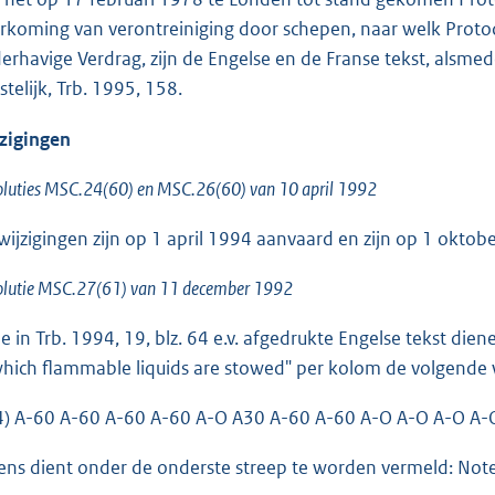
rkoming van verontreiniging door schepen, naar welk Protoco
erhavige Verdrag, zijn de Engelse en de Franse tekst, alsmede
stelijk, Trb. 1995, 158.
zigingen
luties MSC.24(60) en MSC.26(60) van 10 april 1992
wijzigingen zijn op 1 april 1994 aanvaard en zijn op 1 oktob
olutie MSC.27(61) van 11 december 1992
de in Trb. 1994, 19, blz. 64 e.v. afgedrukte Engelse tekst die
which flammable liquids are stowed" per kolom de volgende
4) A-60 A-60 A-60 A-60 A-O A30 A-60 A-60 A-O A-O A-O A-
ens dient onder de onderste streep te worden vermeld: Notes: