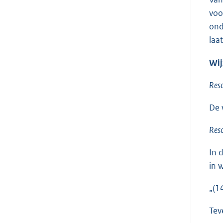
voo
ond
laat
Wij
Reso
De 
Res
In 
in 
„(1
Tev