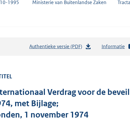
-10-1995
Ministerie van Buitenlandse Zaken
Tract
Authentieke versie (PDF)
b
Informatie
e
s
t
TITEL
a
n
ternationaal Verdrag voor de bevei
d
s
74, met Bijlage;
g
onden, 1 november 1974
r
o