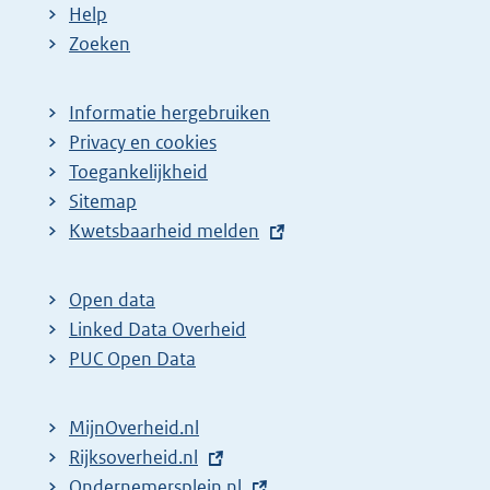
Help
Zoeken
Informatie hergebruiken
Privacy en cookies
Toegankelijkheid
Sitemap
E
Kwetsbaarheid melden
x
t
Open data
e
Linked Data Overheid
r
PUC Open Data
n
e
MijnOverheid.nl
l
E
Rijksoverheid.nl
i
x
E
Ondernemersplein.nl