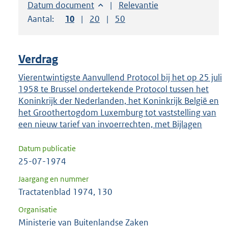
om
Sorteer op:
Datum document
Sorteer op:
Relevantie
ENTER
Aantal:
Toon
10
resultaten per pagina
Toon
20
resultaten per pagina
Toon
50
resultaten per pagina
om
uw
keuze
Verdrag
te
Vierentwintigste Aanvullend Protocol bij het op 25 juli
bevestigen.
1958 te Brussel ondertekende Protocol tussen het
Koninkrijk der Nederlanden, het Koninkrijk België en
het Groothertogdom Luxemburg tot vaststelling van
een nieuw tarief van invoerrechten, met Bijlagen
Datum publicatie
25-07-1974
Jaargang en nummer
Tractatenblad 1974, 130
Organisatie
Ministerie van Buitenlandse Zaken