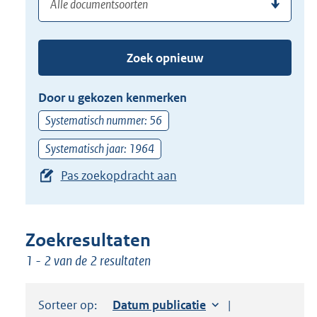
(dossier)nummer
uw
de
zoekterm
TAB
of
toets,
Zoek opnieuw
(dossier)nummer
of
in
de
Door u gekozen kenmerken
pijl
Systematisch nummer: 56
beneden
toets
Systematisch jaar: 1964
om
Pas zoekopdracht aan
toegang
te
krijgen
Zoekresultaten
tot
1 - 2 van de 2 resultaten
de
suggesties.
Druk
Sorteer op:
Sorteer op:
Datum publicatie