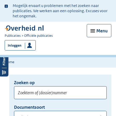
Ter
Mogelijk ervaart u problemen met het zoeken naar
informatie:
publicaties. We werken aan een oplossing. Excuses voor
het ongemak.
Menu
U
Publicaties
Officiële publicaties
bent
Inloggen
nu
hier:
Home
Zoeken op
Opnieuw
zoeken:
Zoekterm
Vul
Documentsoort
of
hier
Gebruik