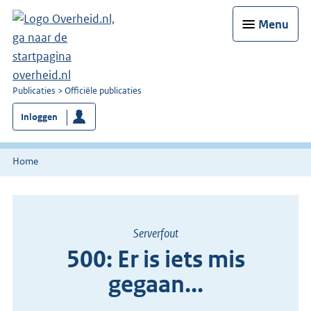
Menu
U
Publicaties
Officiële publicaties
bent
Inloggen
nu
hier:
Home
Serverfout
500: Er is iets mis
gegaan...