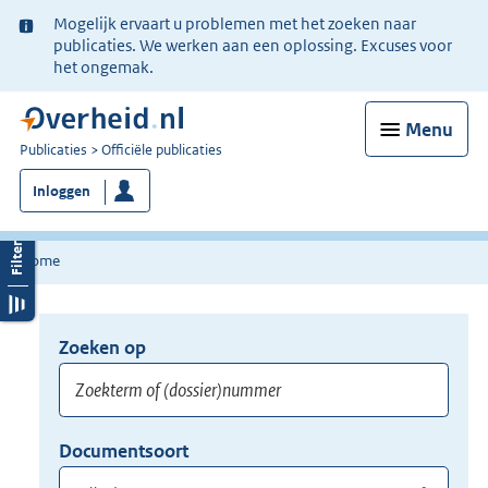
Ter
Mogelijk ervaart u problemen met het zoeken naar
informatie:
publicaties. We werken aan een oplossing. Excuses voor
het ongemak.
Menu
U
Publicaties
Officiële publicaties
bent
Inloggen
nu
hier:
Home
Zoeken op
Opnieuw
zoeken:
Zoekterm
Vul
Documentsoort
of
hier
Gebruik