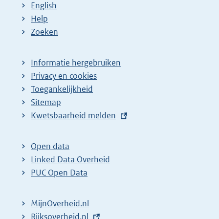
English
Help
Zoeken
Informatie hergebruiken
Privacy en cookies
Toegankelijkheid
Sitemap
E
Kwetsbaarheid melden
x
t
Open data
e
Linked Data Overheid
r
PUC Open Data
n
e
MijnOverheid.nl
l
E
Rijksoverheid.nl