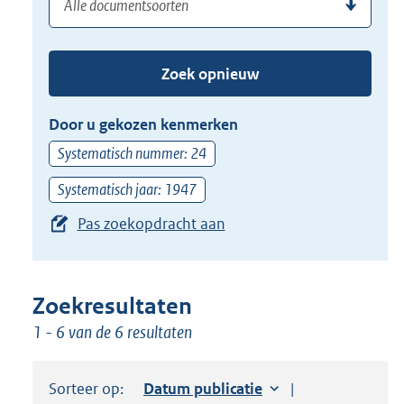
(dossier)nummer
uw
de
zoekterm
TAB
of
toets,
Zoek opnieuw
(dossier)nummer
of
in
de
Door u gekozen kenmerken
pijl
Systematisch nummer: 24
beneden
toets
Systematisch jaar: 1947
om
Pas zoekopdracht aan
toegang
te
krijgen
Zoekresultaten
tot
1 - 6 van de 6 resultaten
de
suggesties.
Druk
Sorteer op:
Sorteer op:
Datum publicatie