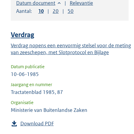
om
Sorteer op:
Datum document
Sorteer op:
Relevantie
ENTER
Aantal:
Toon
10
resultaten per pagina
Toon
20
resultaten per pagina
Toon
50
resultaten per pagina
om
uw
keuze
Verdrag
te
Verdrag nopens een eenvormig stelsel voor de meting
bevestigen.
van zeeschepen, met Slotprotocol en Bijlage
Datum publicatie
10-06-1985
Jaargang en nummer
Tractatenblad 1985, 87
Organisatie
Ministerie van Buitenlandse Zaken
Download PDF