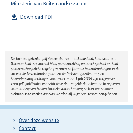
Ministerie van Buitenlandse Zaken
Download PDF
Disclaimer
De hier aangeboden pdf-bestanden van het Staatsblad, Staatscourant,
Tractatenblad, provinciaal blad, gemeenteblad, waterschapsblad en blad
gemeenschappelijke regeling vormen de formele bekendmakingen in de
zin van de Bekendmakingswet en de Rijkswet goedkeuring en
bekendmaking verdragen voor zover ze na 1 juli 2009 zijn uitgegeven.
Voor pdf-publicaties van vóór deze datum geldt dat alleen de in papieren
vorm uitgegeven bladen formele status hebben; de hier aangeboden
elektronische versies daarvan worden bij wijze van service aangeboden.
Over deze website
Contact