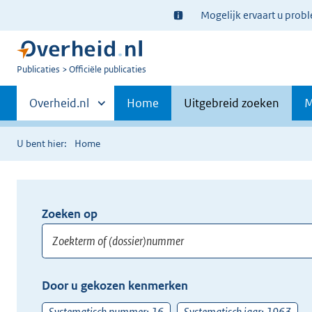
Ter
Mogelijk ervaart u prob
informatie:
U
Publicaties
Officiële publicaties
bent
Primaire
nu
Andere
Overheid.nl
Home
Uitgebreid zoeken
M
hier:
sites
navigatie
binnen
U bent hier:
Home
Zoeken op
Opnieuw
zoeken:
Zoekterm
Vul
Door u gekozen kenmerken
of
hier
(dossier)nummer
uw