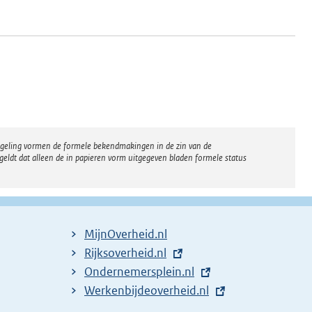
regeling vormen de formele bekendmakingen in de zin van de
eldt dat alleen de in papieren vorm uitgegeven bladen formele status
MijnOverheid.nl
E
Rijksoverheid.nl
x
E
Ondernemersplein.nl
t
x
E
Werkenbijdeoverheid.nl
e
t
x