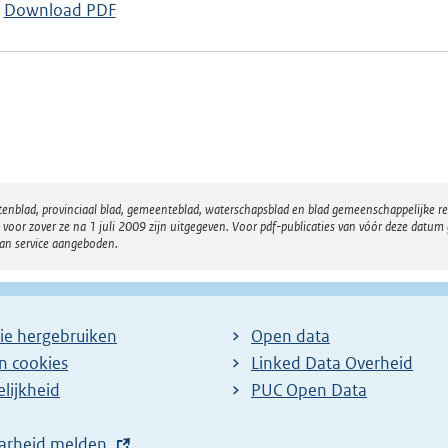
Download PDF
atenblad, provinciaal blad, gemeenteblad, waterschapsblad en blad gemeenschappelijke 
 zover ze na 1 juli 2009 zijn uitgegeven. Voor pdf-publicaties van vóór deze datum g
van service aangeboden.
ie hergebruiken
Open data
en cookies
Linked Data Overheid
lijkheid
PUC Open Data
arheid melden