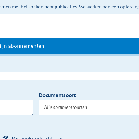
lemen met het zoeken naar publicaties. We werken aan een oplossin
ijn abonnementen
Documentsoort
Gebruik
de
TAB
toets,
of
Pas zoekopdracht aan