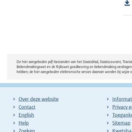
De hier aangeboden pdf-bestanden van het Staatsblad, Staatscourant, Tract
Disclaimer
Bekendmakingswet en de Rijkswet goedkeuring en bekendmaking verdragen voor
hebben; de hier aangeboden elektronische versies daarvan worden bij wijze 
Over deze website
Informat
Contact
Privacy 
English
Toeganke
Help
Sitemap
Zoeken
E
Kwetsba