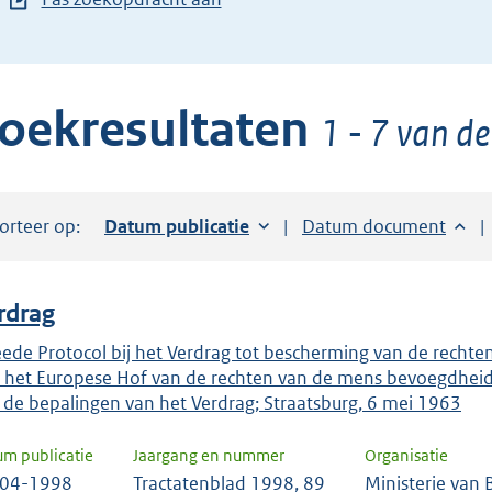
de
pijl
beneden
oekresultaten
toets
1 - 7 van de
om
toegang
te
orteer op:
Sorteer op:
Datum publicatie
Sorteer op:
Datum document
krijgen
tot
de
rdrag
suggesties.
Druk
ede Protocol bij het Verdrag tot bescherming van de rechte
 het Europese Hof van de rechten van de mens bevoegdheid 
om
 de bepalingen van het Verdrag; Straatsburg, 6 mei 1963
ENTER
om
um publicatie
Jaargang en nummer
Organisatie
uw
-04-1998
Tractatenblad 1998, 89
Ministerie van