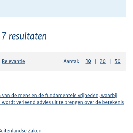
 7 resultaten
Sorteer op:
Relevantie
Aantal:
Toon
10
resultaten per pag
Toon
20
resultaten p
Toon
50
resul
n van de mens en de fundamentele vrijheden, waarbij
wordt verleend advies uit te brengen over de betekenis
 Buitenlandse Zaken