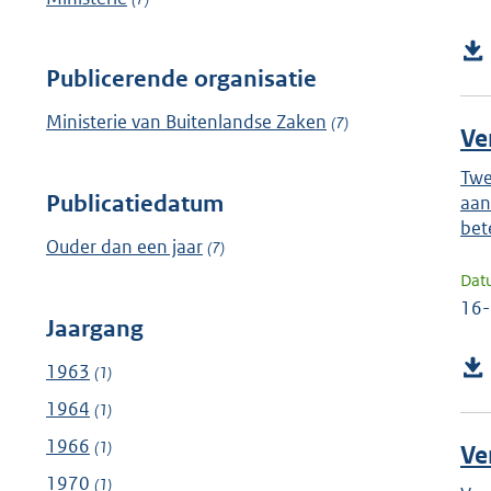
Publicerende organisatie
Ministerie van Buitenlandse Zaken
(7)
Ve
Twe
Publicatiedatum
aan
bet
Ouder dan een jaar
(7)
Dat
16
Jaargang
1963
(1)
1964
(1)
1966
(1)
Ve
1970
(1)