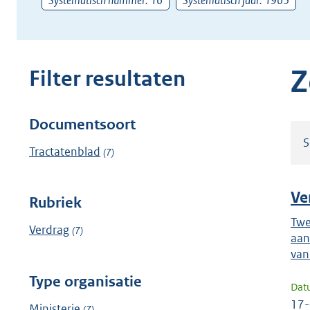
Systematisch nummer: 16
Systematisch jaar: 1963
zoekterm
of
(dossier)nummer
in
Z
Filter resultaten
Documentsoort
Filter
S
resultaten
Tractatenblad
(7)
Ve
Rubriek
Twe
Verdrag
(7)
aan
van
Type organisatie
Dat
17
Ministerie
(7)