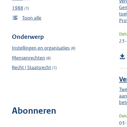
Ver
Gem
1988
(1)
toe
Toon alle
Pro
Dat
Onderwerp
23
Instellingen en organisaties
(6)
Mensenrechten
(6)
Recht | Staatsrecht
(1)
Ve
Twe
aan
bet
Abonneren
Dat
03