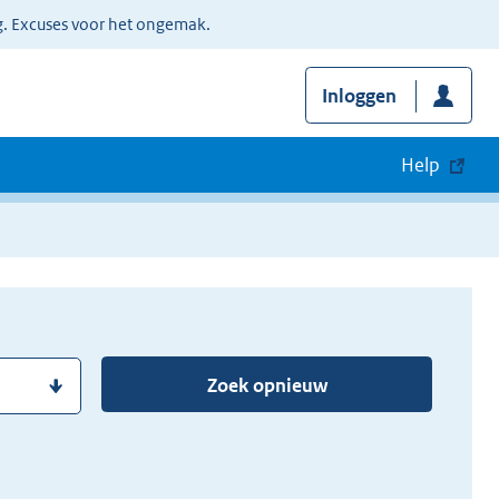
g. Excuses voor het ongemak.
Inloggen
Help
Zoek opnieuw