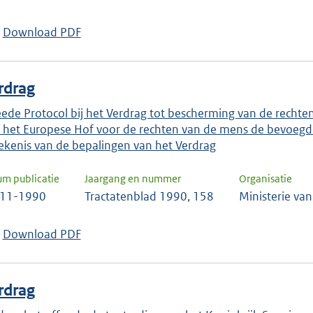
keuze
te
Download PDF
bevestigen.
rdrag
ede Protocol bij het Verdrag tot bescherming van de rechte
 het Europese Hof voor de rechten van de mens de bevoegdh
ekenis van de bepalingen van het Verdrag
um publicatie
Jaargang en nummer
Organisatie
-11-1990
Tractatenblad 1990, 158
Ministerie va
Download PDF
rdrag