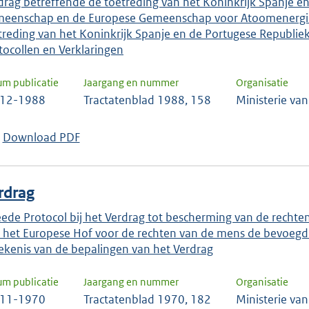
drag betreffende de toetreding van het Koninkrijk Spanje e
eenschap en de Europese Gemeenschap voor Atoomenergie
treding van het Koninkrijk Spanje en de Portugese Republiek
tocollen en Verklaringen
um publicatie
Jaargang en nummer
Organisatie
-12-1988
Tractatenblad 1988, 158
Ministerie va
Download PDF
rdrag
ede Protocol bij het Verdrag tot bescherming van de rechte
 het Europese Hof voor de rechten van de mens de bevoegdh
ekenis van de bepalingen van het Verdrag
um publicatie
Jaargang en nummer
Organisatie
-11-1970
Tractatenblad 1970, 182
Ministerie va