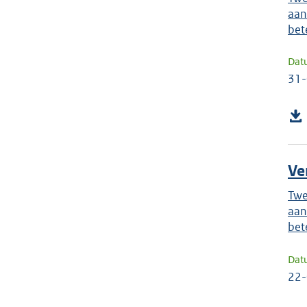
aan
bet
Dat
31
Ve
Twe
aan
bet
Dat
22