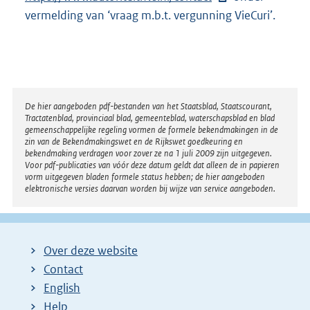
vermelding van ‘vraag m.b.t. vergunning VieCuri’.
t
e
r
n
e
Disclaimer
De hier aangeboden pdf-bestanden van het Staatsblad, Staatscourant,
l
Tractatenblad, provinciaal blad, gemeenteblad, waterschapsblad en blad
i
gemeenschappelijke regeling vormen de formele bekendmakingen in de
zin van de Bekendmakingswet en de Rijkswet goedkeuring en
n
bekendmaking verdragen voor zover ze na 1 juli 2009 zijn uitgegeven.
k
Voor pdf-publicaties van vóór deze datum geldt dat alleen de in papieren
vorm uitgegeven bladen formele status hebben; de hier aangeboden
:
elektronische versies daarvan worden bij wijze van service aangeboden.
Over deze website
Contact
English
Help