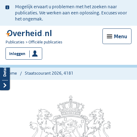
Ter
Mogelijk ervaart u problemen met het zoeken naar
informatie:
publicaties. We werken aan een oplossing. Excuses voor
het ongemak.
Menu
U
Publicaties
Officiële publicaties
bent
Inloggen
nu
hier:
Home
Staatscourant 2026, 4181