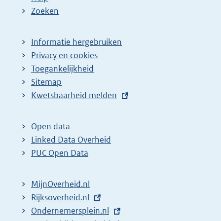
Zoeken
Informatie hergebruiken
Privacy en cookies
Toegankelijkheid
Sitemap
E
Kwetsbaarheid melden
x
t
Open data
e
Linked Data Overheid
r
PUC Open Data
n
e
MijnOverheid.nl
l
E
Rijksoverheid.nl
i
x
E
Ondernemersplein.nl
n