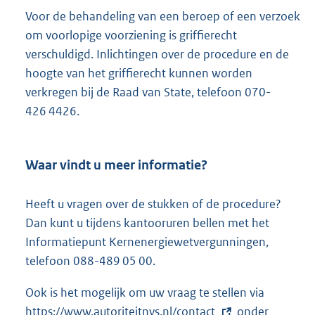
e
Voor de behandeling van een beroep of een verzoek
r
om voorlopige voorziening is griffierecht
n
verschuldigd. Inlichtingen over de procedure en de
e
hoogte van het griffierecht kunnen worden
l
verkregen bij de Raad van State, telefoon 070-
i
426 4426.
n
k
:
Waar vindt u meer informatie?
Heeft u vragen over de stukken of de procedure?
Dan kunt u tijdens kantooruren bellen met het
Informatiepunt Kernenergiewetvergunningen,
telefoon 088-489 05 00.
Ook is het mogelijk om uw vraag te stellen via
E
https://www.autoriteitnvs.nl/contact
onder
x