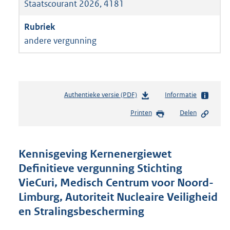
Staatscourant 2026, 4181
andere vergunning
Authentieke versie (PDF)
b
Informatie
e
Printen
Delen
s
t
a
n
Kennisgeving Kernenergiewet
d
Definitieve vergunning Stichting
s
VieCuri, Medisch Centrum voor Noord-
g
r
Limburg, Autoriteit Nucleaire Veiligheid
o
en Stralingsbescherming
o
t