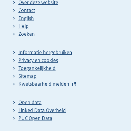
Over deze website
Contact
English
Help
Zoeken
Informatie hergebruiken
Privacy en cookies
Toegankelijkheid
Sitemap
E
Kwetsbaarheid melden
x
t
Open data
e
Linked Data Overheid
r
PUC Open Data
n