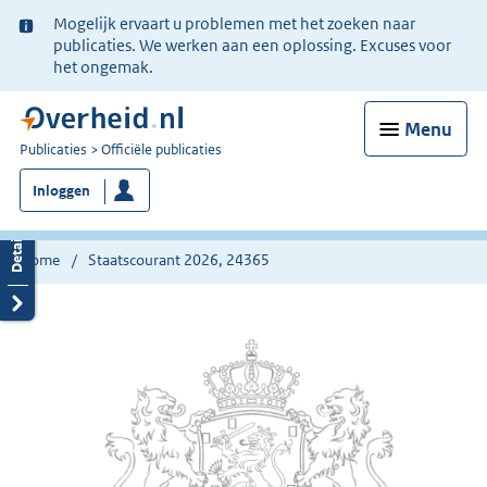
Ter
Mogelijk ervaart u problemen met het zoeken naar
informatie:
publicaties. We werken aan een oplossing. Excuses voor
het ongemak.
Menu
U
Publicaties
Officiële publicaties
bent
Inloggen
nu
hier:
Home
Staatscourant 2026, 24365