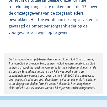
omzet in de totale landelijke omzet. Om die
toerekening mogelijk te maken moet de NZa over
de omzetgegevens van de zorgaanbieders
beschikken. Hiertoe wordt aan de zorgverzekeraar
gevraagd de omzet per zorgaanbieder op de
voorgeschreven wijze op te geven.
Disclaimer
De hier aangeboden pdf-bestanden van het Staatsblad, Staatscourant,
Tractatenblad, provinciaal blad, gemeenteblad, waterschapsblad en blad
gemeenschappelijke regeling vormen de formele bekendmakingen in de
zin van de Bekendmakingswet en de Rijkswet goedkeuring en
bekendmaking verdragen voor zover ze na 1 juli 2009 zijn uitgegeven.
Voor pdf-publicaties van vóór deze datum geldt dat alleen de in papieren
vorm uitgegeven bladen formele status hebben; de hier aangeboden
elektronische versies daarvan worden bij wijze van service aangeboden.