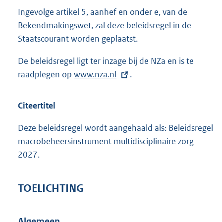
Ingevolge artikel 5, aanhef en onder e, van de
Bekendmakingswet, zal deze beleidsregel in de
Staatscourant worden geplaatst.
De beleidsregel ligt ter inzage bij de NZa en is te
raadplegen op
E
www.nza.nl
.
x
t
Citeertitel
e
r
Deze beleidsregel wordt aangehaald als: Beleidsregel
n
macrobeheersinstrument multidisciplinaire zorg
e
2027.
l
i
TOELICHTING
n
k
Algemeen
: