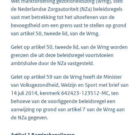
Wet marktordening gezondheidszorg (Wmg), stelt
e
:
de Nederlandse Zorgautoriteit (NZa) beleidsregels
3
vast met betrekking tot het uitoefenen van de
9
bevoegdheid om een grens vast te stellen op grond
3
K
van artikel 50, tweede lid, van de Wmg.
b
Gelet op artikel 50, tweede lid, van de Wmg worden
grenzen die uit deze beleidsregel voortvloeien
ambtshalve door de NZa vastgesteld.
Gelet op artikel 59 van de Wmg heeft de Minister
van Volksgezondheid, Welzijn en Sport met brief van
14 juli 2014, kenmerk 642423-123512-MC, ten
behoeve van de voorliggende beleidsregel een
aanwijzing op grond van artikel 7 van de Wmg aan
de NZa gegeven.
Artikel 1 Begripsbepalingen