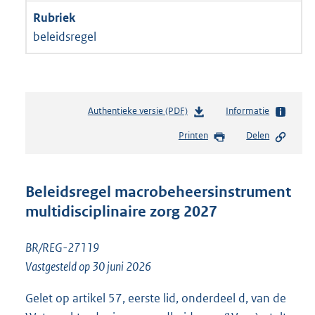
beleidsregel
Authentieke versie (PDF)
b
Informatie
e
Printen
Delen
s
t
a
n
Beleidsregel macrobeheersinstrument
d
multidisciplinaire zorg 2027
s
g
r
BR/REG-27119
o
Vastgesteld op 30 juni 2026
o
t
Gelet op artikel 57, eerste lid, onderdeel d, van de
t