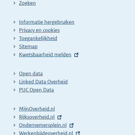
Zoeken
Informatie hergebruiken
Privacy en cookies
Toegankelijkheid
Sitemap
E
Kwetsbaarheid melden
x
t
Open data
e
Linked Data Overheid
r
PUC Open Data
n
e
MijnOverheid.nl
l
E
Rijksoverheid.nl
i
x
E
Ondernemersplein.nl
n
t
x
E
Werkenbijdeoverheid.nl