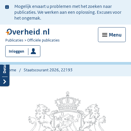
Ter
Mogelijk ervaart u problemen met het zoeken naar
informatie:
publicaties. We werken aan een oplossing. Excuses voor
het ongemak.
Menu
U
Publicaties
Officiële publicaties
bent
Inloggen
nu
hier:
Home
Staatscourant 2026, 22193