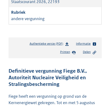
Staatscourant 2026, 22193
andere vergunning
Authentieke versie (PDF)
b
Informatie
e
Printen
Delen
s
t
a
n
Definitieve vergunning Fiege B.V.,
d
Autoriteit Nucleaire Veiligheid en
s
Stralingsbescherming
g
r
o
Fiege heeft een vergunning op grond van de
o
Kernenergiewet gekregen. Tot en met 5 augustus
t