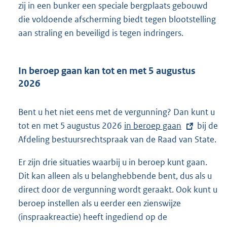
zij in een bunker een speciale bergplaats gebouwd
die voldoende afscherming biedt tegen blootstelling
aan straling en beveiligd is tegen indringers.
In beroep gaan kan tot en met 5 augustus
2026
Bent u het niet eens met de vergunning? Dan kunt u
tot en met 5 augustus 2026
E
in beroep gaan
bij de
Afdeling bestuursrechtspraak van de Raad van State.
x
t
Er zijn drie situaties waarbij u in beroep kunt gaan.
e
Dit kan alleen als u belanghebbende bent, dus als u
r
direct door de vergunning wordt geraakt. Ook kunt u
n
beroep instellen als u eerder een zienswijze
e
(inspraakreactie) heeft ingediend op de
l