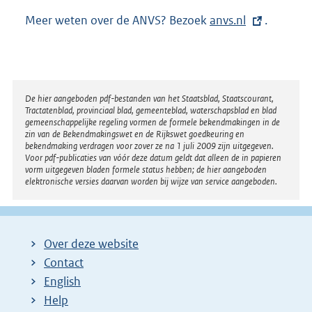
Meer weten over de ANVS? Bezoek
E
anvs.nl
.
x
t
e
r
Disclaimer
De hier aangeboden pdf-bestanden van het Staatsblad, Staatscourant,
Tractatenblad, provinciaal blad, gemeenteblad, waterschapsblad en blad
n
gemeenschappelijke regeling vormen de formele bekendmakingen in de
e
zin van de Bekendmakingswet en de Rijkswet goedkeuring en
bekendmaking verdragen voor zover ze na 1 juli 2009 zijn uitgegeven.
l
Voor pdf-publicaties van vóór deze datum geldt dat alleen de in papieren
i
vorm uitgegeven bladen formele status hebben; de hier aangeboden
elektronische versies daarvan worden bij wijze van service aangeboden.
n
k
:
Over deze website
Contact
English
Help