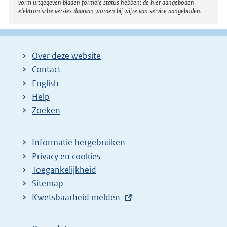
vorm uitgegeven bladen formele status hebben; de hier aangeboden
elektronische versies daarvan worden bij wijze van service aangeboden.
Over deze website
Contact
English
Help
Zoeken
Informatie hergebruiken
Privacy en cookies
Toegankelijkheid
Sitemap
E
Kwetsbaarheid melden
x
t