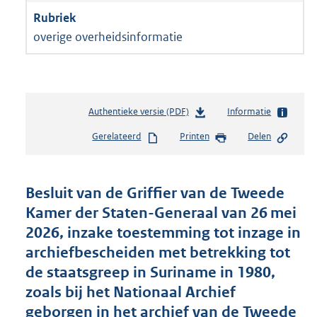
overige overheidsinformatie
Authentieke versie (PDF)
b
Informatie
e
Gerelateerd
Printen
Delen
s
t
a
n
Besluit van de Griffier van de Tweede
d
Kamer der Staten-Generaal van 26 mei
s
2026, inzake toestemming tot inzage in
g
r
archiefbescheiden met betrekking tot
o
de staatsgreep in Suriname in 1980,
o
zoals bij het Nationaal Archief
t
t
geborgen in het archief van de Tweede