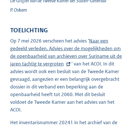
De Griffier van de Tweede Kamer der Staten-Generaal
P.
Oskam
TOELICHTING
Op 7 mei 2026 verscheen het advies ‘
E
Naar een
gedeeld verleden. Advies over de mogelijkheden om
x
de openbaarheid van archieven over Suriname uit de
t
jaren tachtig te vergroten
’ van het ACOI. In dit
e
advies wordt ook een besluit van de Tweede Kamer
r
gevraagd, aangezien er een belangrijk overgebracht
n
dossier in dit verband een beperking aan de
e
openbaarheid heeft tot 2060. Met dit besluit
l
voldoet de Tweede Kamer aan het advies van het
i
ACOI.
n
k
Het inventarisnummer 20241 in het archief van de
: