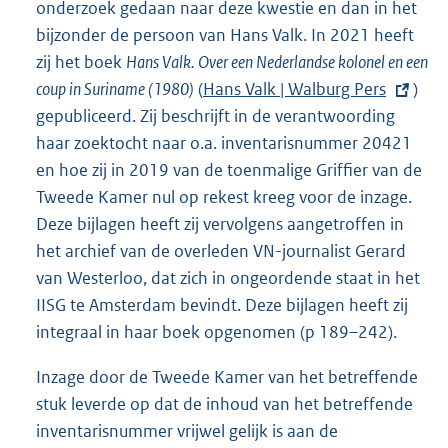
onderzoek gedaan naar deze kwestie en dan in het
l
bijzonder de persoon van Hans Valk. In 2021 heeft
i
zij het boek
Hans Valk. Over een Nederlandse kolonel en een
n
coup in Suriname (1980)
(
E
Hans Valk | Walburg Pers
)
k
gepubliceerd. Zij beschrijft in de verantwoording
x
:
haar zoektocht naar o.a. inventarisnummer 20421
t
en hoe zij in 2019 van de toenmalige Griffier van de
e
Tweede Kamer nul op rekest kreeg voor de inzage.
r
Deze bijlagen heeft zij vervolgens aangetroffen in
n
het archief van de overleden VN-journalist Gerard
e
van Westerloo, dat zich in ongeordende staat in het
l
IISG te Amsterdam bevindt. Deze bijlagen heeft zij
i
integraal in haar boek opgenomen (p 189–242).
n
k
Inzage door de Tweede Kamer van het betreffende
:
stuk leverde op dat de inhoud van het betreffende
inventarisnummer vrijwel gelijk is aan de