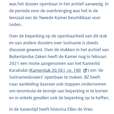
was het dossier openbaar in het archief aanwezig. In
de periode voor de overbrenging was het in de
leeszaal van de Tweede Kamer beschikbaar voor
Leden.
Over de beperking op de openbaarheid van dit stuk
en van andere dossiers over Suriname is steeds
discussie geweest. Over de stukken in het archief van
Buitenlandse Zaken heeft de Kamer nog in februari
2021 een motie aangenomen van het Kamerlid
Karabulut (
E
Kamerstuk 20.361, nr. 190
) om ‘de
Surinamedossiers’ openbaar te maken. BZ heeft
x
naar aanleiding daarvan ook stappen ondernomen
t
om tenminste de termijn van beperking in te korten
e
en in enkele gevallen ook de beperking op te heffen.
r
n
In de tussentijd heeft historica Ellen de Vries
e