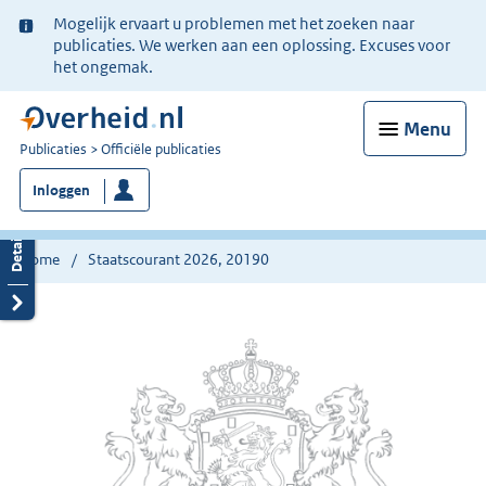
Ter
Mogelijk ervaart u problemen met het zoeken naar
informatie:
publicaties. We werken aan een oplossing. Excuses voor
het ongemak.
Menu
U
Publicaties
Officiële publicaties
bent
Inloggen
nu
hier:
Home
Staatscourant 2026, 20190