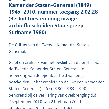
e
Kamer der Staten-Generaal (1849)
:
1945–2010, nummer toegang 2.02.28
1
8
(Besluit toestemming inzage
5
archiefbescheiden Staatsgreep
K
Suriname 1980)
b
De Griffier van de Tweede Kamer der Staten-
Generaal,
Gelet op artikel 2 van het besluit van de Griffier van
de Tweede Kamer der Staten-Generaal tot
beperking van de openbaarheid van enige
bescheiden uit het archief van de Tweede Kamer der
Staten-Generaal (1967) 1980–1989 (1990),
behorend bij de verklaring van overbrenging d.d.
2 september 2010 van 21 februari 2011,
Staatscourant 2011, nummer 3681
;