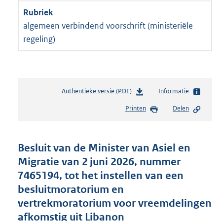
algemeen verbindend voorschrift (ministeriële
regeling)
Authentieke versie (PDF)
b
Informatie
e
Printen
Delen
s
t
a
n
Besluit van de Minister van Asiel en
d
Migratie van 2 juni 2026, nummer
s
7465194, tot het instellen van een
g
r
besluitmoratorium en
o
vertrekmoratorium voor vreemdelingen
o
afkomstig uit Libanon
t