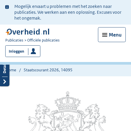
Ter
Mogelijk ervaart u problemen met het zoeken naar
informatie:
publicaties. We werken aan een oplossing. Excuses voor
het ongemak.
Menu
U
Publicaties
Officiële publicaties
bent
Inloggen
nu
hier:
Home
Staatscourant 2026, 14095