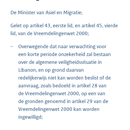
t
e
De Minister van Asiel en Migratie;
:
1
Gelet op artikel 43, eerste lid, en artikel 45, vierde
1
lid, van de Vreemdelingenwet 2000;
3
K
b
–
Overwegende dat naar verwachting voor
een korte periode onzekerheid zal bestaan
over de algemene veiligheidssituatie in
Libanon, en op grond daarvan
redelijkerwijs niet kan worden beslist of de
aanvraag, zoals bedoeld in artikel 28 van
de Vreemdelingenwet 2000, op een van
de gronden genoemd in artikel 29 van de
Vreemdelingenwet 2000 kan worden
ingewilligd;