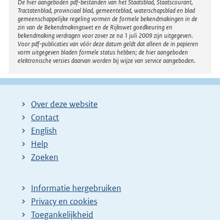
Disclaimer
De hier aangeboden pdf-bestanden van het Staatsblad, Staatscourant,
Tractatenblad, provinciaal blad, gemeenteblad, waterschapsblad en blad
gemeenschappelijke regeling vormen de formele bekendmakingen in de
zin van de Bekendmakingswet en de Rijkswet goedkeuring en
bekendmaking verdragen voor zover ze na 1 juli 2009 zijn uitgegeven.
Voor pdf-publicaties van vóór deze datum geldt dat alleen de in papieren
vorm uitgegeven bladen formele status hebben; de hier aangeboden
elektronische versies daarvan worden bij wijze van service aangeboden.
Over deze website
Contact
English
Help
Zoeken
Informatie hergebruiken
Privacy en cookies
Toegankelijkheid