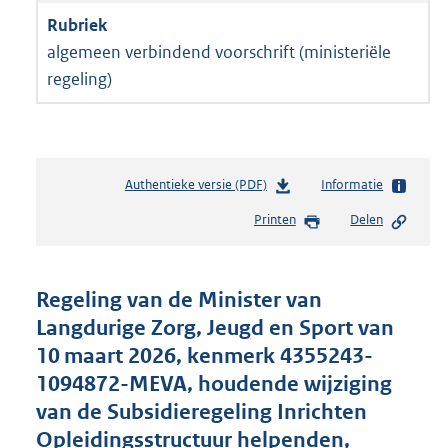
algemeen verbindend voorschrift (ministeriële
regeling)
Authentieke versie (PDF)
b
Informatie
e
Printen
Delen
s
t
a
n
Regeling van de Minister van
d
Langdurige Zorg, Jeugd en Sport van
s
10 maart 2026, kenmerk 4355243-
g
r
1094872-MEVA, houdende wijziging
o
van de Subsidieregeling Inrichten
o
Opleidingsstructuur helpenden,
t