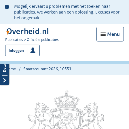
Ter
Mogelijk ervaart u problemen met het zoeken naar
informatie:
publicaties. We werken aan een oplossing. Excuses voor
het ongemak.
Menu
U
Publicaties
Officiële publicaties
bent
Inloggen
nu
hier:
Home
Staatscourant 2026, 10351