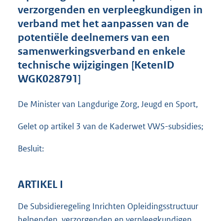
t
verzorgenden en verpleegkundigen in
e
verband met het aanpassen van de
:
potentiële deelnemers van een
3
9
samenwerkingsverband en enkele
1
technische wijzigingen [KetenID
K
WGK028791]
b
De Minister van Langdurige Zorg, Jeugd en Sport,
Gelet op artikel 3 van de Kaderwet VWS-subsidies;
Besluit:
ARTIKEL I
De Subsidieregeling Inrichten Opleidingsstructuur
helpenden, verzorgenden en verpleegkundigen