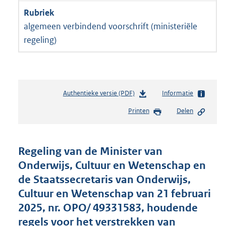
algemeen verbindend voorschrift (ministeriële
regeling)
Authentieke versie (PDF)
b
Informatie
e
Printen
Delen
s
t
a
n
Regeling van de Minister van
d
Onderwijs, Cultuur en Wetenschap en
s
de Staatssecretaris van Onderwijs,
g
r
Cultuur en Wetenschap van 21 februari
o
2025, nr. OPO/ 49331583, houdende
o
regels voor het verstrekken van
t