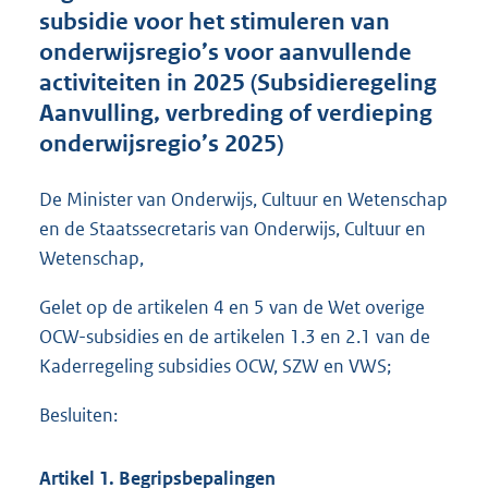
t
subsidie voor het stimuleren van
e
onderwijsregio’s voor aanvullende
:
activiteiten in 2025 (Subsidieregeling
6
9
Aanvulling, verbreding of verdieping
9
onderwijsregio’s 2025)
K
b
De Minister van Onderwijs, Cultuur en Wetenschap
en de Staatssecretaris van Onderwijs, Cultuur en
Wetenschap,
Gelet op de artikelen 4 en 5 van de Wet overige
OCW-subsidies en de artikelen 1.3 en 2.1 van de
Kaderregeling subsidies OCW, SZW en VWS;
Besluiten:
Artikel 1. Begripsbepalingen