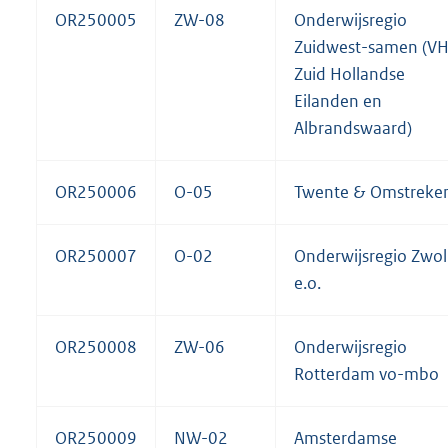
OR250005
ZW-08
Onderwijsregio
Zuidwest-samen (V
Zuid Hollandse
Eilanden en
Albrandswaard)
OR250006
O-05
Twente & Omstreke
OR250007
O-02
Onderwijsregio Zwol
e.o.
OR250008
ZW-06
Onderwijsregio
Rotterdam vo-mbo
OR250009
NW-02
Amsterdamse