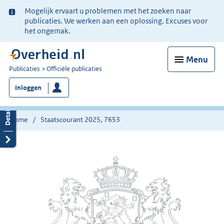
Ter
Mogelijk ervaart u problemen met het zoeken naar
informatie:
publicaties. We werken aan een oplossing. Excuses voor
het ongemak.
Menu
U
Publicaties
Officiële publicaties
bent
Inloggen
nu
hier:
Home
Staatscourant 2025, 7653