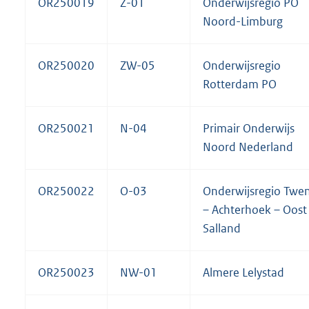
OR250019
Z-01
Onderwijsregio PO
Noord-Limburg
OR250020
ZW-05
Onderwijsregio
Rotterdam PO
OR250021
N-04
Primair Onderwijs
Noord Nederland
OR250022
O-03
Onderwijsregio Twe
– Achterhoek – Oost
Salland
OR250023
NW-01
Almere Lelystad