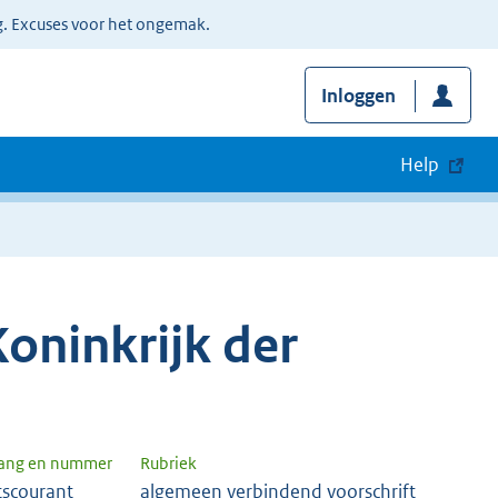
g. Excuses voor het ongemak.
Inloggen
Help
oninkrijk der
gang en nummer
Rubriek
tscourant
algemeen verbindend voorschrift