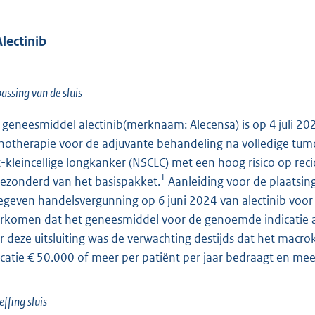
Alectinib
assing van de sluis
 geneesmiddel alectinib(merknaam: Alecensa) is op 4 juli 2024
otherapie voor de adjuvante behandeling na volledige tumo
t-kleincellige longkanker (NSCLC) met een hoog risico op recid
1
gezonderd van het basispakket.
Aanleiding voor de plaatsin
egeven handelsvergunning op 6 juni 2024 van alectinib voor d
rkomen dat het geneesmiddel voor de genoemde indicatie a
r deze uitsluiting was de verwachting destijds dat het mac
icatie € 50.000 of meer per patiënt per jaar bedraagt en mee
ffing sluis