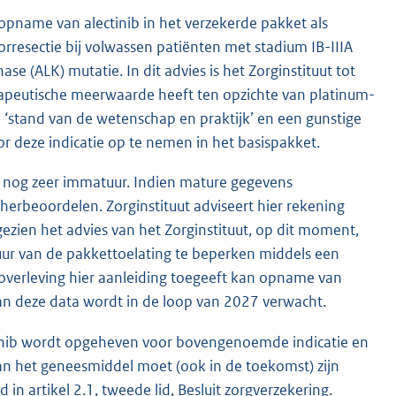
opname van alectinib in het verzekerde pakket als
resectie bij volwassen patiënten met stadium IB-IIIA
e (ALK) mutatie. In dit advies is het Zorginstituut tot
erapeutische meerwaarde heeft ten opzichte van platinum-
 ‘stand van de wetenschap en praktijk’ en een gunstige
oor deze indicatie op te nemen in het basispakket.
t nog zeer immatuur. Indien mature gegevens
 herbeoordelen. Zorginstituut adviseert hier rekening
ezien het advies van het Zorginstituut, op dit moment,
duur van de pakkettoelating te beperken middels een
de overleving hier aanleiding toegeeft kan opname van
van deze data wordt in de loop van 2027 verwacht.
ectinib wordt opgeheven voor bovengenoemde indicatie en
an het geneesmiddel moet (ook in de toekomst) zijn
n artikel 2.1, tweede lid, Besluit zorgverzekering.