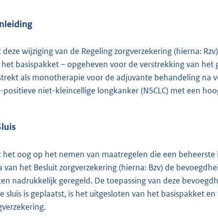
Inleiding
 deze wijziging van de Regeling zorgverzekering (hierna: Rzv)
 het basispakket – opgeheven voor de verstrekking van het 
strekt als monotherapie voor de adjuvante behandeling na v
-positieve niet-kleincellige longkanker (NSCLC) met een hoog 
Sluis
 het oog op het nemen van maatregelen die een beheerste in
a van het Besluit zorgverzekering (hierna: Bzv) de bevoegdhei
iten nadrukkelijk geregeld. De toepassing van deze bevoegd
de sluis is geplaatst, is het uitgesloten van het basispakket 
gverzekering.