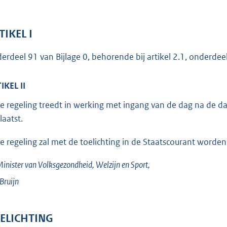
o
t
t
TIKEL I
e
erdeel 91 van Bijlage 0, behorende bij artikel 2.1, onderdeel
:
2
IKEL II
5
3
e regeling treedt in werking met ingang van de dag na de da
laatst.
b
e regeling zal met de toelichting in de Staatscourant worden
inister van Volksgezondheid, Welzijn en Sport,
Bruijn
ELICHTING