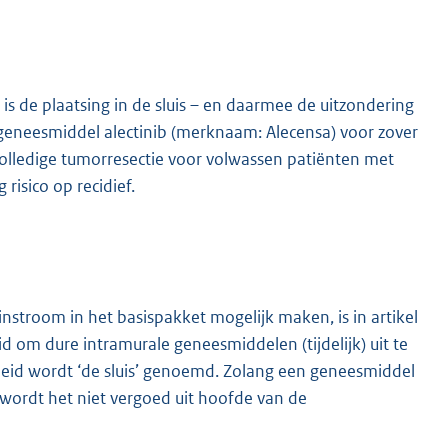
 is de plaatsing in de sluis – en daarmee de uitzondering
geneesmiddel alectinib (merknaam: Alecensa) voor zover
olledige tumorresectie voor volwassen patiënten met
risico op recidief.
stroom in het basispakket mogelijk maken, is in artikel
d om dure intramurale geneesmiddelen (tijdelijk) uit te
heid wordt ‘de sluis’ genoemd. Zolang een geneesmiddel
en wordt het niet vergoed uit hoofde van de