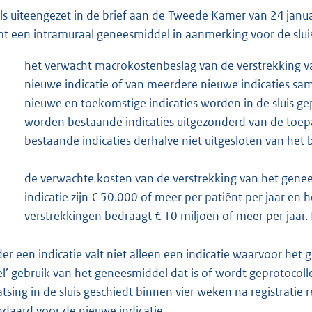
ls uiteengezet in de brief aan de Tweede Kamer van 24 jan
t een intramuraal geneesmiddel in aanmerking voor de sluis
het verwacht macrokostenbeslag van de verstrekking 
nieuwe indicatie of van meerdere nieuwe indicaties sam
nieuwe en toekomstige indicaties worden in de sluis ge
worden bestaande indicaties uitgezonderd van de toepa
bestaande indicaties derhalve niet uitgesloten van het 
de verwachte kosten van de verstrekking van het gene
indicatie zijn € 50.000 of meer per patiënt per jaar e
verstrekkingen bedraagt € 10 miljoen of meer per jaar. 
er een indicatie valt niet alleen een indicatie waarvoor het 
el’ gebruik van het geneesmiddel dat is of wordt geprotocol
atsing in de sluis geschiedt binnen vier weken na registratie r
ndaard voor de nieuwe indicatie.