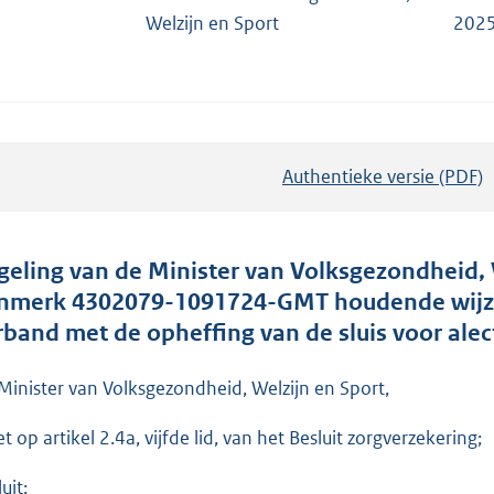
Welzijn en Sport
2025
Authentieke versie (PDF)
b
e
s
t
geling van de Minister van Volksgezondheid, 
a
nmerk 4302079-1091724-GMT houdende wijzigi
n
rband met de opheffing van de sluis voor alec
d
s
Minister van Volksgezondheid, Welzijn en Sport,
g
t op artikel 2.4a, vijfde lid, van het Besluit zorgverzekering;
r
o
uit: