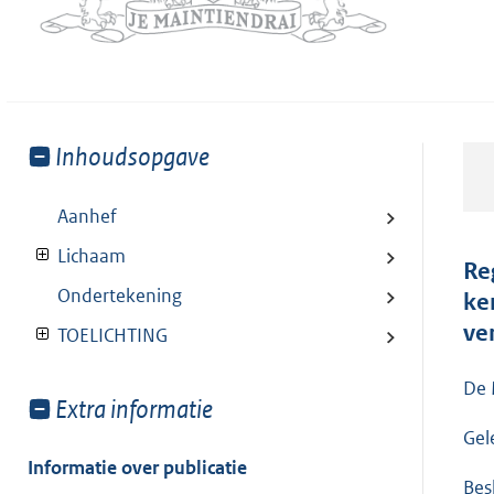
Toon
Inhoudsopgave
meer
van:
Aanhef
Lichaam
Re
Ondertekening
ke
ve
TOELICHTING
De 
Toon
Extra informatie
meer
Gele
van:
Informatie over publicatie
Besl