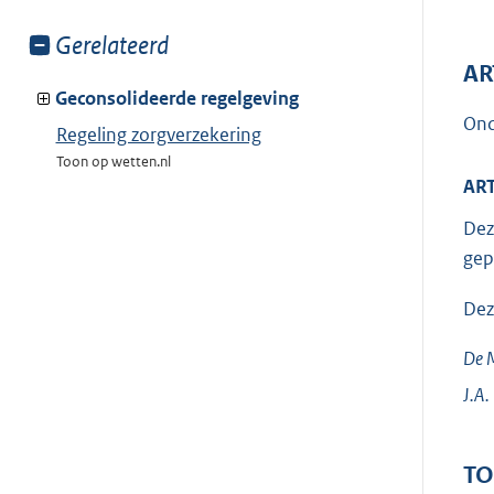
Toon
Gerelateerd
meer
AR
van:
Geconsolideerde regelgeving
Ond
Regeling zorgverzekering
Toon op wetten.nl
ART
Dez
gep
Dez
De M
J.A.
TO