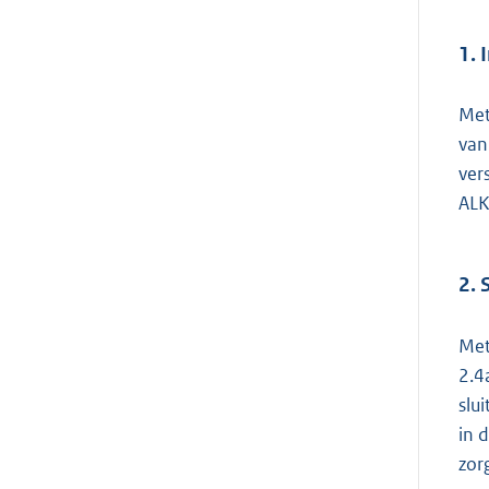
1. 
Met
van
ver
ALK
2. 
Met
2.4
slu
in 
zor