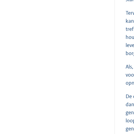
Ter
kan
tre
hou
lev
bor
Als
voo
opn
De 
dan
gen
loo
gen