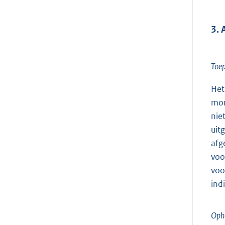
3. 
Toep
Het
mon
nie
uit
afg
voo
voo
ind
Ophe