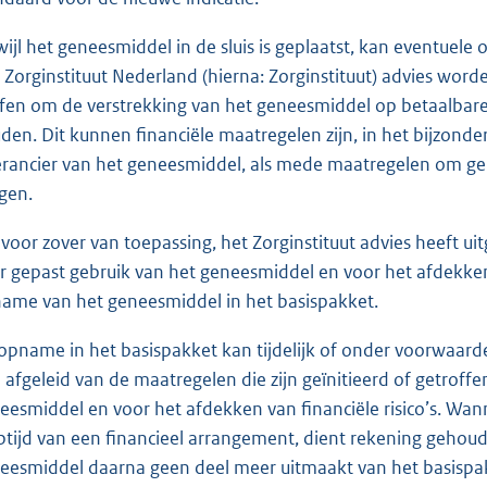
wijl het geneesmiddel in de sluis is geplaatst, kan eventue
 Zorginstituut Nederland (hierna: Zorginstituut) advies wor
ffen om de verstrekking van het geneesmiddel op betaalbare 
den. Dit kunnen financiële maatregelen zijn, in het bijzonde
erancier van het geneesmiddel, als mede maatregelen om ge
gen.
, voor zover van toepassing, het Zorginstituut advies heeft u
r gepast gebruik van het geneesmiddel en voor het afdekken 
ame van het geneesmiddel in het basispakket.
opname in het basispakket kan tijdelijk of onder voorwaarde
 afgeleid van de maatregelen die zijn geïnitieerd of getroffe
eesmiddel en voor het afdekken van financiële risico’s. Wan
ptijd van een financieel arrangement, dient rekening gehou
eesmiddel daarna geen deel meer uitmaakt van het basispa