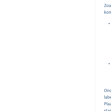
Zoa
kom
•
•
Ond
lab
Pla
sta