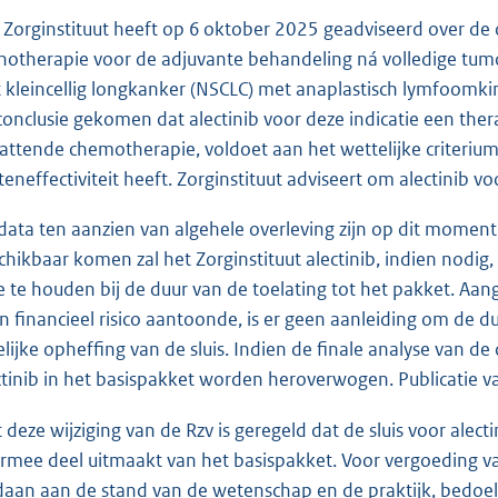
 Zorginstituut heeft op 6 oktober 2025 geadviseerd over de 
otherapie voor de adjuvante behandeling ná volledige tumor
t kleincellig longkanker (NSCLC) met anaplastisch lymfoomkinas
conclusie gekomen dat alectinib voor deze indicatie een th
attende chemotherapie, voldoet aan het wettelijke criterium
teneffectiviteit heeft. Zorginstituut adviseert om alectinib v
data ten aanzien van algehele overleving zijn op dit momen
chikbaar komen zal het Zorginstituut alectinib, indien nodig,
 te houden bij de duur van de toelating tot het pakket. Aang
n financieel risico aantoonde, is er geen aanleiding om de 
delijke opheffing van de sluis. Indien de finale analyse van 
ctinib in het basispakket worden heroverwogen. Publicatie 
 deze wijziging van de Rzv is geregeld dat de sluis voor al
rmee deel uitmaakt van het basispakket. Voor vergoeding v
daan aan de stand van de wetenschap en de praktijk, bedoeld i