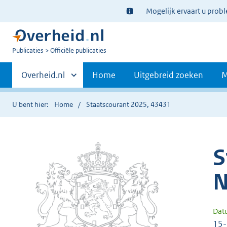
Ter
Mogelijk ervaart u prob
informatie:
U
Publicaties
Officiële publicaties
bent
Primaire
nu
Andere
Overheid.nl
Home
Uitgebreid zoeken
M
hier:
sites
navigatie
binnen
U bent hier:
Home
Staatscourant 2025, 43431
S
N
Dat
15-