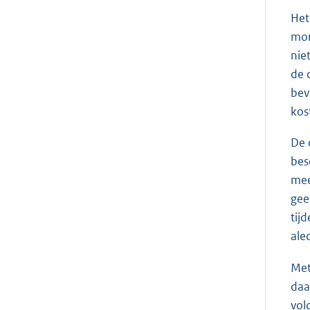
Het
mon
nie
de 
bev
kos
De 
bes
mee
gee
tij
ale
Met
daa
vol