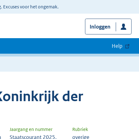
g. Excuses voor het ongemak.
Inloggen
Help
oninkrijk der
Jaargang en nummer
Rubriek
n
Staatscourant 2025,
overige