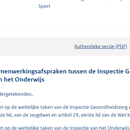
Sport
Authentieke versie (PDF)
b
e
s
t
menwerkingsafspraken tussen de Inspectie G
a
n het Onderwijs
n
d
ergetekenden,
s
et op de wettelijke taken van de Inspectie Gezondheidszorg en 
g
ste lid, van de Jeugdwet en artikel 24, eerste lid van de Wet 
r
o
et op de wettelijke taken van de Inspectie van het Onderwijs al