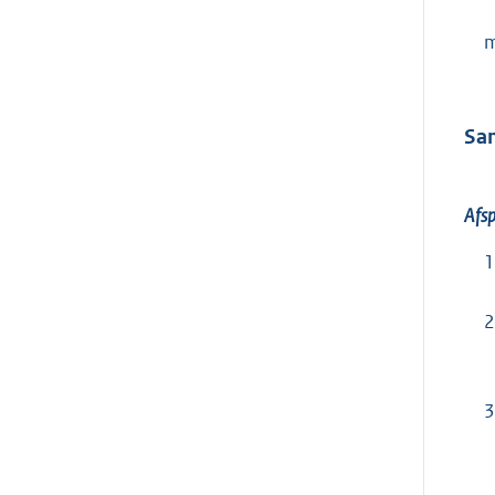
m
Sa
Afsp
1
2
3