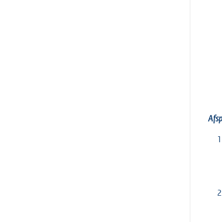
Afsp
1
2