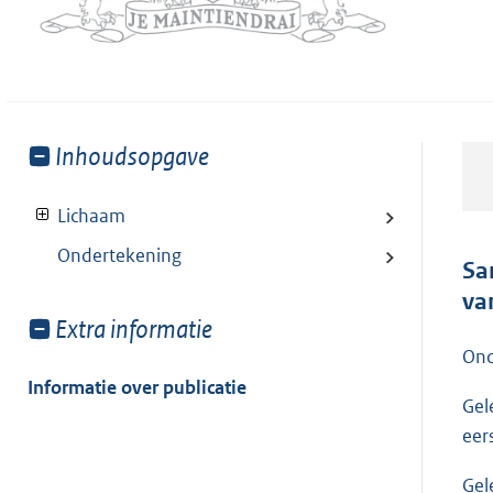
Toon
Inhoudsopgave
meer
van:
Lichaam
Ondertekening
Sa
va
Toon
Extra informatie
meer
Ond
van:
Informatie over publicatie
Gel
eer
Gel