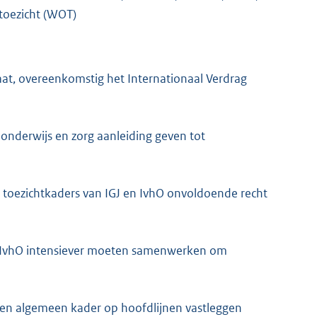
stoezicht (WOT)
at, overeenkomstig het Internationaal Verdrag
onderwijs en zorg aanleiding geven tot
K
 de toezichtkaders van IGJ en IvhO onvoldoende recht
 de IvhO intensiever moeten samenwerken om
en algemeen kader op hoofdlijnen vastleggen