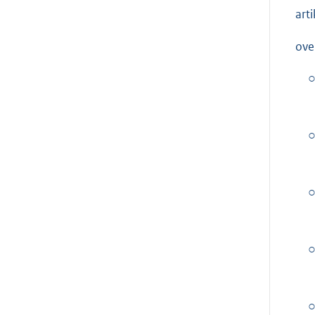
art
ove