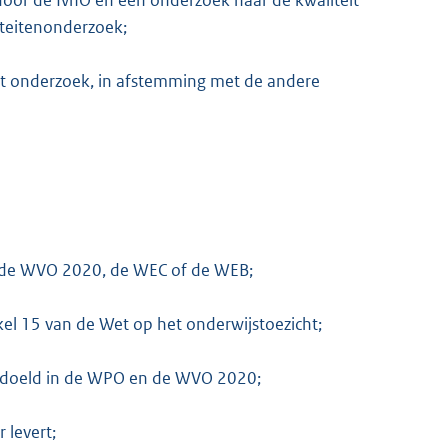
door de IvhO en een onderzoek naar de kwaliteit
miteitenonderzoek;
het onderzoek, in afstemming met de andere
O, de WVO 2020, de WEC of de WEB;
kel 15 van de Wet op het onderwijstoezicht;
edoeld in de WPO en de WVO 2020;
 levert;