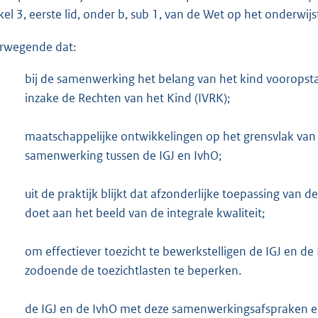
o
ikel 3, eerste lid, onder b, sub 1, van de Wet op het onderwij
t
t
rwegende dat:
e
○
bij de samenwerking het belang van het kind vooropsta
:
inzake de Rechten van het Kind (IVRK);
3
2
○
maatschappelijke ontwikkelingen op het grensvlak van 
5
samenwerking tussen de IGJ en IvhO;
b
○
uit de praktijk blijkt dat afzonderlijke toepassing van
doet aan het beeld van de integrale kwaliteit;
○
om effectiever toezicht te bewerkstelligen de IGJ en
zodoende de toezichtlasten te beperken.
○
de IGJ en de IvhO met deze samenwerkingsafspraken e