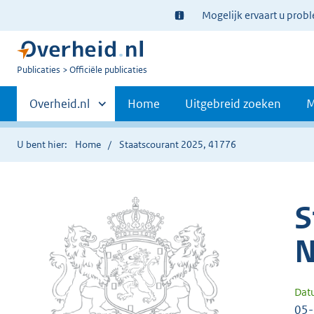
Ter
Mogelijk ervaart u prob
informatie:
U
Publicaties
Officiële publicaties
bent
Primaire
nu
Andere
Overheid.nl
Home
Uitgebreid zoeken
M
hier:
sites
navigatie
binnen
U bent hier:
Home
Staatscourant 2025, 41776
S
N
Dat
05-