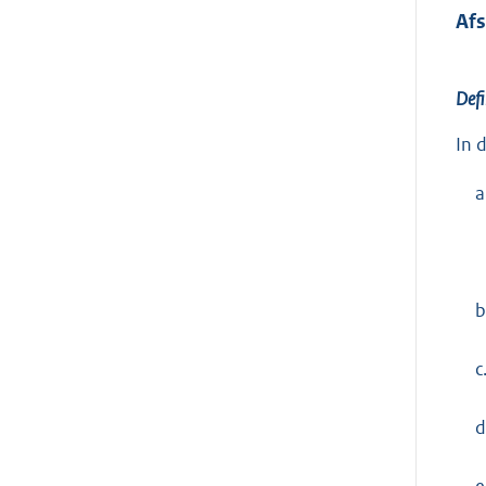
Af
Defi
In 
a
b
c
d