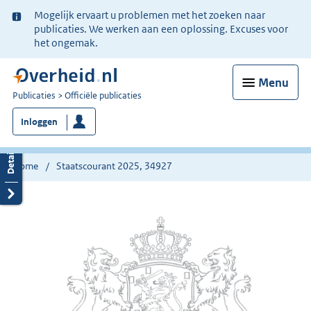
Ter
Mogelijk ervaart u problemen met het zoeken naar
informatie:
publicaties. We werken aan een oplossing. Excuses voor
het ongemak.
Menu
U
Publicaties
Officiële publicaties
bent
Inloggen
nu
hier:
Home
Staatscourant 2025, 34927