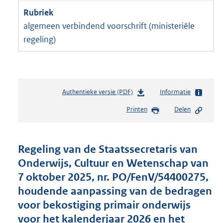
algemeen verbindend voorschrift (ministeriële
regeling)
Authentieke versie (PDF)
b
Informatie
e
Printen
Delen
s
t
a
n
Regeling van de Staatssecretaris van
d
Onderwijs, Cultuur en Wetenschap van
s
7 oktober 2025, nr. PO/FenV/54400275,
g
r
houdende aanpassing van de bedragen
o
voor bekostiging primair onderwijs
o
voor het kalenderjaar 2026 en het
t