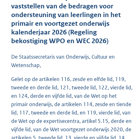
t
vaststellen van de bedragen voor
e
ondersteuning van leerlingen in het
:
primair en voortgezet onderwijs
2
M
kalenderjaar 2026 (Regeling
b
bekostiging WPO en WEC 2026)
De Staatssecretaris van Onderwijs, Cultuur en
Wetenschap,
Gelet op de artikelen 116, zesde en elfde lid, 119,
tweede en derde lid, 121, tweede lid, 122, vierde lid,
en 124, derde en vijfde lid, van de Wet op het
primair onderwijs, de artikelen 114, zesde en tiende
lid, 117, tweede en derde lid, en 119, vierde lid, van
de Wet op de expertisecentra, artikel 5.15, derde en
vijfde lid, van de Wet voortgezet onderwijs 2020, de
artikelen 5, tweede lid, 13, vierde en vijfde lid, 14,