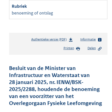
benoeming of ontslag
Authentieke versie (PDF)
b
Informatie
e
Printen
Delen
s
t
a
n
Besluit van de Minister van
d
Infrastructuur en Waterstaat van
s
28 januari 2025, nr. IENW/BSK-
g
r
2025/2288, houdende de benoeming
o
van een voorzitter van het
o
Overlegorgaan Fysieke Leefomgeving
t
t