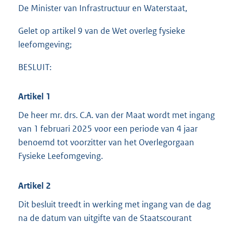
e
De Minister van Infrastructuur en Waterstaat,
:
1
Gelet op artikel 9 van de Wet overleg fysieke
7
leefomgeving;
9
K
b
BESLUIT:
Artikel 1
De heer mr. drs. C.A. van der Maat wordt met ingang
van 1 februari 2025 voor een periode van 4 jaar
benoemd tot voorzitter van het Overlegorgaan
Fysieke Leefomgeving.
Artikel 2
Dit besluit treedt in werking met ingang van de dag
na de datum van uitgifte van de Staatscourant