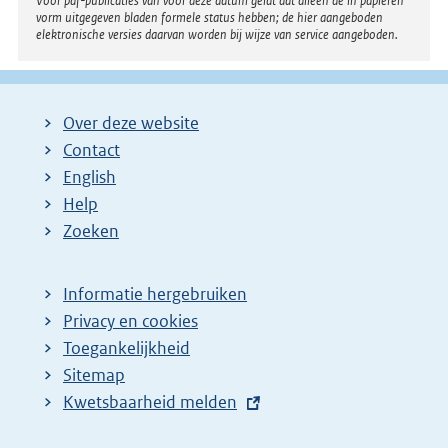
Voor pdf-publicaties van vóór deze datum geldt dat alleen de in papieren
vorm uitgegeven bladen formele status hebben; de hier aangeboden
elektronische versies daarvan worden bij wijze van service aangeboden.
Over deze website
Contact
English
Help
Zoeken
Informatie hergebruiken
Privacy en cookies
Toegankelijkheid
Sitemap
E
Kwetsbaarheid melden
x