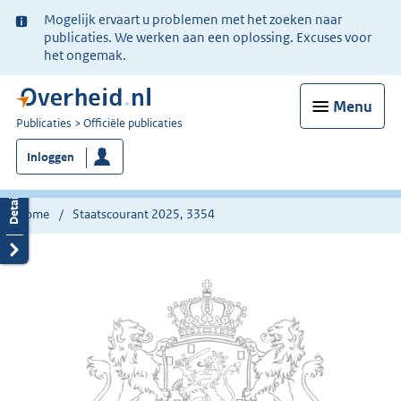
Ter
Mogelijk ervaart u problemen met het zoeken naar
informatie:
publicaties. We werken aan een oplossing. Excuses voor
het ongemak.
Menu
U
Publicaties
Officiële publicaties
bent
Inloggen
nu
hier:
Home
Staatscourant 2025, 3354