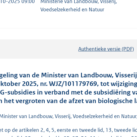
10-2025 09:00
Ministerie van Landbouw, Visserij,
Voedselzekerheid en Natuur
Authentieke versie (PDF)
b
e
s
t
geling van de Minister van Landbouw, Visseri
a
oktober 2025, nr. WJZ/101179769, tot wijzigin
n
G-subsidies in verband met de subsidiëring
d
n het vergroten van de afzet van biologisch
s
g
Minister van Landbouw, Visserij, Voedselzekerheid en Natuur
r
et op de artikelen 2, 4, 5, eerste en tweede lid, 13, tweede lid
o