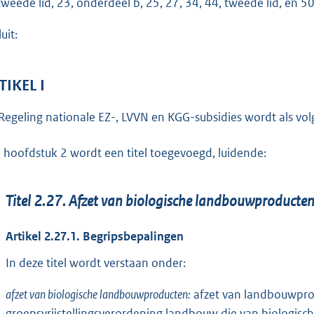
tweede lid, 23, onderdeel b, 25, 27, 34, 44, tweede lid, en 5
o
t
uit:
t
e
:
TIKEL I
1
Regeling nationale EZ-, LVVN en KGG-subsidies wordt als volg
,
1
 hoofdstuk 2 wordt een titel toegevoegd, luidende:
b
Titel 2.27. Afzet van biologische landbouwproducte
Artikel 2.27.1. Begripsbepalingen
In deze titel wordt verstaan onder:
afzet van biologische landbouwproducten:
afzet van landbouwprod
groepsvrijstellingsverordening landbouw die van biologische