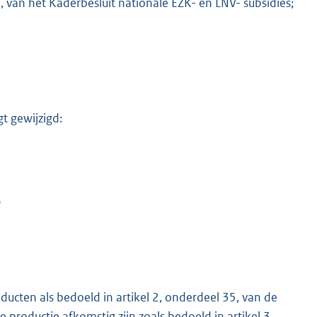
0, van het Kaderbesluit nationale EZK- en LNV- subsidies;
t gewijzigd:
M
n
ucten als bedoeld in artikel 2, onderdeel 35, van de
 productie afkomstig zijn zoals bedoeld in artikel 3,