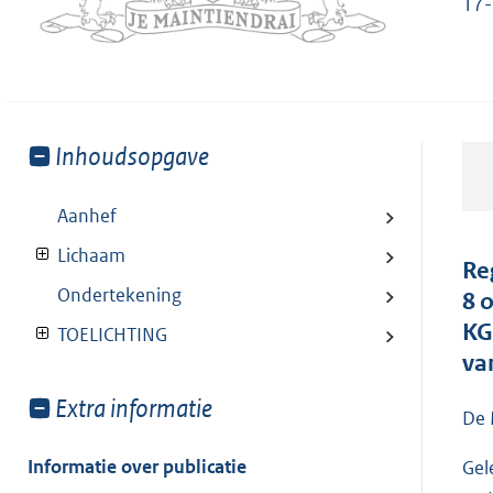
17-
Toon
Inhoudsopgave
meer
van:
Aanhef
Lichaam
Re
Ondertekening
8 
KG
TOELICHTING
va
Toon
Extra informatie
De 
meer
van:
Informatie over publicatie
Gel