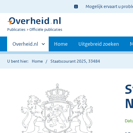
Ter
Mogelijk ervaart u prob
informatie:
U
Publicaties
Officiële publicaties
bent
Primaire
nu
Andere
Overheid.nl
Home
Uitgebreid zoeken
M
hier:
sites
navigatie
binnen
U bent hier:
Home
Staatscourant 2025, 33484
S
N
Dat