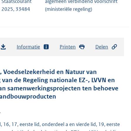
Staatscourant
algemeen verbindend voorschrift
2025, 33484
(ministeriële regeling)
Informatie
Printen
Delen
j, Voedselzekerheid en Natuur van
g van de Regeling nationale EZ-, LVVN en
 van samenwerkingsprojecten ten behoeve
e landbouwproducten
,
, 16, 17, eerste lid, onderdeel a en vierde lid, 19, eerste