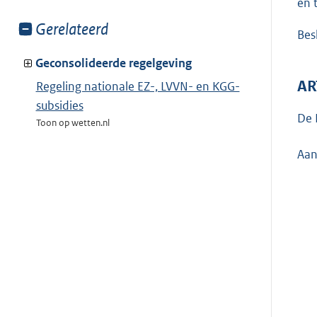
en 
Toon
Gerelateerd
Besl
meer
van:
Geconsolideerde regelgeving
AR
Regeling nationale EZ-, LVVN- en KGG-
subsidies
De 
Toon op wetten.nl
Aan