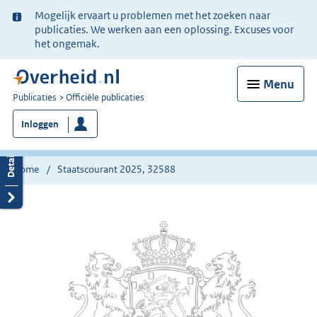
Ter
Mogelijk ervaart u problemen met het zoeken naar
informatie:
publicaties. We werken aan een oplossing. Excuses voor
het ongemak.
Menu
U
Publicaties
Officiële publicaties
bent
Inloggen
nu
hier:
Home
Staatscourant 2025, 32588