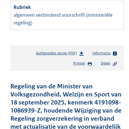
algemeen verbindend voorschrift (ministeriële
regeling)
Authentieke versie (PDF)
b
Informatie
e
Printen
Delen
s
t
a
n
Regeling van de Minister van
d
Volksgezondheid, Welzijn en Sport van
s
18 september 2025, kenmerk 4191098-
g
r
1086939-Z, houdende Wijziging van de
o
Regeling zorgverzekering in verband
o
met actualisatie van de voorwaardelijk
t