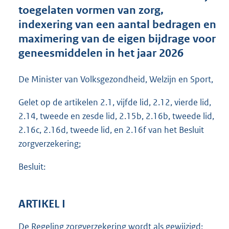
t
toegelaten vormen van zorg,
e
indexering van een aantal bedragen en
:
maximering van de eigen bijdrage voor
4
6
geneesmiddelen in het jaar 2026
1
K
De Minister van Volksgezondheid, Welzijn en Sport,
b
Gelet op de artikelen 2.1, vijfde lid, 2.12, vierde lid,
2.14, tweede en zesde lid, 2.15b, 2.16b, tweede lid,
2.16c, 2.16d, tweede lid, en 2.16f van het Besluit
zorgverzekering;
Besluit:
ARTIKEL I
De Regeling zorgverzekering wordt als gewijzigd: