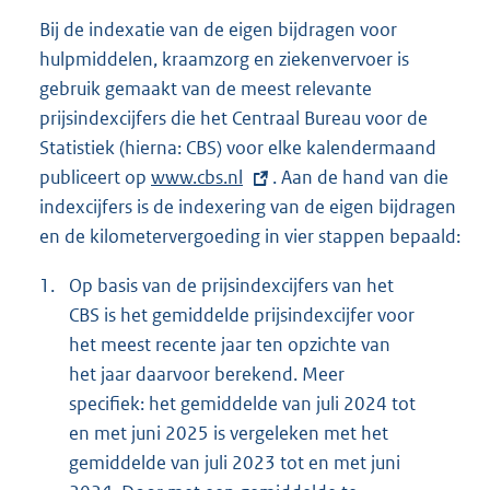
Bij de indexatie van de eigen bijdragen voor
hulpmiddelen, kraamzorg en ziekenvervoer is
gebruik gemaakt van de meest relevante
prijsindexcijfers die het Centraal Bureau voor de
Statistiek (hierna: CBS) voor elke kalendermaand
publiceert op
E
www.cbs.nl
. Aan de hand van die
indexcijfers is de indexering van de eigen bijdragen
x
en de kilometervergoeding in vier stappen bepaald:
t
e
1.
Op basis van de prijsindexcijfers van het
r
CBS is het gemiddelde prijsindexcijfer voor
n
het meest recente jaar ten opzichte van
e
het jaar daarvoor berekend. Meer
l
specifiek: het gemiddelde van juli 2024 tot
i
en met juni 2025 is vergeleken met het
n
gemiddelde van juli 2023 tot en met juni
k