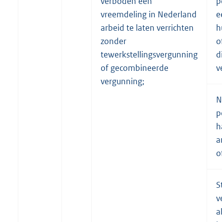
verboden een
p
vreemdeling in Nederland
e
arbeid te laten verrichten
h
zonder
o
tewerkstellingsvergunning
d
of gecombineerde
v
vergunning;
N
p
h
a
o
S
v
a