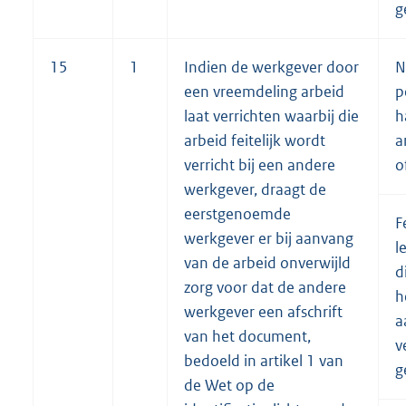
g
15
1
Indien de werkgever door
N
een vreemdeling arbeid
p
laat verrichten waarbij die
h
arbeid feitelijk wordt
a
verricht bij een andere
o
werkgever, draagt de
eerstgenoemde
F
werkgever er bij aanvang
l
van de arbeid onverwijld
d
zorg voor dat de andere
h
werkgever een afschrift
a
van het document,
v
bedoeld in artikel 1 van
g
de Wet op de