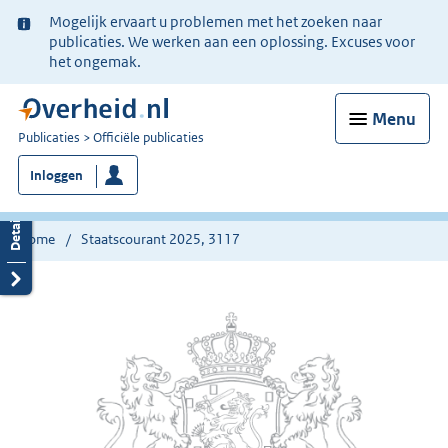
Ter
Mogelijk ervaart u problemen met het zoeken naar
informatie:
publicaties. We werken aan een oplossing. Excuses voor
het ongemak.
Menu
U
Publicaties
Officiële publicaties
bent
Inloggen
nu
hier:
Home
Staatscourant 2025, 3117