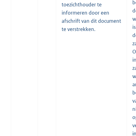
b
toezichthouder te
d
informeren door een
w
afschrift van dit document
i
te verstrekken.
d
z
O
i
z
w
a
b
v
n
o
v
i