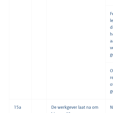
F
l
d
h
a
v
g
O
r
o
g
15a
De werkgever laat na om
N