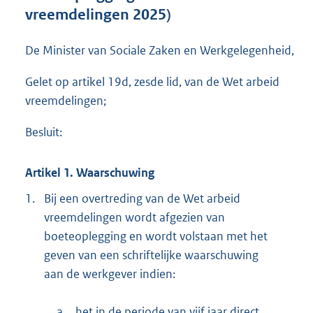
e
vreemdelingen 2025)
:
1
,
De Minister van Sociale Zaken en Werkgelegenheid,
1
M
Gelet op artikel 19d, zesde lid, van de Wet arbeid
b
vreemdelingen;
Besluit:
Artikel 1. Waarschuwing
1.
Bij een overtreding van de Wet arbeid
vreemdelingen wordt afgezien van
boeteoplegging en wordt volstaan met het
geven van een schriftelijke waarschuwing
aan de werkgever indien:
a.
het in de periode van vijf jaar direct