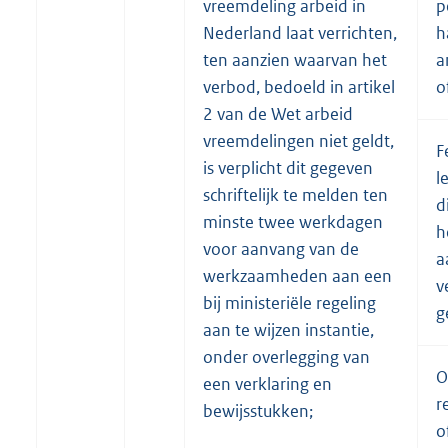
vreemdeling arbeid in
p
Nederland laat verrichten,
h
ten aanzien waarvan het
a
verbod, bedoeld in artikel
o
2 van de Wet arbeid
vreemdelingen niet geldt,
F
is verplicht dit gegeven
l
schriftelijk te melden ten
d
minste twee werkdagen
h
voor aanvang van de
a
werkzaamheden aan een
v
bij ministeriële regeling
g
aan te wijzen instantie,
onder overlegging van
O
een verklaring en
r
bewijsstukken;
o