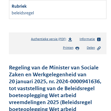
beleidsregel
Authentieke versie (PDF)
b
Informatie
e
Printen
Delen
s
t
a
n
Regeling van de Minister van Sociale
d
Zaken en Werkgelegenheid van
s
20 januari 2025, nr. 2024-0000941636,
g
r
tot vaststelling van de Beleidsregel
o
boeteoplegging Wet arbeid
o
vreemdelingen 2025 (Beleidsregel
t
t
boeteoplegging Wet arbeid