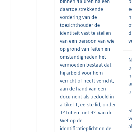
binnen 48 uren na een
p
daartoe strekkende
e
vordering van de
h
toezichthouder de
o
identiteit vast te stellen
d
van een persoon van wie
v
op grond van feiten en
omstandigheden het
N
vermoeden bestaat dat
p
hij arbeid voor hem
h
verricht of heeft verricht,
a
aan de hand van een
o
document als bedoeld in
artikel 1, eerste lid, onder
S
1° tot en met 3°, van de
v
Wet op de
a
identificatieplicht en de