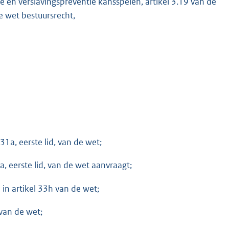
me en verslavingspreventie kansspelen, artikel 3.19 van de
e wet bestuursrecht,
M
1a, eerste lid, van de wet;
, eerste lid, van de wet aanvraagt;
 in artikel 33h van de wet;
 van de wet;