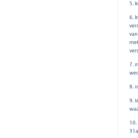
5.
k
6.
k
ver
van
met
ver
7.
m
wed
8.
r
9.
t
waa
10.
31a