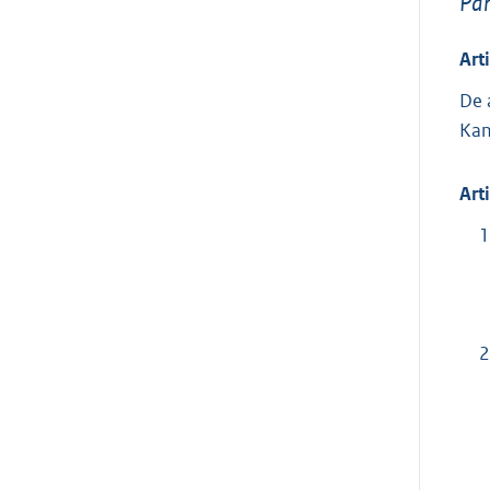
Par
Art
De 
Kan
Art
1
2