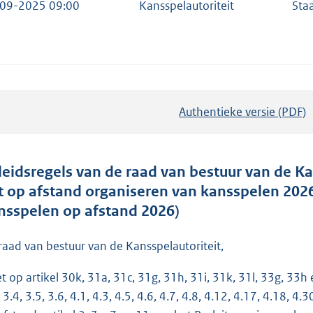
09-2025 09:00
Kansspelautoriteit
Sta
Authentieke versie (PDF)
b
e
s
t
leidsregels van de raad van bestuur van de K
a
t op afstand organiseren van kansspelen 2026
n
nsspelen op afstand 2026)
d
s
raad van bestuur van de Kansspelautoriteit,
g
et op artikel 30k, 31a, 31c, 31g, 31h, 31i, 31k, 31l, 33g, 33h
r
 3.4, 3.5, 3.6, 4.1, 4.3, 4.5, 4.6, 4.7, 4.8, 4.12, 4.17, 4.18, 
o