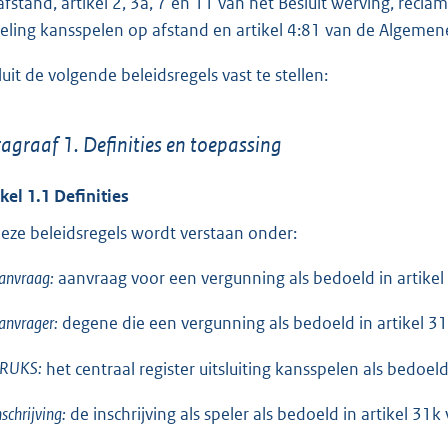
afstand, artikel 2, 3a, 7 en 11 van het Besluit werving, recla
o
eling kansspelen op afstand en artikel 4:81 van de Algemen
t
t
luit de volgende beleidsregels vast te stellen:
e
:
agraaf 1. Definities en toepassing
2
,
ikel 1.1 Definities
1
deze beleidsregels wordt verstaan onder:
b
anvraag:
aanvraag voor een vergunning als bedoeld in artikel 3
anvrager:
degene die een vergunning als bedoeld in artikel 31a
RUKS:
het centraal register uitsluiting kansspelen als bedoeld
nschrijving:
de inschrijving als speler als bedoeld in artikel 31k