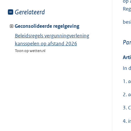
op 
Reg
Toon
Gerelateerd
meer
bes
van:
Geconsolideerde regelgeving
Beleidsregels vergunningverlening
Par
kansspelen op afstand 2026
Toon op wetten.nl
Art
In 
1.
a
2.
a
3.
C
4.
i