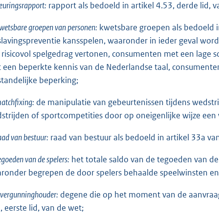
euringsrapport:
rapport als bedoeld in artikel 4.53, derde lid, 
wetsbare groepen van personen:
kwetsbare groepen als bedoeld in 
slavingspreventie kansspelen, waaronder in ieder geval wo
 risicovol spelgedrag vertonen, consumenten met een lage s
 een beperkte kennis van de Nederlandse taal, consumente
standelijke beperking;
atchfixing:
de manipulatie van gebeurtenissen tijdens wedstri
strijden of sportcompetities door op oneigenlijke wijze een 
aad van bestuur:
raad van bestuur als bedoeld in artikel 33a va
egoeden van de spelers:
het totale saldo van de tegoeden van de 
ronder begrepen de door spelers behaalde speelwinsten en
vergunninghouder:
degene die op het moment van de aanvraag 
, eerste lid, van de wet;