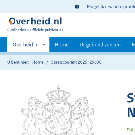
Ter
Mogelijk ervaart u prob
informatie:
U
Publicaties
Officiële publicaties
bent
Primaire
nu
Andere
Overheid.nl
Home
Uitgebreid zoeken
M
hier:
sites
navigatie
binnen
U bent hier:
Home
Staatscourant 2025, 29698
S
N
Dat