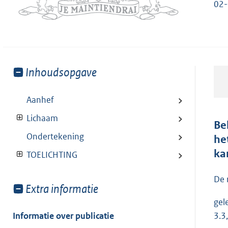
02-
Toon
Inhoudsopgave
meer
van:
Aanhef
Lichaam
Be
Ondertekening
he
ka
TOELICHTING
De 
Toon
Extra informatie
meer
gel
van:
Informatie over publicatie
3.3,