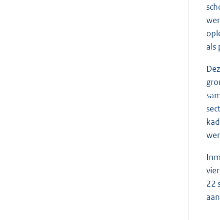
sch
wer
opl
als
Dez
gro
sam
sec
kad
wer
Inm
vie
22 
aan