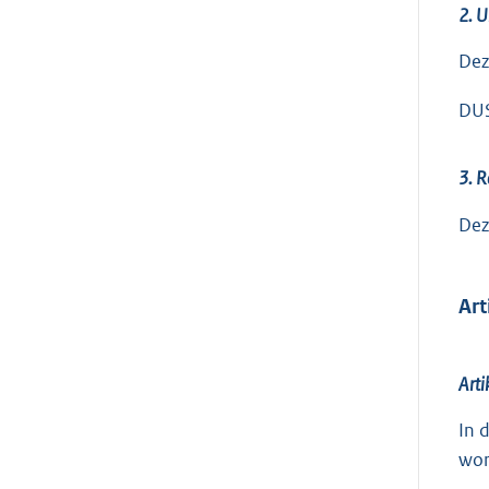
2. U
Dez
DUS
3. R
Dez
Art
Arti
In 
wor