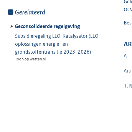
Gel
OCW
Toon
Gerelateerd
meer
Besl
van:
Geconsolideerde regelgeving
Subsidieregeling LLO-Katalysator (LLO-
AR
oplossingen energie- en
grondstoffentransitie 2023–2026)
A
Toon op wetten.nl
Arti
1.
N