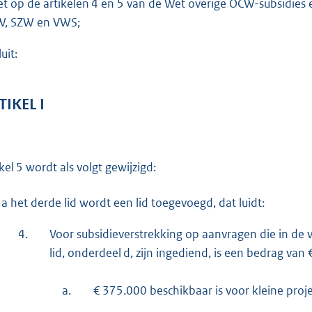
et op de artikelen 4 en 5 van de Wet overige OCW-subsidies e
o
, SZW en VWS;
t
t
uit:
e
:
2
TIKEL I
5
5
kel 5 wordt als volgt gewijzigd:
b
a het derde lid wordt een lid toegevoegd, dat luidt:
4.
Voor subsidieverstrekking op aanvragen die in de v
lid, onderdeel d, zijn ingediend, is een bedrag va
a.
€ 375.000 beschikbaar is voor kleine proj