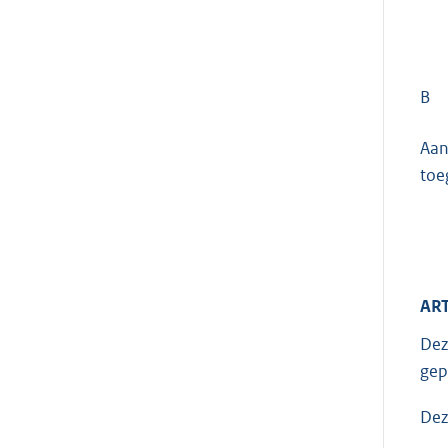
B
Aan
toe
ART
Dez
gep
Dez