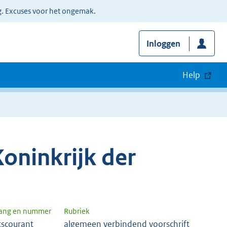
g. Excuses voor het ongemak.
Inloggen
Help
oninkrijk der
gang en nummer
Rubriek
tscourant
algemeen verbindend voorschrift