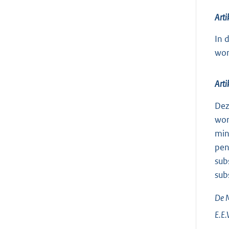
Arti
In 
wor
Arti
Dez
wor
min
pen
sub
sub
De M
E.E.