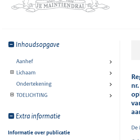
Toon
Inhoudsopgave
meer
van:
Aanhef
Lichaam
Re
Ondertekening
nr
op
TOELICHTING
va
aa
Toon
Extra informatie
meer
De 
van:
Informatie over publicatie