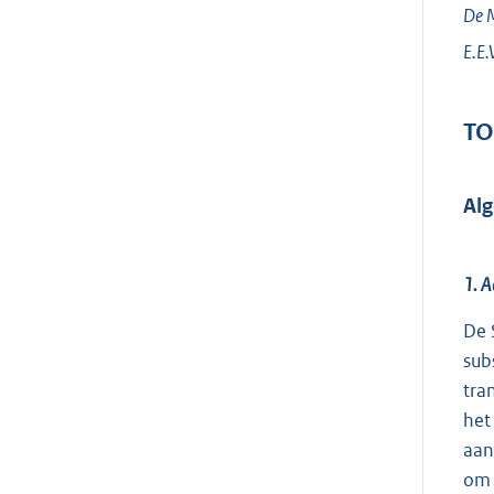
De M
E.E.
TO
Al
1. A
De 
sub
tra
het
aan
om 