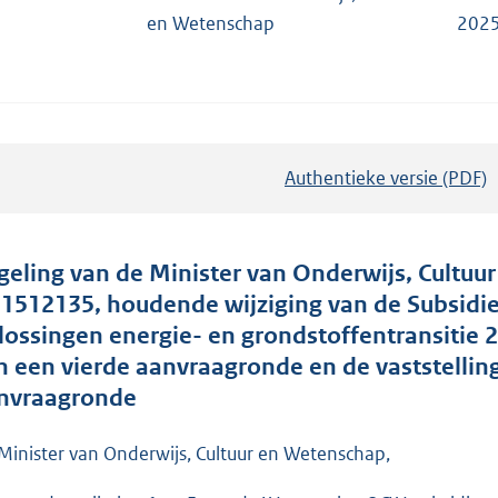
en Wetenschap
2025
Authentieke versie (PDF)
b
e
s
t
geling van de Minister van Onderwijs, Cultuu
a
. 1512135, houdende wijziging van de Subsidi
n
lossingen energie- en grondstoffentransitie 
d
n een vierde aanvraagronde en de vaststellin
s
nvraagronde
g
r
Minister van Onderwijs, Cultuur en Wetenschap,
o