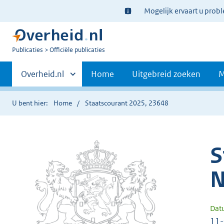
Ter
Mogelijk ervaart u prob
informatie:
U
Publicaties
Officiële publicaties
bent
Primaire
nu
Andere
Overheid.nl
Home
Uitgebreid zoeken
M
hier:
sites
navigatie
binnen
U bent hier:
Home
Staatscourant 2025, 23648
S
N
Dat
11-