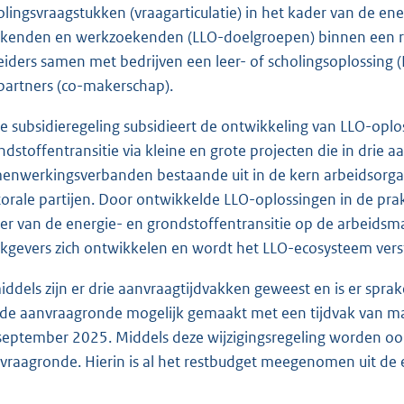
olingsvraagstukken (vraagarticulatie) in het kader van de ene
kenden en werkzoekenden (LLO-doelgroepen) binnen een reg
eiders samen met bedrijven een leer- of scholingsoplossin
 partners (co-makerschap).
e subsidieregeling subsidieert de ontwikkeling van LLO-opl
ndstoffentransitie via kleine en grote projecten die in dri
enwerkingsverbanden bestaande uit in de kern arbeidsorgan
torale partijen. Door ontwikkelde LLO-oplossingen in de pr
er van de energie- en grondstoffentransitie op de arbeid
kgevers zich ontwikkelen en wordt het LLO-ecosysteem verst
iddels zijn er drie aanvraagtijdvakken geweest en is er spr
rde aanvraagronde mogelijk gemaakt met een tijdvak van 
september 2025. Middels deze wijzigingsregeling worden ook 
vraagronde. Hierin is al het restbudget meegenomen uit de e