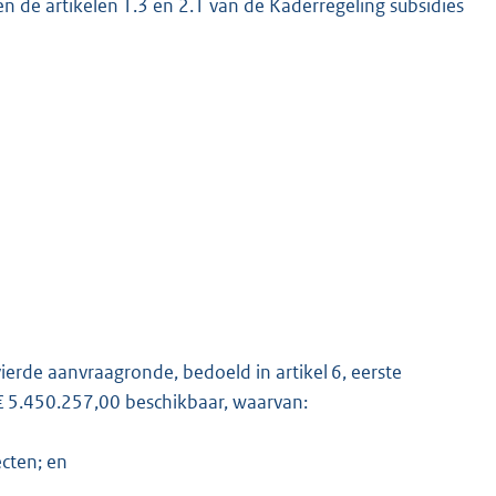
n de artikelen 1.3 en 2.1 van de Kaderregeling subsidies
K
ierde aanvraagronde, bedoeld in artikel 6, eerste
n € 5.450.257,00 beschikbaar, waarvan:
ecten; en