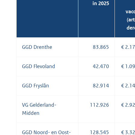
in 2025
vacc
(art
der
GGD Drenthe
83.865
€ 2.1
GGD Flevoland
42.470
€ 1.0
GGD Fryslân
82.914
€ 2.1
VG Gelderland-
112.926
€ 2.9
Midden
GGD Noord- en Oost-
128.545
€ 3.3