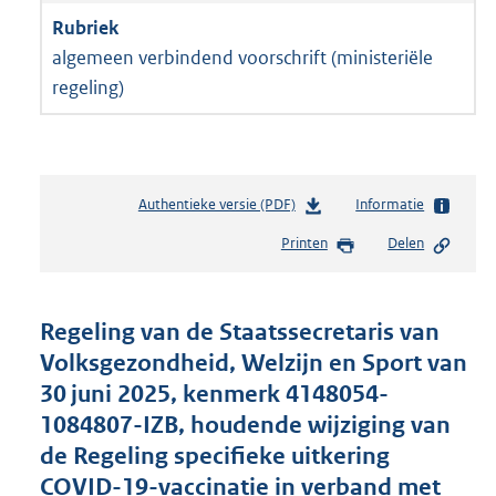
algemeen verbindend voorschrift (ministeriële
regeling)
Authentieke versie (PDF)
b
Informatie
e
Printen
Delen
s
t
a
n
Regeling van de Staatssecretaris van
d
Volksgezondheid, Welzijn en Sport van
s
30 juni 2025, kenmerk 4148054-
g
r
1084807-IZB, houdende wijziging van
o
de Regeling specifieke uitkering
o
COVID-19-vaccinatie in verband met
t