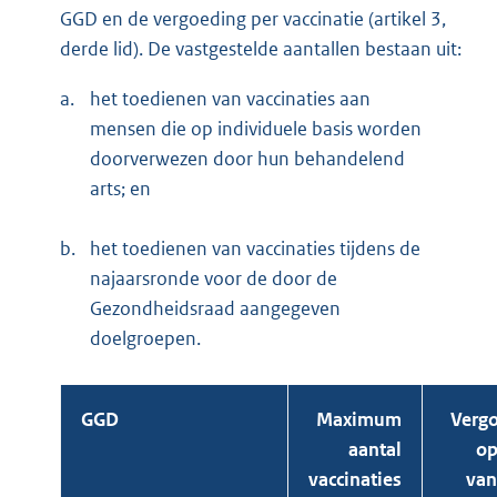
GGD en de vergoeding per vaccinatie (artikel 3,
derde lid). De vastgestelde aantallen bestaan uit:
a.
het toedienen van vaccinaties aan
mensen die op individuele basis worden
doorverwezen door hun behandelend
arts; en
b.
het toedienen van vaccinaties tijdens de
najaarsronde voor de door de
Gezondheidsraad aangegeven
doelgroepen.
GGD
Maximum
Verg
aantal
op
vaccinaties
van