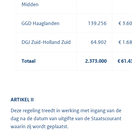
Midden
GGD Haaglanden
139.256
€ 3.6
DGJ Zuid-Holland Zuid
64.902
€ 1.6
Totaal
2.373.000
€ 61.4
ARTIKEL II
Deze regeling treedt in werking met ingang van de
dag na de datum van uitgifte van de Staatscourant
waarin zij wordt geplaatst.