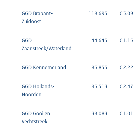
GGD Brabant-
119.695
€ 3.0
Zuidoost
GGD
44.645
€ 1.1
Zaanstreek/Waterland
GGD Kennemerland
85.855
€ 2.2
GGD Hollands-
95.513
€ 2.4
Noorden
GGD Gooi en
39.083
€ 1.0
Vechtstreek