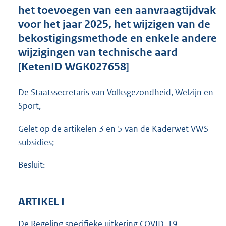
t
het toevoegen van een aanvraagtijdvak
e
voor het jaar 2025, het wijzigen van de
:
bekostigingsmethode en enkele andere
4
9
wijzigingen van technische aard
0
[KetenID WGK027658]
K
b
De Staatssecretaris van Volksgezondheid, Welzijn en
Sport,
Gelet op de artikelen 3 en 5 van de Kaderwet VWS-
subsidies;
Besluit:
ARTIKEL I
De Regeling specifieke uitkering COVID-19-