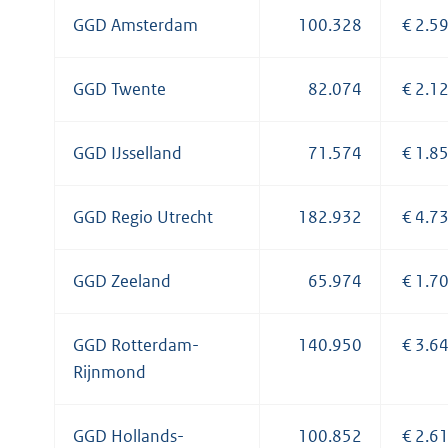
GGD Amsterdam
100.328
€ 2.5
GGD Twente
82.074
€ 2.1
GGD IJsselland
71.574
€ 1.8
GGD Regio Utrecht
182.932
€ 4.7
GGD Zeeland
65.974
€ 1.7
GGD Rotterdam-
140.950
€ 3.6
Rijnmond
GGD Hollands-
100.852
€ 2.6