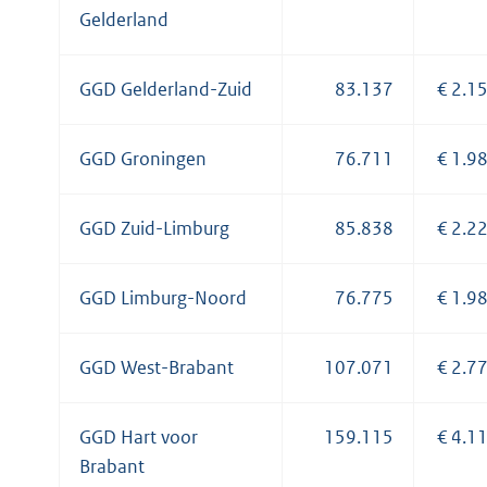
Gelderland
GGD Gelderland-Zuid
83.137
€ 2.1
GGD Groningen
76.711
€ 1.9
GGD Zuid-Limburg
85.838
€ 2.2
GGD Limburg-Noord
76.775
€ 1.9
GGD West-Brabant
107.071
€ 2.7
GGD Hart voor
159.115
€ 4.1
Brabant