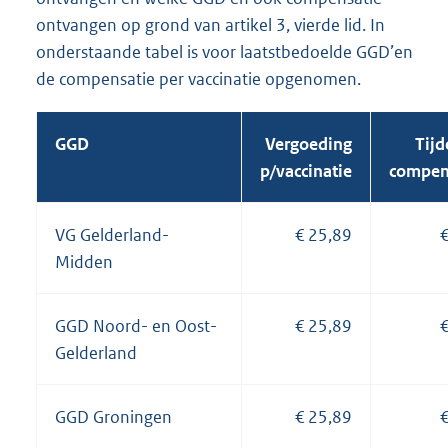
ontvangen op grond van artikel 3, vierde lid. In
onderstaande tabel is voor laatstbedoelde GGD’en
de compensatie per vaccinatie opgenomen.
GGD
Vergoeding
Tijd
p/vaccinatie
compen
VG Gelderland-
€ 25,89
€
Midden
GGD Noord- en Oost-
€ 25,89
€
Gelderland
GGD Groningen
€ 25,89
€