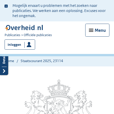
Ter
Mogelijk ervaart u problemen met het zoeken naar
informatie:
publicaties. We werken aan een oplossing. Excuses voor
het ongemak.
Menu
U
Publicaties
Officiële publicaties
bent
Inloggen
nu
hier:
Home
Staatscourant 2025, 23114