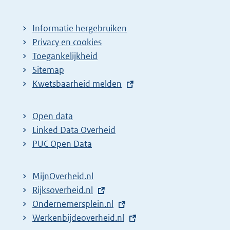
Informatie hergebruiken
Privacy en cookies
Toegankelijkheid
Sitemap
E
Kwetsbaarheid melden
x
t
Open data
e
Linked Data Overheid
r
PUC Open Data
n
e
MijnOverheid.nl
l
E
Rijksoverheid.nl
i
x
E
Ondernemersplein.nl
n
t
x
E
Werkenbijdeoverheid.nl
k