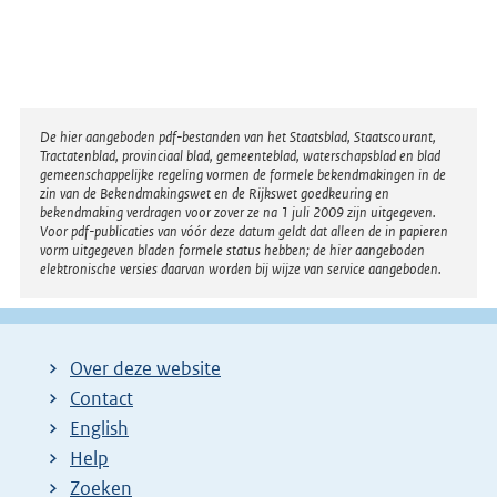
r
n
e
l
Disclaimer
De hier aangeboden pdf-bestanden van het Staatsblad, Staatscourant,
i
Tractatenblad, provinciaal blad, gemeenteblad, waterschapsblad en blad
n
gemeenschappelijke regeling vormen de formele bekendmakingen in de
zin van de Bekendmakingswet en de Rijkswet goedkeuring en
k
bekendmaking verdragen voor zover ze na 1 juli 2009 zijn uitgegeven.
:
Voor pdf-publicaties van vóór deze datum geldt dat alleen de in papieren
vorm uitgegeven bladen formele status hebben; de hier aangeboden
elektronische versies daarvan worden bij wijze van service aangeboden.
Over deze website
Contact
English
Help
Zoeken