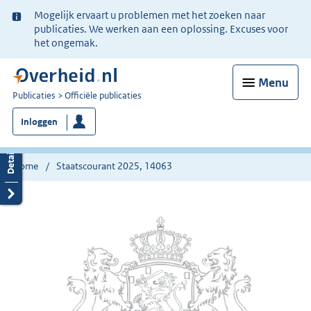
Ter
Mogelijk ervaart u problemen met het zoeken naar
informatie:
publicaties. We werken aan een oplossing. Excuses voor
het ongemak.
Menu
U
Publicaties
Officiële publicaties
bent
Inloggen
nu
hier:
Home
Staatscourant 2025, 14063