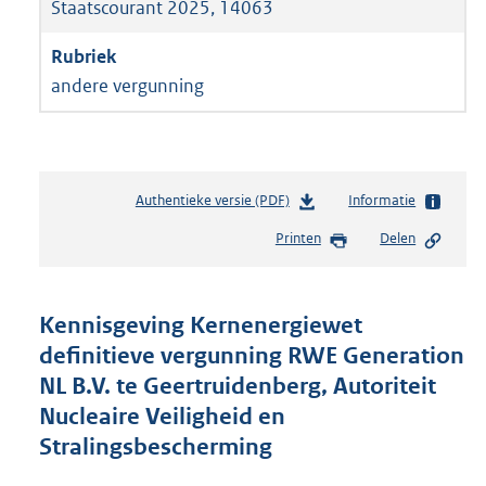
Staatscourant 2025, 14063
andere vergunning
Authentieke versie (PDF)
b
Informatie
e
Printen
Delen
s
t
a
n
Kennisgeving Kernenergiewet
d
definitieve vergunning RWE Generation
s
NL B.V. te Geertruidenberg, Autoriteit
g
r
Nucleaire Veiligheid en
o
Stralingsbescherming
o
t