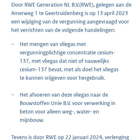
t
Door RWE Generation NL B.V.(RWE), gelegen aan de
e
Amerweg 1 te Geertruidenberg is op 13 april 2023
:
een wijziging van de vergunning aangevraagd voor
1
8
het verrichten van de volgende handelingen:
4
K
−
Het mengen van vliegas met
b
vergunningplichtige concentratie cesium-
137, met vliegas dat niet of nauwelijks
cesium-137 bevat, met als doel het vliegas
te kunnen vrijgeven voor hergebruik.
−
Het afvoeren van deze vliegas naar de
Bouwstoffen Unie B.V. voor verwerking in
beton voor alleen weg-, water- en
mijnbouw.
Tevens is door RWE op 22 januari 2024, verlenging