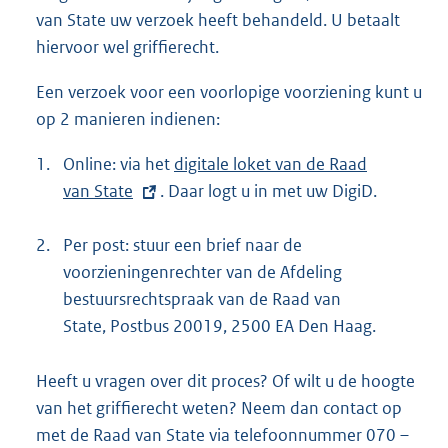
van State uw verzoek heeft behandeld. U betaalt
hiervoor wel griffierecht.
Een verzoek voor een voorlopige voorziening kunt u
op 2 manieren indienen:
1.
Online: via het
E
digitale loket van de Raad
van State
. Daar logt u in met uw DigiD.
x
t
2.
Per post: stuur een brief naar de
e
voorzieningenrechter van de Afdeling
r
bestuursrechtspraak van de Raad van
n
State, Postbus 20019, 2500 EA Den Haag.
e
l
i
Heeft u vragen over dit proces? Of wilt u de hoogte
n
van het griffierecht weten? Neem dan contact op
k
met de Raad van State via telefoonnummer 070 –