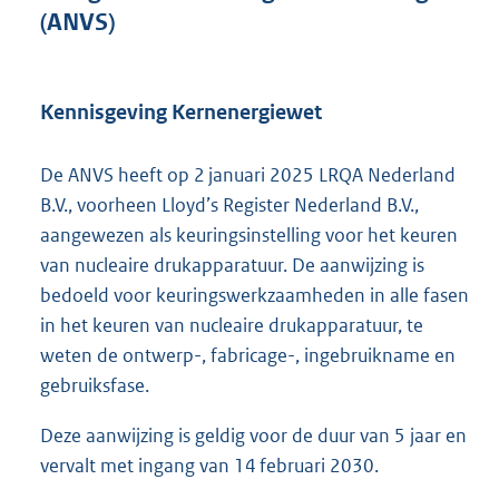
t
(ANVS)
e
:
1
1
Kennisgeving Kernenergiewet
1
K
De ANVS heeft op 2 januari 2025 LRQA Nederland
b
B.V., voorheen Lloyd’s Register Nederland B.V.,
aangewezen als keuringsinstelling voor het keuren
van nucleaire drukapparatuur. De aanwijzing is
bedoeld voor keuringswerkzaamheden in alle fasen
in het keuren van nucleaire drukapparatuur, te
weten de ontwerp-, fabricage-, ingebruikname en
gebruiksfase.
Deze aanwijzing is geldig voor de duur van 5 jaar en
vervalt met ingang van 14 februari 2030.