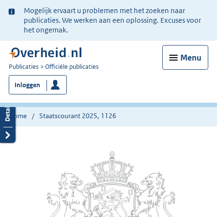
Ter
Mogelijk ervaart u problemen met het zoeken naar
informatie:
publicaties. We werken aan een oplossing. Excuses voor
het ongemak.
Menu
U
Publicaties
Officiële publicaties
bent
Inloggen
nu
hier:
Home
Staatscourant 2025, 1126