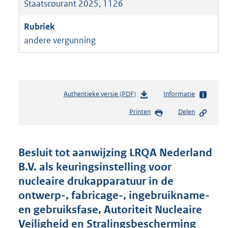
Staatscourant 2025, 1126
andere vergunning
Authentieke versie (PDF)
b
Informatie
e
Printen
Delen
s
t
a
n
Besluit tot aanwijzing LRQA Nederland
d
B.V. als keuringsinstelling voor
s
nucleaire drukapparatuur in de
g
r
ontwerp-, fabricage-, ingebruikname-
o
en gebruiksfase, Autoriteit Nucleaire
o
Veiligheid en Stralingsbescherming
t