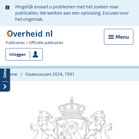
Ter
Mogelijk ervaart u problemen met het zoeken naar
informatie:
publicaties. We werken aan een oplossing. Excuses voor
het ongemak.
Menu
U
Publicaties
Officiële publicaties
bent
Inloggen
nu
hier:
Home
Staatscourant 2024, 7991