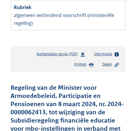
algemeen verbindend voorschrift (ministeriële
regeling)
Authentieke versie (PDF)
b
Informatie
e
Printen
Delen
s
t
a
n
Regeling van de Minister voor
d
Armoedebeleid, Participatie en
s
Pensioenen van 8 maart 2024, nr. 2024-
g
r
0000062413, tot wijziging van de
o
Subsidieregeling financiële educatie
o
voor mbo-instellingen in verband met
t