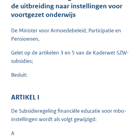
t
de uitbreiding naar instellingen voor
e
voortgezet onderwijs
:
6
7
De Minister voor Armoedebeleid, Participatie en
2
Pensioenen,
K
b
Gelet op de artikelen 3 en 5 van de Kaderwet SZW-
subsidies;
Besluit:
ARTIKEL I
De Subsidieregeling financiële educatie voor mbo-
instellingen wordt als volgt gewijzigd:
A