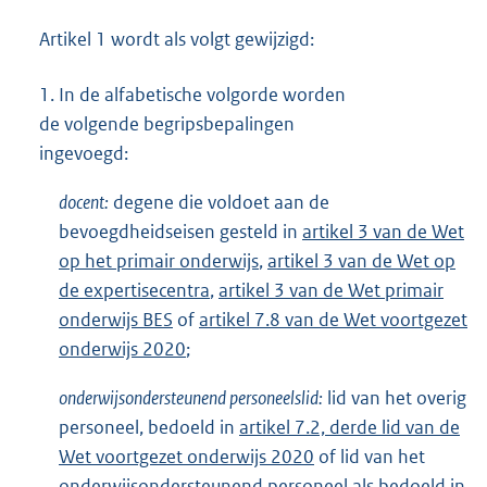
Artikel 1 wordt als volgt gewijzigd:
1.
In de alfabetische volgorde worden
de volgende begripsbepalingen
ingevoegd:
docent:
degene die voldoet aan de
bevoegdheidseisen gesteld in
artikel 3 van de Wet
op het primair onderwijs
,
artikel 3 van de Wet op
de expertisecentra
,
artikel 3 van de Wet primair
onderwijs BES
of
artikel 7.8 van de Wet voortgezet
onderwijs 2020
;
onderwijsondersteunend personeelslid:
lid van het overig
personeel, bedoeld in
artikel 7.2, derde lid van de
Wet voortgezet onderwijs 2020
of lid van het
onderwijsondersteunend personeel als bedoeld in