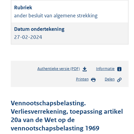
ander besluit van algemene strekking
27-02-2024
Authentieke versie (PDF)
b
Informatie
e
Printen
Delen
s
t
a
n
Vennootschapsbelasting.
d
Verliesverrekening, toepassing artikel
s
20a van de Wet op de
g
r
vennootschapsbelasting 1969
o