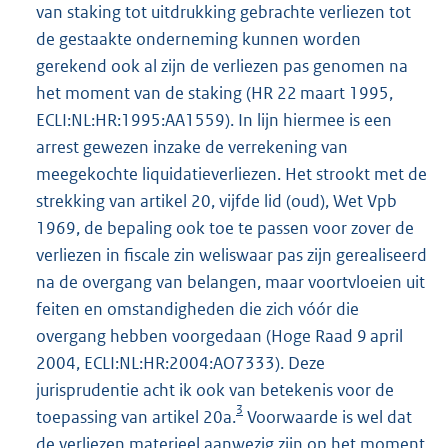
van staking tot uitdrukking gebrachte verliezen tot
i
de gestaakte onderneming kunnen worden
n
gerekend ook al zijn de verliezen pas genomen na
k
het moment van de staking (HR 22 maart 1995,
:
ECLI:NL:HR:1995:AA1559). In lijn hiermee is een
arrest gewezen inzake de verrekening van
meegekochte liquidatieverliezen. Het strookt met de
strekking van artikel 20, vijfde lid (oud), Wet Vpb
1969, de bepaling ook toe te passen voor zover de
verliezen in fiscale zin weliswaar pas zijn gerealiseerd
na de overgang van belangen, maar voortvloeien uit
feiten en omstandigheden die zich vóór die
overgang hebben voorgedaan (Hoge Raad 9 april
2004, ECLI:NL:HR:2004:AO7333). Deze
jurisprudentie acht ik ook van betekenis voor de
3
toepassing van artikel 20a.
Voorwaarde is wel dat
de verliezen materieel aanwezig zijn op het moment