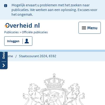
Ter
Mogelijk ervaart u problemen met het zoeken naar
informatie:
publicaties. We werken aan een oplossing. Excuses voor
het ongemak.
Menu
U
Publicaties
Officiële publicaties
bent
Inloggen
nu
hier:
Home
Staatscourant 2024, 6592