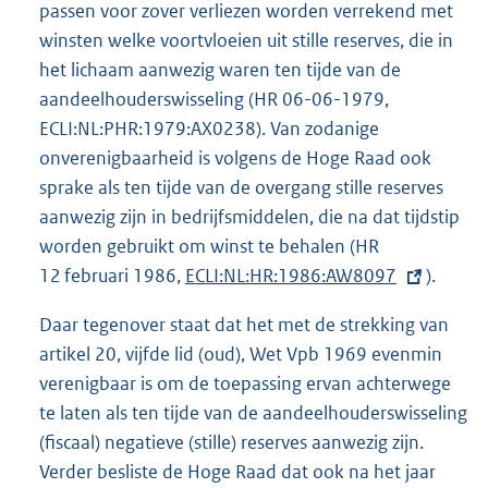
passen voor zover verliezen worden verrekend met
winsten welke voortvloeien uit stille reserves, die in
het lichaam aanwezig waren ten tijde van de
aandeelhouderswisseling (HR 06-06-1979,
ECLI:NL:PHR:1979:AX0238). Van zodanige
onverenigbaarheid is volgens de Hoge Raad ook
sprake als ten tijde van de overgang stille reserves
aanwezig zijn in bedrijfsmiddelen, die na dat tijdstip
worden gebruikt om winst te behalen (HR
12 februari 1986,
E
ECLI:NL:HR:1986:AW8097
).
x
Daar tegenover staat dat het met de strekking van
t
artikel 20, vijfde lid (oud), Wet Vpb 1969 evenmin
e
verenigbaar is om de toepassing ervan achterwege
r
te laten als ten tijde van de aandeelhouderswisseling
n
(fiscaal) negatieve (stille) reserves aanwezig zijn.
e
Verder besliste de Hoge Raad dat ook na het jaar
l