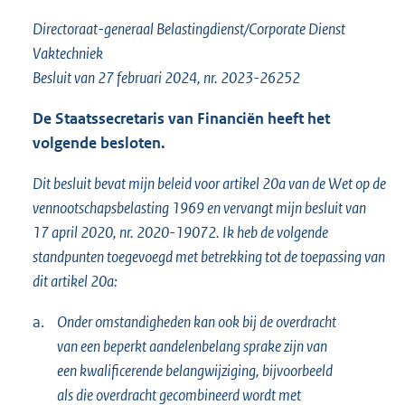
o
Directoraat-generaal Belastingdienst/Corporate Dienst
t
t
Vaktechniek
e
Besluit van 27 februari 2024, nr. 2023-26252
:
8
De Staatssecretaris van Financiën heeft het
2
volgende besloten.
5
K
Dit besluit bevat mijn beleid voor artikel 20a van de Wet op de
b
vennootschapsbelasting 1969 en vervangt mijn besluit van
17 april 2020, nr. 2020-19072. Ik heb de volgende
standpunten toegevoegd met betrekking tot de toepassing van
dit artikel 20a:
a.
Onder omstandigheden kan ook bij de overdracht
van een beperkt aandelenbelang sprake zijn van
een kwalificerende belangwijziging, bijvoorbeeld
als die overdracht gecombineerd wordt met