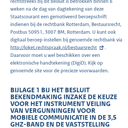
rechtstreeks bij dit besluit is betrokken binnen 6
weken na de dag van dagtekening van deze
Staatscourant een gemotiveerd beroepschrift
indienen bij de rechtbank Rotterdam, Bestuursrecht,
Postbus 50951, 3007 BM, Rotterdam. U kunt ook
digitaal beroep instellen bij genoemde rechtbank via
E
http://loket.rechtspraak.nl/bestuursrecht
.
x
Daarvoor moet u wel beschikken over een
t
elektronische handtekening (DigiD). Kijk op
e
genoemde site voor de precieze voorwaarden.
r
n
BIJLAGE 1 BIJ HET BESLUIT
e
BEKENDMAKING INZAKE DE KEUZE
l
VOOR HET INSTRUMENT VEILING
i
VAN VERGUNNINGEN VOOR
MOBIELE COMMUNICATIE IN DE 3,5
n
GHZ-BAND EN DE VASTSTELLING
k