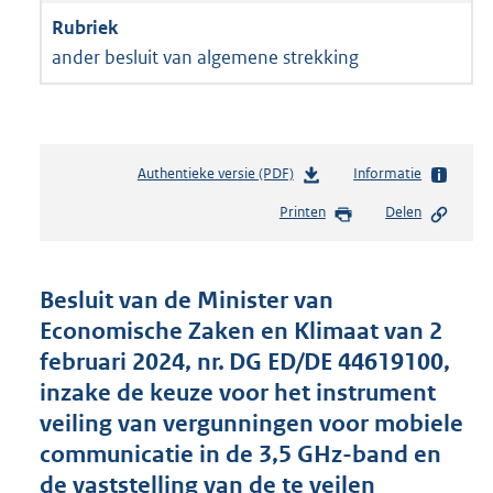
ander besluit van algemene strekking
Authentieke versie (PDF)
b
Informatie
e
Printen
Delen
s
t
a
n
Besluit van de Minister van
d
Economische Zaken en Klimaat van 2
s
februari 2024, nr. DG ED/DE 44619100,
g
r
inzake de keuze voor het instrument
o
veiling van vergunningen voor mobiele
o
communicatie in de 3,5 GHz-band en
t
t
de vaststelling van de te veilen