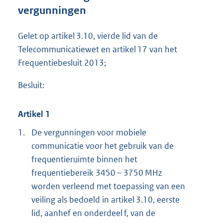
e
vergunningen
:
2
,
Gelet op artikel 3.10, vierde lid van de
1
Telecommunicatiewet en artikel 17 van het
M
Frequentiebesluit 2013;
b
Besluit:
Artikel 1
1.
De vergunningen voor mobiele
communicatie voor het gebruik van de
frequentieruimte binnen het
frequentiebereik 3450 – 3750 MHz
worden verleend met toepassing van een
veiling als bedoeld in artikel 3.10, eerste
lid, aanhef en onderdeel f, van de