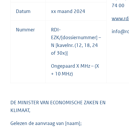
74 00
Datum
xx maand 2024
E
www.rdi
x
Nummer
RDI-
info@rd
t
EZK/[dossiernummer] –
e
N [kavelnr. (12, 18, 24
r
of 30x)]
n
e
Ongepaard X MHz – (X
l
+ 10 MHz)
i
n
k
DE MINISTER VAN ECONOMISCHE ZAKEN EN
:
KLIMAAT,
Gelezen de aanvraag van [naam];