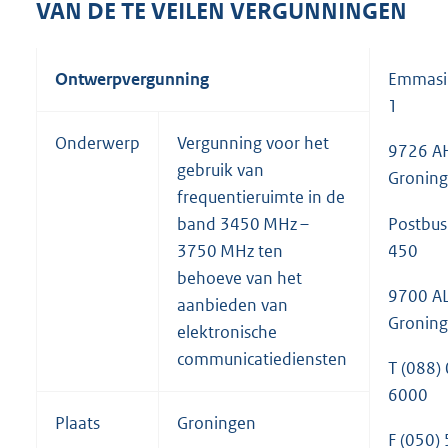
VAN DE TE VEILEN VERGUNNINGEN
:
Ontwerpvergunning
Emmasi
1
Onderwerp
Vergunning voor het
9726 A
gebruik van
Gronin
frequentieruimte in de
Postbus
band 3450 MHz –
450
3750 MHz ten
behoeve van het
9700 A
aanbieden van
Gronin
elektronische
communicatiediensten
T (088)
6000
Plaats
Groningen
F (050)