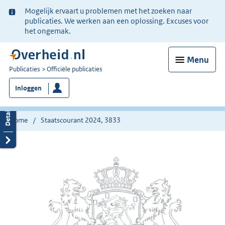
Ter
Mogelijk ervaart u problemen met het zoeken naar
informatie:
publicaties. We werken aan een oplossing. Excuses voor
het ongemak.
Menu
U
Publicaties
Officiële publicaties
bent
Inloggen
nu
hier:
Home
Staatscourant 2024, 3833