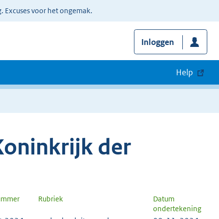
g. Excuses voor het ongemak.
Inloggen
Help
oninkrijk der
nummer
Rubriek
Datum
ondertekening