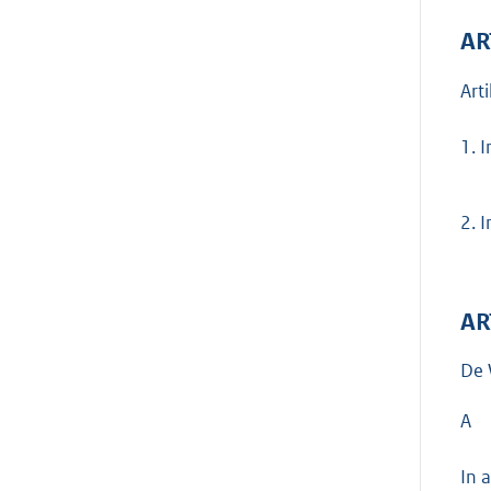
AR
Art
1.
I
2.
I
AR
De 
A
In 