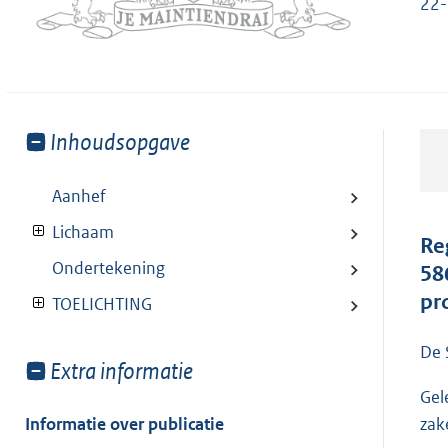
22-
Toon
Inhoudsopgave
meer
van:
Aanhef
Lichaam
Re
Ondertekening
58
pr
TOELICHTING
De 
Toon
Extra informatie
meer
Gel
van:
Informatie over publicatie
zak