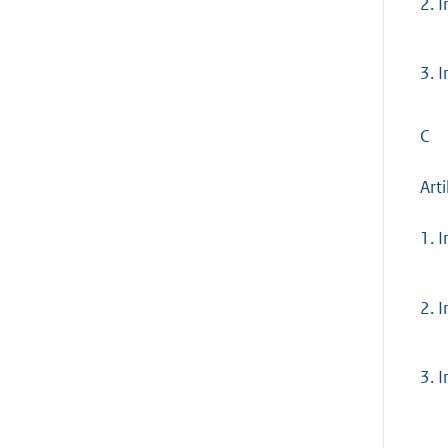
2.
I
3.
I
C
Arti
1.
I
2.
I
3.
I