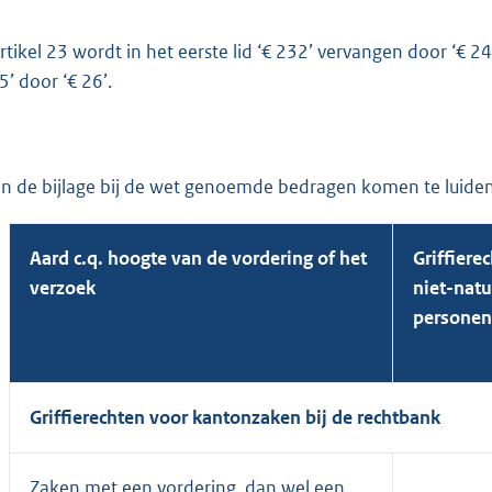
artikel 23 wordt in het eerste lid ‘€ 232’ vervangen door ‘€ 241
5’ door ‘€ 26’.
in de bijlage bij de wet genoemde bedragen komen te luiden
Aard c.q. hoogte van de vordering of het
Griffiere
verzoek
niet-natu
personen
Griffierechten voor kantonzaken bij de rechtbank
Zaken met een vordering, dan wel een