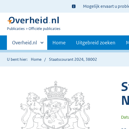
Ter
Mogelijk ervaart u prob
informatie:
U
Publicaties
Officiële publicaties
bent
Primaire
nu
Andere
Overheid.nl
Home
Uitgebreid zoeken
M
hier:
sites
navigatie
binnen
U bent hier:
Home
Staatscourant 2024, 38002
S
N
Dat