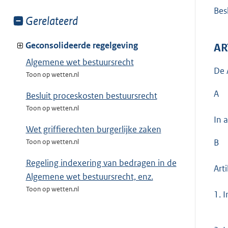
Besl
Toon
Gerelateerd
meer
van:
Geconsolideerde regelgeving
AR
Algemene wet bestuursrecht
De 
Toon op wetten.nl
A
Besluit proceskosten bestuursrecht
Toon op wetten.nl
In 
Wet griffierechten burgerlijke zaken
B
Toon op wetten.nl
Regeling indexering van bedragen in de
Art
Algemene wet bestuursrecht, enz.
Toon op wetten.nl
1.
I