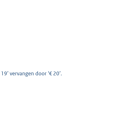
K
€ 19’ vervangen door ‘€ 20’.