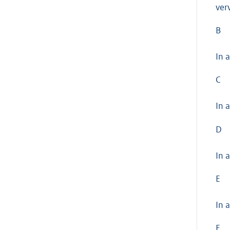
ver
B
In 
C
In 
D
In 
E
In 
F