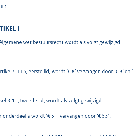
o
uit:
t
t
e
TIKEL I
:
Algemene wet bestuursrecht wordt als volgt gewijzigd:
4
7
7
artikel 4:113, eerste lid, wordt ‘€ 8’ vervangen door ‘€ 9’ en ‘
b
ikel 8:41, tweede lid, wordt als volgt gewijzigd:
n onderdeel a wordt ‘€ 51’ vervangen door ‘€ 53’.