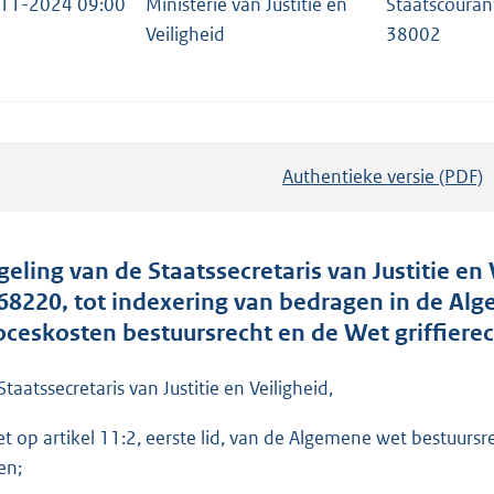
11-2024 09:00
Ministerie van Justitie en
Staatscouran
Veiligheid
38002
Authentieke versie (PDF)
b
e
s
t
geling van de Staatssecretaris van Justitie en
a
68220, tot indexering van bedragen in de Alg
n
oceskosten bestuursrecht en de Wet griffierec
d
s
Staatssecretaris van Justitie en Veiligheid,
g
et op artikel 11:2, eerste lid, van de Algemene wet bestuursre
r
en;
o