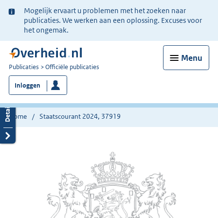
Ter
Mogelijk ervaart u problemen met het zoeken naar
informatie:
publicaties. We werken aan een oplossing. Excuses voor
het ongemak.
Menu
U
Publicaties
Officiële publicaties
bent
Inloggen
nu
hier:
Home
Staatscourant 2024, 37919