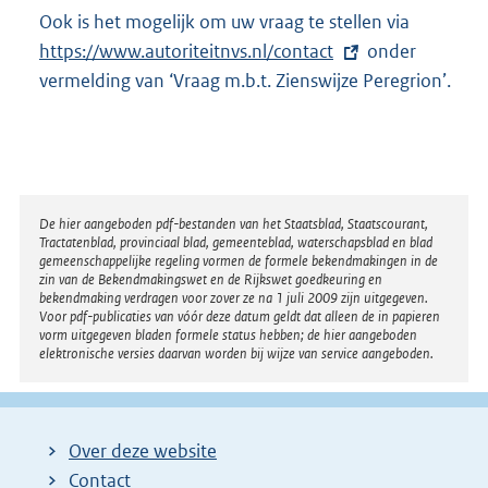
Ook is het mogelijk om uw vraag te stellen via
E
https://www.autoriteitnvs.nl/contact
onder
x
vermelding van ‘Vraag m.b.t. Zienswijze Peregrion’.
t
e
r
n
e
Disclaimer
De hier aangeboden pdf-bestanden van het Staatsblad, Staatscourant,
l
Tractatenblad, provinciaal blad, gemeenteblad, waterschapsblad en blad
i
gemeenschappelijke regeling vormen de formele bekendmakingen in de
zin van de Bekendmakingswet en de Rijkswet goedkeuring en
n
bekendmaking verdragen voor zover ze na 1 juli 2009 zijn uitgegeven.
k
Voor pdf-publicaties van vóór deze datum geldt dat alleen de in papieren
vorm uitgegeven bladen formele status hebben; de hier aangeboden
:
elektronische versies daarvan worden bij wijze van service aangeboden.
Over deze website
Contact