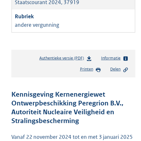
Staatscourant 2024, 37919
andere vergunning
Authentieke versie (PDF)
b
Informatie
e
Printen
Delen
s
t
a
n
Kennisgeving Kernenergiewet
d
Ontwerpbeschikking Peregrion B.V.,
s
Autoriteit Nucleaire Veiligheid en
g
r
Stralingsbescherming
o
o
Vanaf 22 november 2024 tot en met 3 januari 2025
t