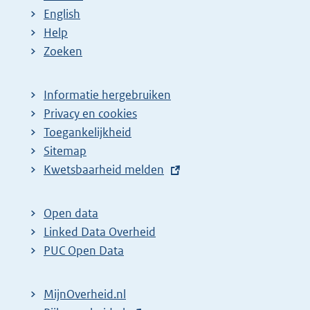
English
Help
Zoeken
Informatie hergebruiken
Privacy en cookies
Toegankelijkheid
Sitemap
E
Kwetsbaarheid melden
x
t
Open data
e
Linked Data Overheid
r
PUC Open Data
n
e
MijnOverheid.nl
l