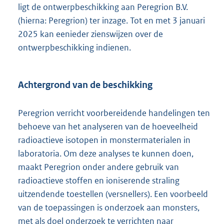
t
ligt de ontwerpbeschikking aan Peregrion B.V.
e
(hierna: Peregrion) ter inzage. Tot en met 3 januari
:
2025 kan eenieder zienswijzen over de
1
ontwerpbeschikking indienen.
7
9
K
b
Achtergrond van de beschikking
Peregrion verricht voorbereidende handelingen ten
behoeve van het analyseren van de hoeveelheid
radioactieve isotopen in monstermaterialen in
laboratoria. Om deze analyses te kunnen doen,
maakt Peregrion onder andere gebruik van
radioactieve stoffen en ioniserende straling
uitzendende toestellen (versnellers). Een voorbeeld
van de toepassingen is onderzoek aan monsters,
met als doel onderzoek te verrichten naar