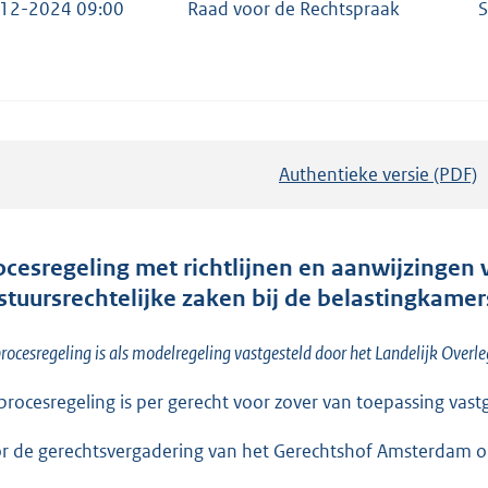
12-2024 09:00
Raad voor de Rechtspraak
S
Authentieke versie (PDF)
b
e
s
t
ocesregeling met richtlijnen en aanwijzingen
a
stuursrechtelijke zaken bij de belastingkame
n
d
rocesregeling is als modelregeling vastgesteld door het Landelijk Over
s
procesregeling is per gerecht voor zover van toepassing va
g
r
r de gerechtsvergadering van het Gerechtshof Amsterdam 
o