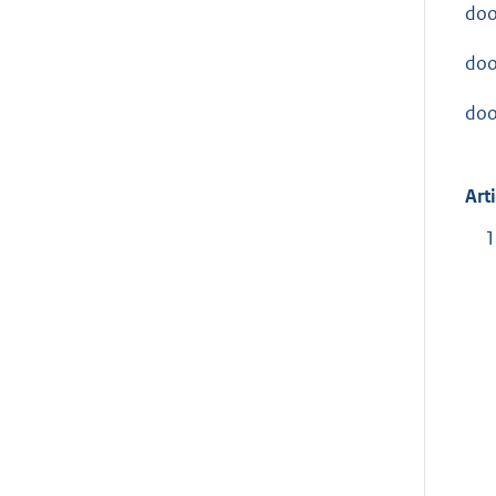
doo
doo
doo
Art
1