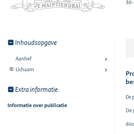
30-
Toon
Inhoudsopgave
meer
van:
Aanhef
Lichaam
Pr
be
Toon
Extra informatie
meer
De p
van:
Informatie over publicatie
De 
doo