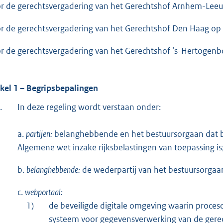
o
r de gerechtsvergadering van het Gerechtshof Arnhem-Le
t
r de gerechtsvergadering van het Gerechtshof Den Haag op
t
e
r de gerechtsvergadering van het Gerechtshof ’s-Hertogen
:
4
6
ikel 1 – Begripsbepalingen
4
.
In deze regeling wordt verstaan onder:
b
a.
partijen:
belanghebbende en het bestuursorgaan dat be
Algemene wet inzake rijksbelastingen van toepassing is
b.
belanghebbende:
de wederpartij van het bestuursorgaa
c.
webportaal:
1)
de beveiligde digitale omgeving waarin proces
systeem voor gegevensverwerking van de gerec