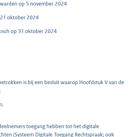
euwarden op 5 november 2024
 21 oktober 2024
bosch op 31 oktober 2024
K
trokken is bij een besluit waarop Hoofdstuk V van de
;
n;
deelnemers toegang hebben tot het digitale
hten (Systeem Digitale Toegang Rechtspraak; ook