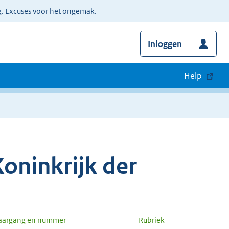
g. Excuses voor het ongemak.
Inloggen
Help
oninkrijk der
aargang en nummer
Rubriek