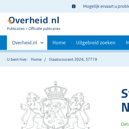
Ter
Mogelijk ervaart u prob
informatie:
U
Publicaties
Officiële publicaties
bent
Primaire
nu
Andere
Overheid.nl
Home
Uitgebreid zoeken
M
hier:
sites
navigatie
binnen
U bent hier:
Home
Staatscourant 2024, 37719
S
N
Dat