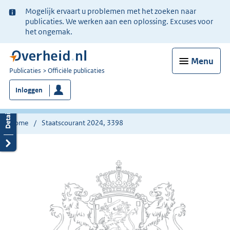
Ter
Mogelijk ervaart u problemen met het zoeken naar
informatie:
publicaties. We werken aan een oplossing. Excuses voor
het ongemak.
Menu
U
Publicaties
Officiële publicaties
bent
Inloggen
nu
hier:
Home
Staatscourant 2024, 3398