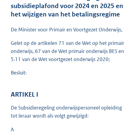
t
subsidieplafond voor 2024 en 2025 en
e
het wijzigen van het betalingsregime
:
3
2
De Minister voor Primair en Voortgezet Onderwijs,
1
K
Gelet op de artikelen 71 van de Wet op het primair
b
onderwijs, 67 van de Wet primair onderwijs BES en
5.11 van de Wet voortgezet onderwijs 2020;
Besluit:
ARTIKEL I
De Subsidieregeling onderwijspersoneel opleiding
tot leraar wordt als volgt gewijzigd:
A