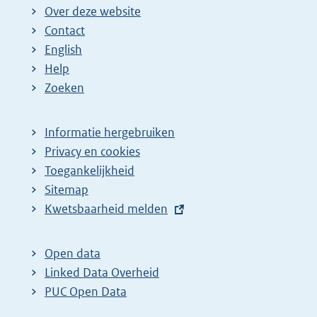
Over deze website
Contact
English
Help
Zoeken
Informatie hergebruiken
Privacy en cookies
Toegankelijkheid
Sitemap
E
Kwetsbaarheid melden
x
t
Open data
e
Linked Data Overheid
r
PUC Open Data
n