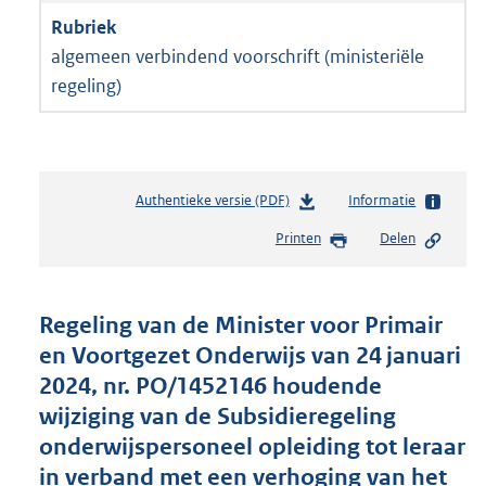
algemeen verbindend voorschrift (ministeriële
regeling)
Authentieke versie (PDF)
b
Informatie
e
Printen
Delen
s
t
a
n
Regeling van de Minister voor Primair
d
en Voortgezet Onderwijs van 24 januari
s
2024, nr. PO/1452146 houdende
g
r
wijziging van de Subsidieregeling
o
onderwijspersoneel opleiding tot leraar
o
in verband met een verhoging van het
t