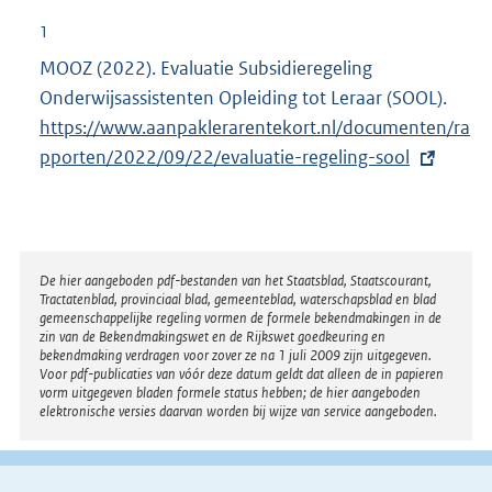
1
MOOZ (2022). Evaluatie Subsidieregeling
Onderwijsassistenten Opleiding tot Leraar (SOOL).
E
https://www.aanpaklerarentekort.nl/documenten/ra
x
pporten/2022/09/22/evaluatie-regeling-sool
t
e
r
n
e
Disclaimer
De hier aangeboden pdf-bestanden van het Staatsblad, Staatscourant,
Tractatenblad, provinciaal blad, gemeenteblad, waterschapsblad en blad
l
gemeenschappelijke regeling vormen de formele bekendmakingen in de
i
zin van de Bekendmakingswet en de Rijkswet goedkeuring en
bekendmaking verdragen voor zover ze na 1 juli 2009 zijn uitgegeven.
n
Voor pdf-publicaties van vóór deze datum geldt dat alleen de in papieren
k
vorm uitgegeven bladen formele status hebben; de hier aangeboden
elektronische versies daarvan worden bij wijze van service aangeboden.
: