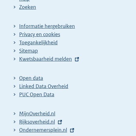
Zoeken
Informatie hergebruiken
Privacy en cookies
Toegankelijkheid
Sitemap
E
Kwetsbaarheid melden
x
t
Open data
e
Linked Data Overheid
r
PUC Open Data
n
e
MijnOverheid.nl
l
E
Rijksoverheid.nl
i
x
E
Ondernemersplein.nl
n