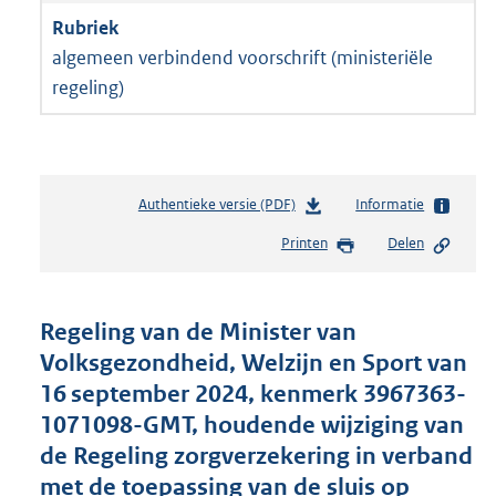
algemeen verbindend voorschrift (ministeriële
regeling)
Authentieke versie (PDF)
b
Informatie
e
Printen
Delen
s
t
a
n
Regeling van de Minister van
d
Volksgezondheid, Welzijn en Sport van
s
16 september 2024, kenmerk 3967363-
g
r
1071098-GMT, houdende wijziging van
o
de Regeling zorgverzekering in verband
o
met de toepassing van de sluis op
t