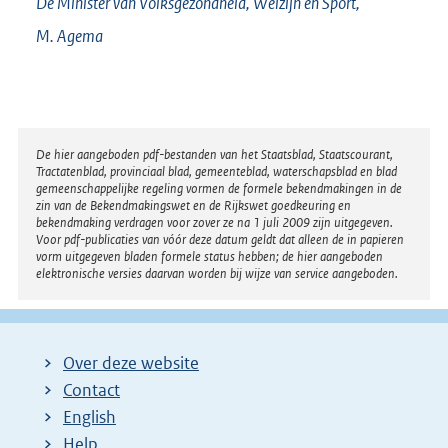
De Minister van Volksgezondheid, Welzijn en Sport,
M.
Agema
Disclaimer
De hier aangeboden pdf-bestanden van het Staatsblad, Staatscourant,
Tractatenblad, provinciaal blad, gemeenteblad, waterschapsblad en blad
gemeenschappelijke regeling vormen de formele bekendmakingen in de
zin van de Bekendmakingswet en de Rijkswet goedkeuring en
bekendmaking verdragen voor zover ze na 1 juli 2009 zijn uitgegeven.
Voor pdf-publicaties van vóór deze datum geldt dat alleen de in papieren
vorm uitgegeven bladen formele status hebben; de hier aangeboden
elektronische versies daarvan worden bij wijze van service aangeboden.
Over deze website
Contact
English
Help