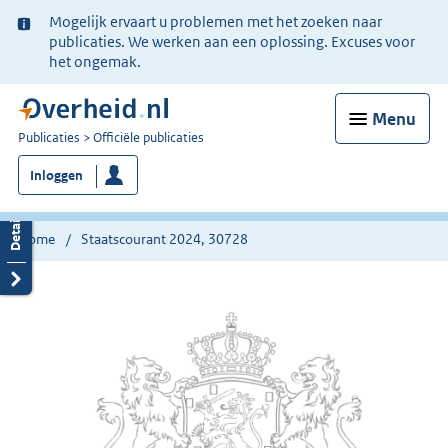
Ter
Mogelijk ervaart u problemen met het zoeken naar
informatie:
publicaties. We werken aan een oplossing. Excuses voor
het ongemak.
Menu
U
Publicaties
Officiële publicaties
bent
Inloggen
nu
hier:
Home
Staatscourant 2024, 30728