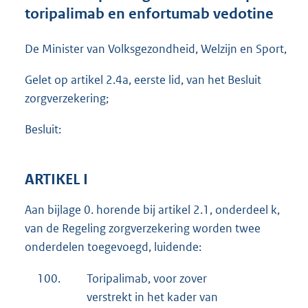
t
toripalimab en enfortumab vedotine
e
:
De Minister van Volksgezondheid, Welzijn en Sport,
3
2
Gelet op artikel 2.4a, eerste lid, van het Besluit
4
K
zorgverzekering;
b
Besluit:
ARTIKEL I
Aan bijlage 0. horende bij artikel 2.1, onderdeel k,
van de Regeling zorgverzekering worden twee
onderdelen toegevoegd, luidende:
100.
Toripalimab, voor zover
verstrekt in het kader van