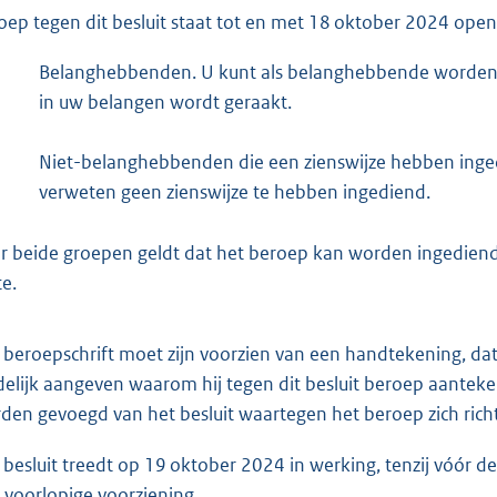
oep tegen dit besluit staat tot en met 18 oktober 2024 open
n
e
Belanghebbenden. U kunt als belanghebbende worden a
l
in uw belangen wordt geraakt.
i
n
Niet-belanghebbenden die een zienswijze hebben inged
k
verweten geen zienswijze te hebben ingediend.
:
r beide groepen geldt dat het beroep kan worden ingediend 
te.
 beroepschrift moet zijn voorzien van een handtekening, da
delijk aangeven waarom hij tegen dit besluit beroep aantekent
den gevoegd van het besluit waartegen het beroep zich richt
 besluit treedt op 19 oktober 2024 in werking, tenzij vóór 
 voorlopige voorziening.