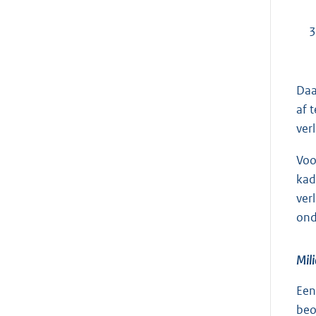
3
Daa
af 
ver
Voo
kad
ver
ond
Mili
Een
beo