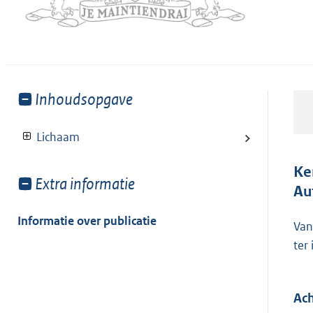
Toon
Inhoudsopgave
meer
van:
Lichaam
Ke
Toon
Extra informatie
Au
meer
van:
Informatie over publicatie
Van
ter
Ach