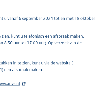
unt u vanaf 6 september 2024 tot en met 18 oktober
zien, kunt u telefonisch een afspraak maken:
 8.30 uur tot 17.00 uur). Op verzoek zijn de
kken in te zien, kunt u via de website (
E
74) een afspraak maken.
x
t
e
ww.anvs.nl
r
n
e
l