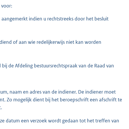
 voor:
i
n
angemerkt indien u rechtstreeks door het besluit
k
:
iend of aan wie redelijkerwijs niet kan worden
bij de Afdeling bestuursrechtspraak van de Raad van
tum, naam en adres van de indiener. De indiener moet
. Zo mogelijk dient bij het beroepschrift een afschrift te
.
deze datum een verzoek wordt gedaan tot het treffen van