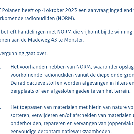
o
 Polanen heeft op 4 oktober 2023 een aanvraag ingediend 
t
rkomende radionucliden (NORM).
t
e
 betreft handelingen met NORM die vrijkomt bij de winning
:
anen aan de Madeweg 43 te Monster.
1
8
vergunning gaat over:
4
.
Het voorhanden hebben van NORM, waaronder opslag. 
voorkomende radionucliden vanuit de diepe ondergrond
b
De radioactieve stoffen worden afgevangen in filters en
bergplaats of een afgesloten gedeelte van het terrein.
.
Het toepassen van materialen met hierin van nature v
sorteren, verwijderen en/of afscheiden van materialen ui
onderhouden, repareren en vervangen van (oppervlakte)
eenvoudige decontaminatiewerkzaamheden.