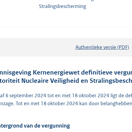
Stralingsbescherming
Authentieke versie (PDF)
b
e
s
t
nnisgeving Kernenergiewet definitieve vergu
a
toriteit Nucleaire Veiligheid en Stralingsbes
n
d
af 6 september 2024 tot en met 18 oktober 2024 ligt de de
s
 inzage. Tot en met 18 oktober 2024 kan door belanghebbe
g
r
tergrond van de vergunning
o