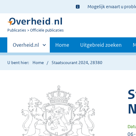
Ter
Mogelijk ervaart u prob
informatie:
U
Publicaties
Officiële publicaties
bent
Primaire
nu
Andere
Overheid.nl
Home
Uitgebreid zoeken
M
hier:
sites
navigatie
binnen
U bent hier:
Home
Staatscourant 2024, 28380
S
N
Dat
06-