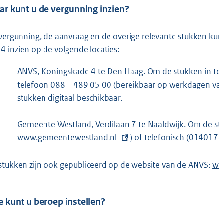
r kunt u de vergunning inzien?
vergunning, de aanvraag en de overige relevante stukken k
4 inzien op de volgende locaties:
ANVS, Koningskade 4 te Den Haag. Om de stukken in te 
telefoon 088 – 489 05 00 (bereikbaar op werkdagen van
stukken digitaal beschikbaar.
Gemeente Westland, Verdilaan 7 te Naaldwijk. Om de stu
www.gemeentewestland.nl
) of telefonisch (01401
stukken zijn ook gepubliceerd op de website van de ANVS:
E
w
x
t
 kunt u beroep instellen?
e
r