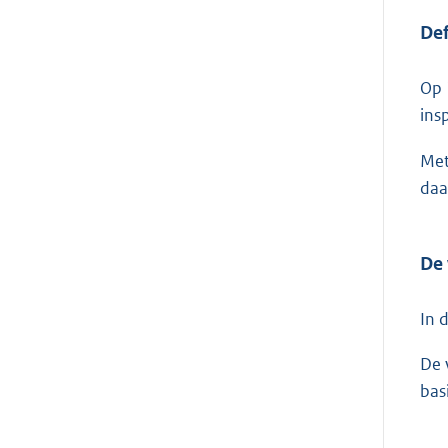
Def
Op 
ins
Met
daa
De
In 
De 
bas