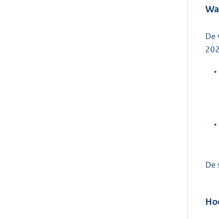
Waa
De 
202
•
•
De 
Hoe