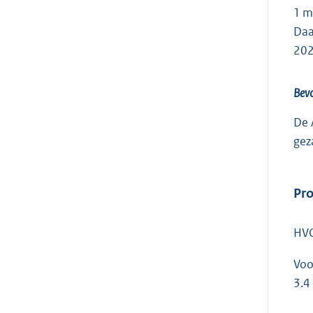
1 m
Daa
202
Bev
De 
gez
Pr
HVC
Voo
3.4