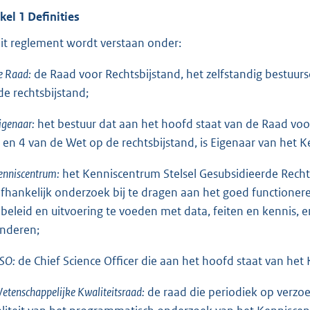
o
ikel 1 Definities
t
dit reglement wordt verstaan onder:
t
e
e Raad:
de Raad voor Rechtsbijstand, het zelfstandig bestuursor
:
de rechtsbijstand;
3
1
igenaar:
het bestuur dat aan het hoofd staat van de Raad voo
9
3 en 4 van de Wet op de rechtsbijstand, is Eigenaar van het 
enniscentrum:
het Kenniscentrum Stelsel Gesubsidieerde Recht
b
fhankelijk onderzoek bij te dragen aan het goed functionere
 beleid en uitvoering te voeden met data, feiten en kennis, 
nderen;
SO:
de Chief Science Officer die aan het hoofd staat van h
etenschappelijke Kwaliteitsraad:
de raad die periodiek op verzoe