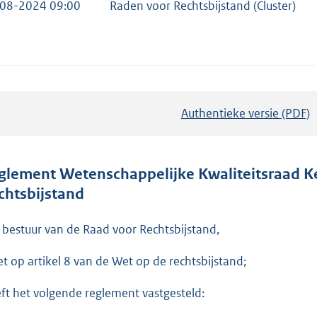
08-2024 09:00
Raden voor Rechtsbijstand (Cluster)
Authentieke versie (PDF)
b
e
s
t
glement Wetenschappelijke Kwaliteitsraad K
a
chtsbijstand
n
d
 bestuur van de Raad voor Rechtsbijstand,
s
et op artikel 8 van de Wet op de rechtsbijstand;
g
r
ft het volgende reglement vastgesteld:
o