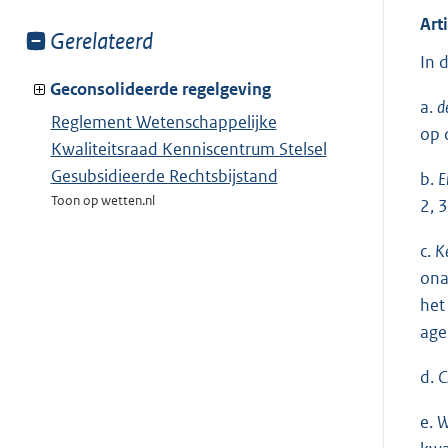
Art
Toon
Gerelateerd
In 
meer
van:
Geconsolideerde regelgeving
a.
d
Reglement Wetenschappelijke
op 
Kwaliteitsraad Kenniscentrum Stelsel
Gesubsidieerde Rechtsbijstand
b.
E
Toon op wetten.nl
2, 
c.
K
ona
het
age
d.
C
e.
W