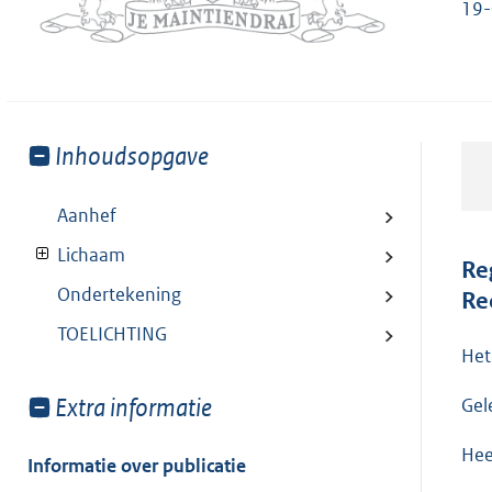
19-
Toon
Inhoudsopgave
meer
van:
Aanhef
Lichaam
Re
Ondertekening
Re
TOELICHTING
Het
Toon
Extra informatie
Gel
meer
Hee
van:
Informatie over publicatie