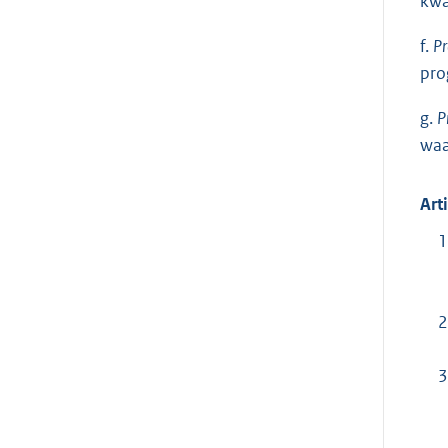
kwa
f.
P
pro
g.
P
waa
Art
1
2
3