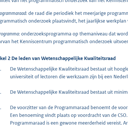
liteit van het programmatisch onderzoek van het Kenniscentr
rogrammaraad:
de raad die periodiek het meerjarige program
grammatisch onderzoek plaatsvindt, het jaarlijkse werkplan 
rogramma:
onderzoeksprogramma op themaniveau dat wordt 
rvan het Kenniscentrum programmatisch onderzoek uitvoer
ikel 2 De leden van Wetenschappelijke Kwaliteitsraad
.
De Wetenschappelijke Kwaliteitsraad bestaat uit hoogl
universiteit of lectoren die werkzaam zijn bij een Nede
.
De Wetenschappelijke Kwaliteitsraad bestaat uit minima
.
De voorzitter van de Programmaraad benoemt de voorzi
Een benoeming vindt plaats op voordracht van de CSO.
Programmaraad is een gewone meerderheid vereist. Arti