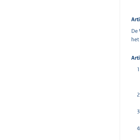
Art
De 
het
Art
1
2
3
4