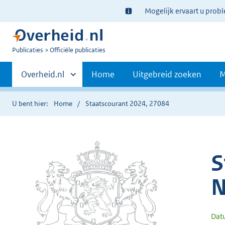
Ter
Mogelijk ervaart u prob
informatie:
U
Publicaties
Officiële publicaties
bent
Primaire
nu
Andere
Overheid.nl
Home
Uitgebreid zoeken
M
hier:
sites
navigatie
binnen
U bent hier:
Home
Staatscourant 2024, 27084
S
N
Dat