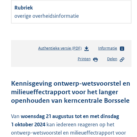
overige overheidsinformatie
Authentieke versie (PDF)
b
Informatie
e
Printen
Delen
s
t
a
n
Kennisgeving ontwerp-wetsvoorstel en
d
milieueffectrapport voor het langer
s
openhouden van kerncentrale Borssele
g
r
o
Van
woensdag 21 augustus tot en met dinsdag
o
1 oktober 2024
kan iedereen reageren op het
t
t
ontwerp-wetsvoorstel en milieueffectrapport voor