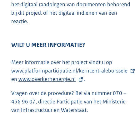
het digitaal raadplegen van documenten behorend
bij dit project of het digitaal indienen van een
reactie.
WILT U MEER INFORMATIE?
Meer informatie over het project vindt u op
E
www.platformparticipatie.nl/kerncentraleborssele
x
en
E
www.overkernenergie.nl
.
t
x
e
Vragen over de procedure? Bel via nummer 070 –
t
r
456 96 07, directie Participatie van het Ministerie
e
n
van Infrastructuur en Waterstaat.
r
e
n
l
e
i
l
n