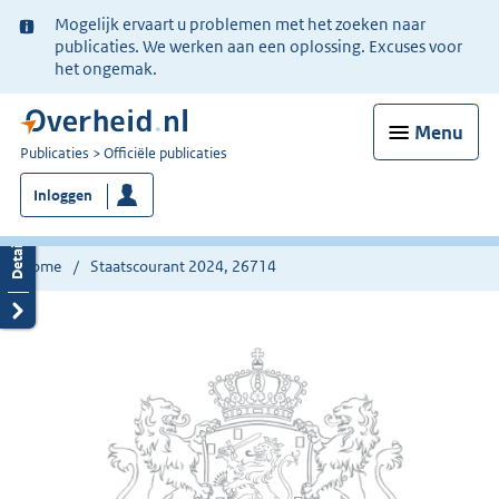
Ter
Mogelijk ervaart u problemen met het zoeken naar
informatie:
publicaties. We werken aan een oplossing. Excuses voor
het ongemak.
Menu
U
Publicaties
Officiële publicaties
bent
Inloggen
nu
hier:
Home
Staatscourant 2024, 26714