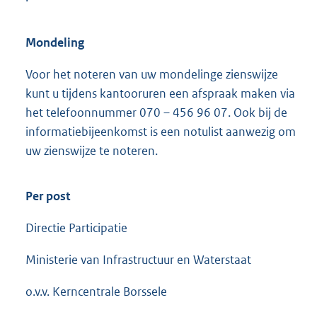
e
r
Mondeling
n
e
Voor het noteren van uw mondelinge zienswijze
l
kunt u tijdens kantooruren een afspraak maken via
i
het telefoonnummer 070 – 456 96 07. Ook bij de
n
informatiebijeenkomst is een notulist aanwezig om
k
uw zienswijze te noteren.
:
Per post
Directie Participatie
Ministerie van Infrastructuur en Waterstaat
o.v.v. Kerncentrale Borssele