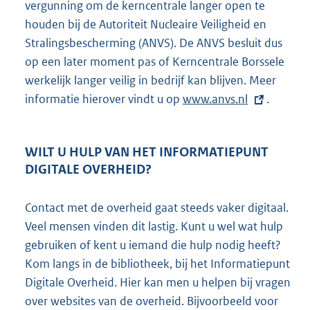
vergunning om de kerncentrale langer open te
houden bij de Autoriteit Nucleaire Veiligheid en
Stralingsbescherming (ANVS). De ANVS besluit dus
op een later moment pas of Kerncentrale Borssele
werkelijk langer veilig in bedrijf kan blijven. Meer
informatie hierover vindt u op
E
www.anvs.nl
.
x
t
WILT U HULP VAN HET INFORMATIEPUNT
e
DIGITALE OVERHEID?
r
n
Contact met de overheid gaat steeds vaker digitaal.
e
Veel mensen vinden dit lastig. Kunt u wel wat hulp
l
gebruiken of kent u iemand die hulp nodig heeft?
i
Kom langs in de bibliotheek, bij het Informatiepunt
n
Digitale Overheid. Hier kan men u helpen bij vragen
k
over websites van de overheid. Bijvoorbeeld voor
: