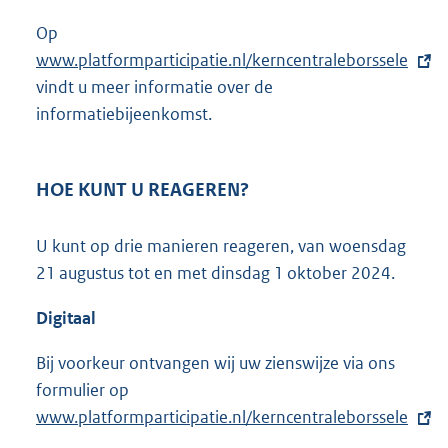
Op
E
www.platformparticipatie.nl/kerncentraleborssele
x
vindt u meer informatie over de
t
informatiebijeenkomst.
e
r
n
HOE KUNT U REAGEREN?
e
l
U kunt op drie manieren reageren, van woensdag
i
21 augustus tot en met dinsdag 1 oktober 2024.
n
k
Digitaal
:
Bij voorkeur ontvangen wij uw zienswijze via ons
formulier op
E
www.platformparticipatie.nl/kerncentraleborssele
x
.
t