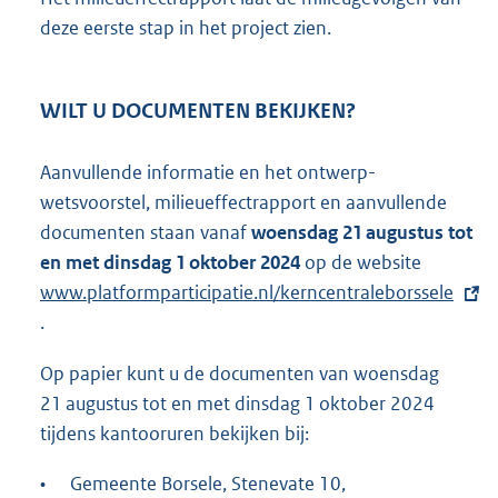
deze eerste stap in het project zien.
WILT U DOCUMENTEN BEKIJKEN?
Aanvullende informatie en het ontwerp-
wetsvoorstel, milieueffectrapport en aanvullende
documenten staan vanaf
woensdag 21 augustus tot
en met dinsdag 1 oktober 2024
op de website
E
www.platformparticipatie.nl/kerncentraleborssele
x
.
t
e
Op papier kunt u de documenten van woensdag
r
21 augustus tot en met dinsdag 1 oktober 2024
n
tijdens kantooruren bekijken bij:
e
l
•
Gemeente Borsele, Stenevate 10,