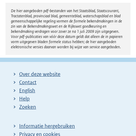
i
k
Disclaimer
De hier aangeboden pdf-bestanden van het Staatsblad, Staatscourant,
n
:
Tractatenblad, provinciaal blad, gemeenteblad, waterschapsblad en blad
gemeenschappelijke regeling vormen de formele bekendmakingen in de
k
zin van de Bekendmakingswet en de Rijkswet goedkeuring en
:
bekendmaking verdragen voor zover ze na 1 juli 2009 zijn uitgegeven.
Voor pdf-publicaties van vóór deze datum geldt dat alleen de in papieren
vorm uitgegeven bladen formele status hebben; de hier aangeboden
elektronische versies daarvan worden bij wijze van service aangeboden.
Over deze website
Contact
English
Help
Zoeken
Informatie hergebruiken
Privacy en cookies