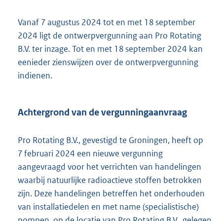
t
e
Vanaf 7 augustus 2024 tot en met 18 september
:
2024 ligt de ontwerpvergunning aan Pro Rotating
1
8
B.V. ter inzage. Tot en met 18 september 2024 kan
3
eenieder zienswijzen over de ontwerpvergunning
K
indienen.
b
Achtergrond van de vergunningaanvraag
Pro Rotating B.V., gevestigd te Groningen, heeft op
7 februari 2024 een nieuwe vergunning
aangevraagd voor het verrichten van handelingen
waarbij natuurlijke radioactieve stoffen betrokken
zijn. Deze handelingen betreffen het onderhouden
van installatiedelen en met name (specialistische)
pompen, op de locatie van Pro Rotating B.V., gelegen