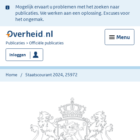
Ter
Mogelijk ervaart u problemen met het zoeken naar
informatie:
publicaties. We werken aan een oplossing. Excuses voor
het ongemak.
Menu
U
Publicaties
Officiële publicaties
bent
Inloggen
nu
hier:
Home
Staatscourant 2024, 25972