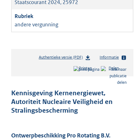
Staatscourant 2024, 25972
andere vergunning
Authentieke versie (PDF)
b
Informatie
e
Printen
Delen
s
t
a
n
Kennisgeving Kernenergiewet,
d
Autoriteit Nucleaire Veiligheid en
s
Stralingsbescherming
g
r
o
o
Ontwerpbeschikking Pro Rotating B.V.
t