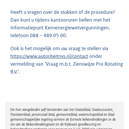
Heeft u vragen over de stukken of de procedure?
Dan kunt u tijdens kantooruren bellen met het
Informatiepunt Kernenergiewetvergunningen,
telefoon 088 – 489 05 00.
Ook is het mogelijk om uw vraag te stellen via
https://www.autoriteitnvs.nl/contact
onder
vermelding van ‘Vraag m.b.t. Zienswijze Pro Rotating
B.V.’.
Disclaimer
De hier aangeboden pdf-bestanden van het Staatsblad, Staatscourant,
Tractatenblad, provinciaal blad, gemeenteblad, waterschapsblad en blad
gemeenschappelijke regeling vormen de formele bekendmakingen in de
zin van de Bekendmakingswet en de Rijkswet goedkeuring en