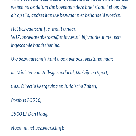
l
weken na de datum die bovenaan deze brief staat. Let op: doe
i
dit op tijd, anders kan uw bezwaar niet behandeld worden.
n
k
Het bezwaarschrift e-mailt u naar:
:
WJZ.bezwaarenberoep@minvws.nl, bij voorkeur met een
ingescande handtekening.
Uw bezwaarschrift kunt u ook per post versturen naar:
de Minister van Volksgezondheid, Welzijn en Sport,
t.a.v. Directie Wetgeving en Juridische Zaken,
Postbus 20350,
2500 EJ Den Haag.
Noem in het bezwaarschrift: