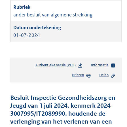
ander besluit van algemene strekking
01-07-2024
Authentieke versie (PDF)
b
Informatie
e
Printen
Delen
s
t
a
n
Besluit Inspectie Gezondheidszorg en
d
Jeugd van 1 juli 2024, kenmerk 2024-
s
3007995/IT2089990, houdende de
g
r
verlenging van het verlenen van een
o