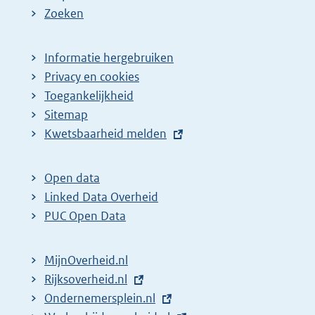
Zoeken
Informatie hergebruiken
Privacy en cookies
Toegankelijkheid
Sitemap
E
Kwetsbaarheid melden
x
t
Open data
e
Linked Data Overheid
r
PUC Open Data
n
e
MijnOverheid.nl
l
E
Rijksoverheid.nl
i
x
E
Ondernemersplein.nl
n