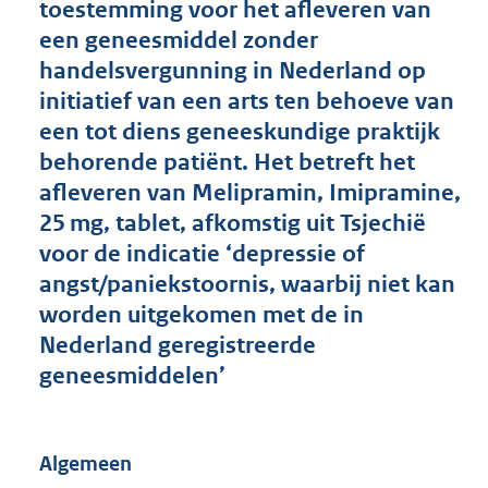
toestemming voor het afleveren van
o
een geneesmiddel zonder
t
t
handelsvergunning in Nederland op
e
initiatief van een arts ten behoeve van
:
een tot diens geneeskundige praktijk
1
8
behorende patiënt. Het betreft het
5
afleveren van Melipramin, Imipramine,
K
25 mg, tablet, afkomstig uit Tsjechië
b
voor de indicatie ‘depressie of
angst/paniekstoornis, waarbij niet kan
worden uitgekomen met de in
Nederland geregistreerde
geneesmiddelen’
Algemeen