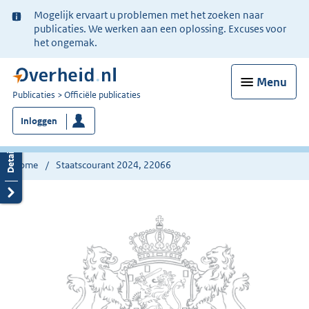
Ter
Mogelijk ervaart u problemen met het zoeken naar
informatie:
publicaties. We werken aan een oplossing. Excuses voor
het ongemak.
Menu
U
Publicaties
Officiële publicaties
bent
Inloggen
nu
hier:
Home
Staatscourant 2024, 22066