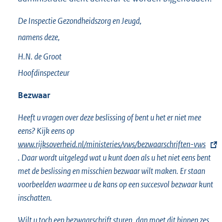
De Inspectie Gezondheidszorg en Jeugd,
namens deze,
H.N. de
Groot
Hoofdinspecteur
Bezwaar
Heeft u vragen over deze beslissing of bent u het er niet mee
eens? Kijk eens op
E
www.rijksoverheid.nl/ministeries/vws/bezwaarschriften-vws
x
. Daar wordt uitgelegd wat u kunt doen als u het niet eens bent
t
met de beslissing en misschien bezwaar wilt maken. Er staan
e
voorbeelden waarmee u de kans op een succesvol bezwaar kunt
r
inschatten.
n
e
Wilt u toch een bezwaarschrift sturen, dan moet dit binnen zes