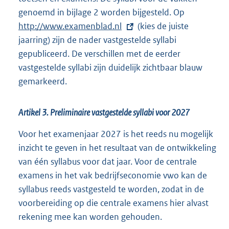
genoemd in bijlage 2 worden bijgesteld. Op
E
http://www.examenblad.nl
(kies de juiste
x
jaarring) zijn de nader vastgestelde syllabi
t
gepubliceerd. De verschillen met de eerder
e
vastgestelde syllabi zijn duidelijk zichtbaar blauw
r
gemarkeerd.
n
e
l
Artikel 3. Preliminaire vastgestelde syllabi voor 2027
i
Voor het examenjaar 2027 is het reeds nu mogelijk
n
inzicht te geven in het resultaat van de ontwikkeling
k
van één syllabus voor dat jaar. Voor de centrale
:
examens in het vak bedrijfseconomie vwo kan de
syllabus reeds vastgesteld te worden, zodat in de
voorbereiding op die centrale examens hier alvast
rekening mee kan worden gehouden.