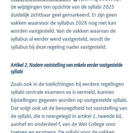
de wijzigingen ten opzichte van de syllabi 2025
t
duidelijk zichtbaar geel gemarkeerd. Er zijn geen
e
vakken waarvoor de syllabus 2026 nog niet kan
r
worden vastgesteld. Van de vakken waarvan de
n
syllabus al eerder werd vastgesteld, wordt de
e
syllabus bij deze regeling nader vastgesteld.
l
i
n
Artikel 2. Nadere vaststelling van enkele eerder vastgestelde
k
syllabi
:
Zoals ook in de toelichtingen bij eerdere regelingen
syllabi centrale examens vo is vermeld, kunnen
bijstellingen gegeven worden op vastgestelde syllabi.
Dat volgt ook uit de bevoegdheid tot vaststelling van
de syllabi, die is neergelegd in artikel 2, tweede lid,
aanhef en onderdeel f, van de Wet College voor
toetsen en examens. De syllabi voor de vakken