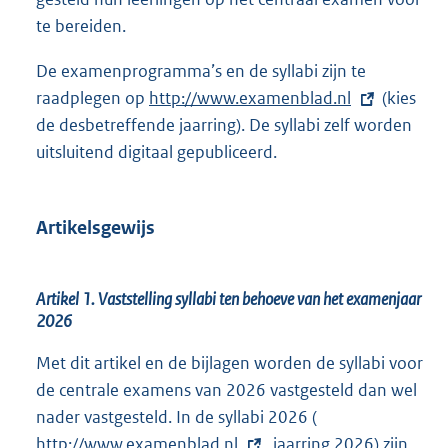
te bereiden.
De examenprogramma’s en de syllabi zijn te
raadplegen op
E
http://www.examenblad.nl
(kies
de desbetreffende jaarring). De syllabi zelf worden
x
uitsluitend digitaal gepubliceerd.
t
e
r
Artikelsgewijs
n
e
l
Artikel 1. Vaststelling syllabi ten behoeve van het examenjaar
i
2026
n
Met dit artikel en de bijlagen worden de syllabi voor
k
de centrale examens van 2026 vastgesteld dan wel
:
nader vastgesteld. In de syllabi 2026 (
E
http://www.examenblad.nl
, jaarring 2026) zijn
x