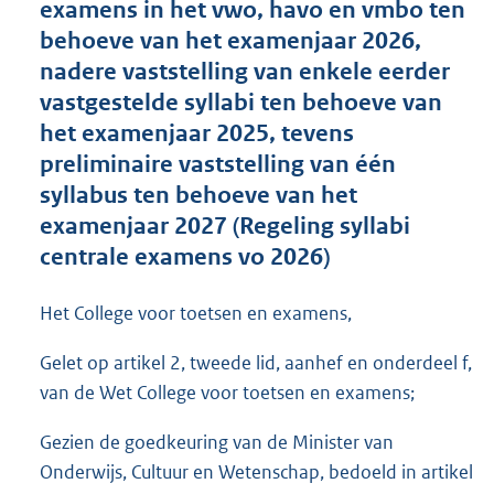
examens in het vwo, havo en vmbo ten
o
behoeve van het examenjaar 2026,
t
t
nadere vaststelling van enkele eerder
e
vastgestelde syllabi ten behoeve van
:
het examenjaar 2025, tevens
4
0
preliminaire vaststelling van één
8
syllabus ten behoeve van het
K
examenjaar 2027 (Regeling syllabi
b
centrale examens vo 2026)
Het College voor toetsen en examens,
Gelet op artikel 2, tweede lid, aanhef en onderdeel f,
van de Wet College voor toetsen en examens;
Gezien de goedkeuring van de Minister van
Onderwijs, Cultuur en Wetenschap, bedoeld in artikel