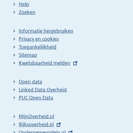
Help
Zoeken
Informatie hergebruiken
Privacy en cookies
Toegankelijkheid
Sitemap
E
Kwetsbaarheid melden
x
t
Open data
e
Linked Data Overheid
r
PUC Open Data
n
e
MijnOverheid.nl
l
E
Rijksoverheid.nl
i
x
E
Ondernemersplein.nl