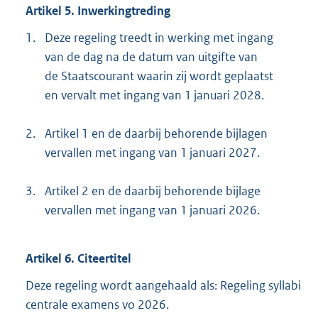
t
Artikel 5. Inwerkingtreding
e
1.
Deze regeling treedt in werking met ingang
r
van de dag na de datum van uitgifte van
n
de Staatscourant waarin zij wordt geplaatst
e
en vervalt met ingang van 1 januari 2028.
l
i
2.
Artikel 1 en de daarbij behorende bijlagen
n
vervallen met ingang van 1 januari 2027.
k
:
3.
Artikel 2 en de daarbij behorende bijlage
vervallen met ingang van 1 januari 2026.
Artikel 6. Citeertitel
Deze regeling wordt aangehaald als: Regeling syllabi
centrale examens vo 2026.