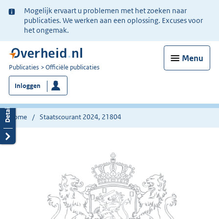
Ter
Mogelijk ervaart u problemen met het zoeken naar
informatie:
publicaties. We werken aan een oplossing. Excuses voor
het ongemak.
Menu
U
Publicaties
Officiële publicaties
bent
Inloggen
nu
hier:
Home
Staatscourant 2024, 21804