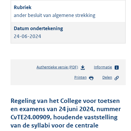
ander besluit van algemene strekking
24-06-2024
Authentieke versie (PDF)
b
Informatie
e
Printen
Delen
s
t
a
n
Regeling van het College voor toetsen
d
en examens van 24 juni 2024, nummer
s
CvTE24.00909, houdende vaststelling
g
r
van de syllabi voor de centrale
o