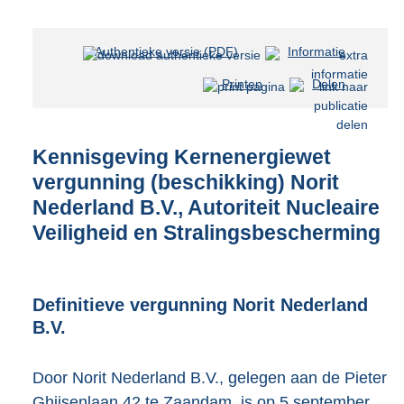
Authentieke versie (PDF)
b
Informatie
e
Printen
Delen
s
t
a
n
Kennisgeving Kernenergiewet
d
vergunning (beschikking) Norit
s
Nederland B.V., Autoriteit Nucleaire
g
r
Veiligheid en Stralingsbescherming
o
o
t
t
Definitieve vergunning Norit Nederland
e
B.V.
:
2
5
Door Norit Nederland B.V., gelegen aan de Pieter
4
Ghijsenlaan 42 te Zaandam, is op 5 september