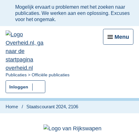
Ter
Mogelijk ervaart u problemen met het zoeken naar
informatie:
publicaties. We werken aan een oplossing. Excuses
voor het ongemak.
Menu
U
Publicaties
Officiële publicaties
bent
Inloggen
nu
hier:
Home
Staatscourant 2024, 2106