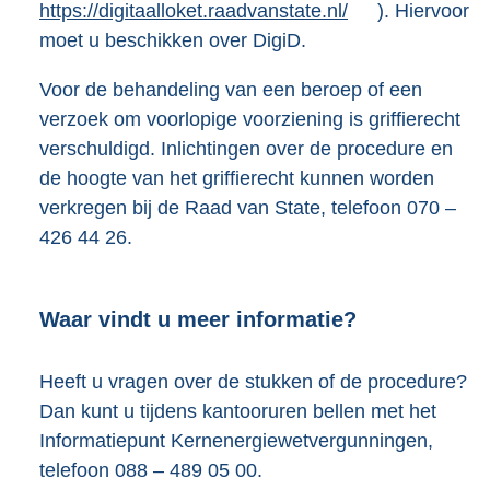
https://digitaalloket.raadvanstate.nl/
). Hiervoor
x
moet u beschikken over DigiD.
t
e
Voor de behandeling van een beroep of een
r
verzoek om voorlopige voorziening is griffierecht
n
verschuldigd. Inlichtingen over de procedure en
e
de hoogte van het griffierecht kunnen worden
l
verkregen bij de Raad van State, telefoon 070 –
i
426 44 26.
n
k
:
Waar vindt u meer informatie?
Heeft u vragen over de stukken of de procedure?
Dan kunt u tijdens kantooruren bellen met het
Informatiepunt Kernenergiewetvergunningen,
telefoon 088 – 489 05 00.