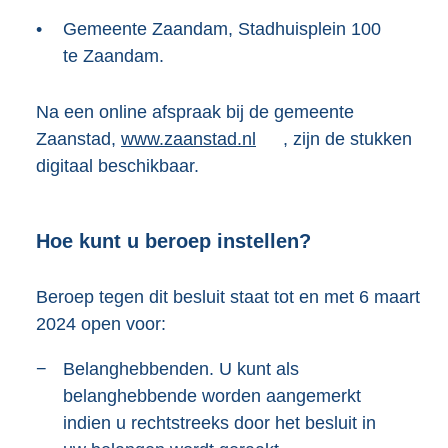
e
•
Gemeente Zaandam, Stadhuisplein 100
r
te Zaandam.
n
e
l
Na een online afspraak bij de gemeente
i
Zaanstad,
E
www.zaanstad.nl
, zijn de stukken
n
digitaal beschikbaar.
x
k
t
:
e
Hoe kunt u beroep instellen?
r
n
Beroep tegen dit besluit staat tot en met 6 maart
e
2024 open voor:
l
i
−
Belanghebbenden. U kunt als
n
belanghebbende worden aangemerkt
k
indien u rechtstreeks door het besluit in
: