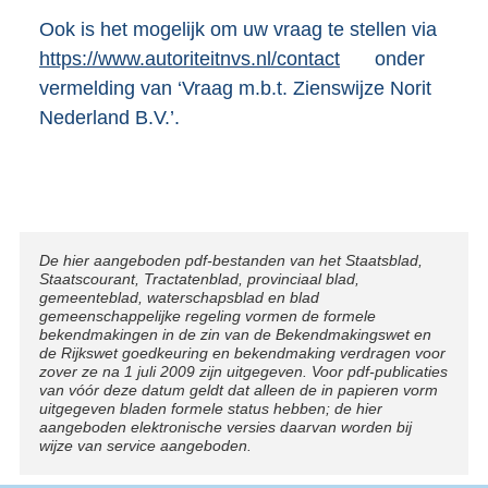
Ook is het mogelijk om uw vraag te stellen via
E
https://www.autoriteitnvs.nl/contact
onder
x
vermelding van ‘Vraag m.b.t. Zienswijze Norit
t
Nederland B.V.’.
e
r
n
e
l
Disclaimer
De hier aangeboden pdf-bestanden van het Staatsblad,
i
Staatscourant, Tractatenblad, provinciaal blad,
n
gemeenteblad, waterschapsblad en blad
gemeenschappelijke regeling vormen de formele
k
bekendmakingen in de zin van de Bekendmakingswet en
:
de Rijkswet goedkeuring en bekendmaking verdragen voor
zover ze na 1 juli 2009 zijn uitgegeven. Voor pdf-publicaties
van vóór deze datum geldt dat alleen de in papieren vorm
uitgegeven bladen formele status hebben; de hier
aangeboden elektronische versies daarvan worden bij
wijze van service aangeboden.