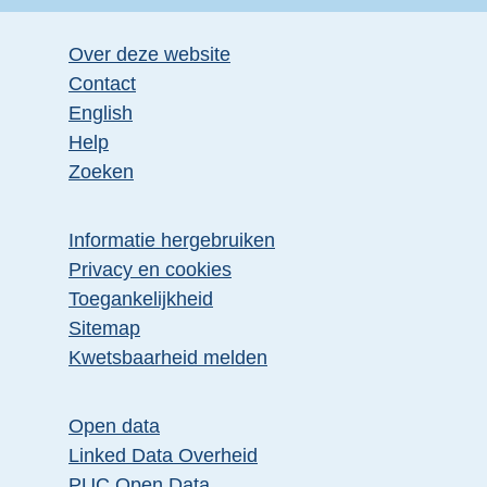
Over deze website
Contact
English
Help
Zoeken
Informatie hergebruiken
Privacy en cookies
Toegankelijkheid
Sitemap
E
Kwetsbaarheid melden
x
t
Open data
e
Linked Data Overheid
r
PUC Open Data