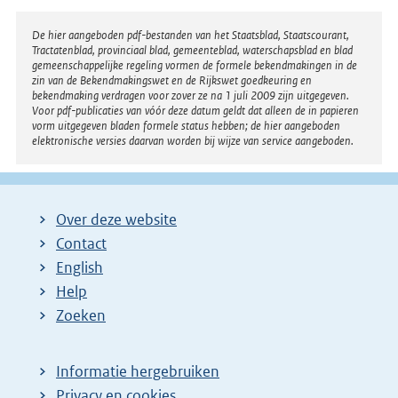
Disclaimer
De hier aangeboden pdf-bestanden van het Staatsblad, Staatscourant,
Tractatenblad, provinciaal blad, gemeenteblad, waterschapsblad en blad
gemeenschappelijke regeling vormen de formele bekendmakingen in de
zin van de Bekendmakingswet en de Rijkswet goedkeuring en
bekendmaking verdragen voor zover ze na 1 juli 2009 zijn uitgegeven.
Voor pdf-publicaties van vóór deze datum geldt dat alleen de in papieren
vorm uitgegeven bladen formele status hebben; de hier aangeboden
elektronische versies daarvan worden bij wijze van service aangeboden.
Over deze website
Contact
English
Help
Zoeken
Informatie hergebruiken
Privacy en cookies