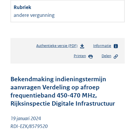
andere vergunning
Authentieke versie (PDF)
b
Informatie
e
Printen
Delen
s
t
a
n
Bekendmaking indieningstermijn
d
aanvragen Verdeling op afroep
s
frequentieband 450-470 MHz,
g
r
Rijksinspectie Digitale Infrastructuur
o
o
19 januari 2024
t
t
RDI-EZK/8579520