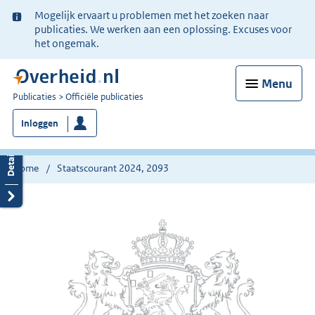
Ter
Mogelijk ervaart u problemen met het zoeken naar
informatie:
publicaties. We werken aan een oplossing. Excuses voor
het ongemak.
Menu
U
Publicaties
Officiële publicaties
bent
Inloggen
nu
hier:
Home
Staatscourant 2024, 2093