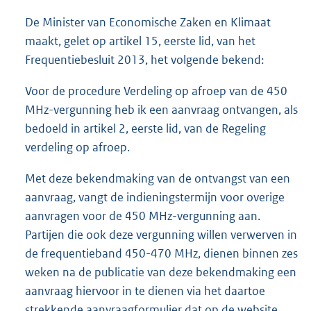
e
:
De Minister van Economische Zaken en Klimaat
1
maakt, gelet op artikel 15, eerste lid, van het
1
Frequentiebesluit 2013, het volgende bekend:
1
K
Voor de procedure Verdeling op afroep van de 450
b
MHz-vergunning heb ik een aanvraag ontvangen, als
bedoeld in artikel 2, eerste lid, van de Regeling
verdeling op afroep.
Met deze bekendmaking van de ontvangst van een
aanvraag, vangt de indieningstermijn voor overige
aanvragen voor de 450 MHz-vergunning aan.
Partijen die ook deze vergunning willen verwerven in
de frequentieband 450-470 MHz, dienen binnen zes
weken na de publicatie van deze bekendmaking een
aanvraag hiervoor in te dienen via het daartoe
strekkende aanvraagformulier dat op de website